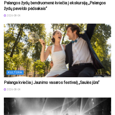
Palangos žydų bendruomenė kviečia į ekskursiją „Palangos
žydų paveldo pėdsakais“
2026-08-04
KULTŪRA
Palanga kviečia į Jaunimo vasaros festivalį „Saulės jūra“
2026-08-04