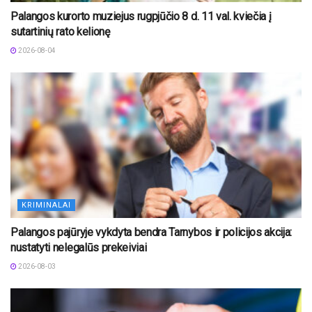
Palangos kurorto muziejus rugpjūčio 8 d. 11 val. kviečia į
sutartinių rato kelionę
2026-08-04
KRIMINALAI
Palangos pajūryje vykdyta bendra Tarnybos ir policijos akcija:
nustatyti nelegalūs prekeiviai
2026-08-03