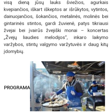
visą dieną jūsų lauks šviežios, agurkais
kvepiančios, iškart iškeptos ar išrūkytos, vytintos,
dainuojančios, šokančios, metalinės, molinės bei
gintarinės stintos, gardi žuvienė, patys tikriausi
žvejai bei įvairūs žvejiški monai – koncertas
„Žvejų liaudies melodijos“, inkaro laikymo
varžybos, stintų valgymo varžytuvės ir daug kitų
įdomybių.
PROGRAMA