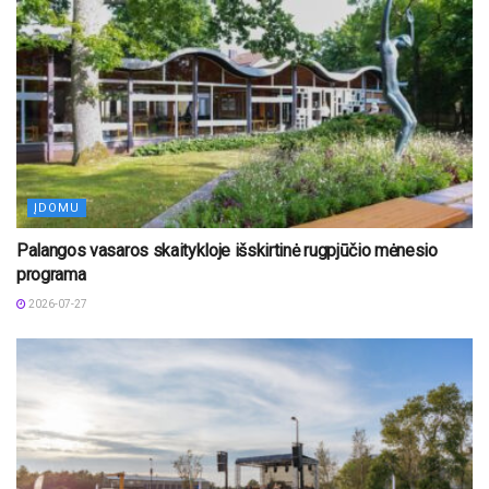
ĮDOMU
Palangos vasaros skaitykloje išskirtinė rugpjūčio mėnesio
programa
2026-07-27