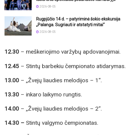
2026-08-05
Rugpjūčio 14 d. – patyriminė šokio ekskursija
„Palanga. Sugriauti ir atstatyti mitai“
2026-08-05
12.30
– meškeriojimo varžybų apdovanojimai.
12.45
– Stintų barbekiu čempionato atidarymas.
13.00
– „Žvejų liaudies melodijos – 1“.
13.30
– inkaro laikymo rungtis.
14.00
– „Žvejų liaudies melodijos – 2“.
14.30 –
Stintų valgymo čempionatas.