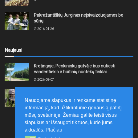
Pakražantiškių Jurginės neįsivaizduojamos be
sūrių
2016-04-26
Naujausi
Kretingoje, Penkininkų gatvėje bus nutiesti
vandentiekio ir buitinių nuotekų tinklai
2026-08-07
Rugpjūčio 7–9 dienomis Žemaičių apygardos 3-ioji
rinktinė vykdys karines pratybas
Naudojame slapukus ir renkame statistinę
2026-08-07
informaciją, kad užtikrintume geriausią patirtį
mūsų svetainėje. Žemiau galite leisti visus
slapukus ar išsaugoti tik tuos, kurie jums
aktualūs.
Plačiau