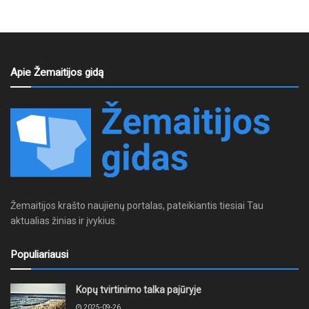
Apie Žemaitijos gidą
Žemaitijos krašto naujienų portalas, pateikiantis tiesiai Tau
aktualias žinias ir įvykius.
Populiariausi
Kopų tvirtinimo talka pajūryje
2025-09-26