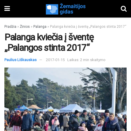
Pradžia
»
Žinios
»
Palanga
»
Palanga kviečia į šventę „Palangos stinta 2017“
Palanga kviečia į šventę
„Palangos stinta 2017“
Paulius Liškauskas
2017-01-15
Laikas: 2 min skaitymo