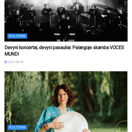
KULTŪRA
Devyni koncertai, devyni pasauliai: Palangoje skamba VOCES
MUNDI
2026-08-04
KULTŪRA