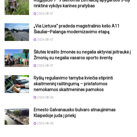
Rugpjūčio 7–9 dienomis Žemaičių apygardos 3-ioji
rinktinė vykdys karines pratybas
2026-08-07
„Via Lietuva“ pradeda magistralinio kelio A11
Šiauliai–Palanga modernizavimo etapą
2026-08-07
Šilutės krašto žmonės su negalia aktyviai įsitraukė į
Žmonių su negalia vasaros sporto šventę
2026-08-07
Ryšių reguliavimo tarnyba kviečia stiprinti
skaitmeninį raštingumą – pristatomos
nemokamos skaitmeninės pamokos
2026-08-06
Ernesto Galvanausko bulvaro atnaujinimas
Klaipėdoje juda į priekį
2026-08-06