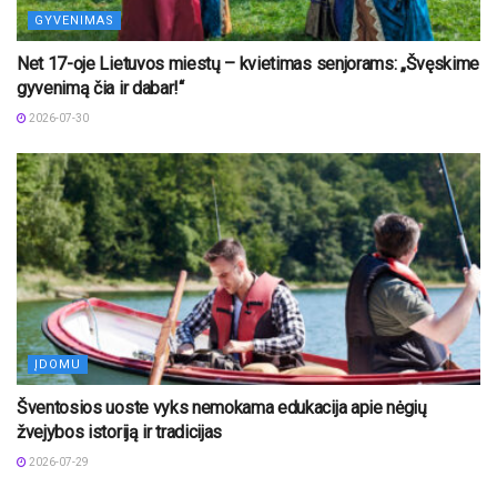
GYVENIMAS
Net 17-oje Lietuvos miestų – kvietimas senjorams: „Švęskime
gyvenimą čia ir dabar!“
2026-07-30
ĮDOMU
Šventosios uoste vyks nemokama edukacija apie nėgių
žvejybos istoriją ir tradicijas
2026-07-29