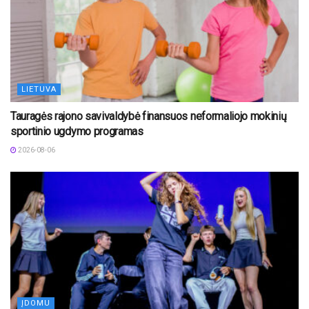
LIETUVA
Tauragės rajono savivaldybė finansuos neformaliojo mokinių
sportinio ugdymo programas
2026-08-06
ĮDOMU