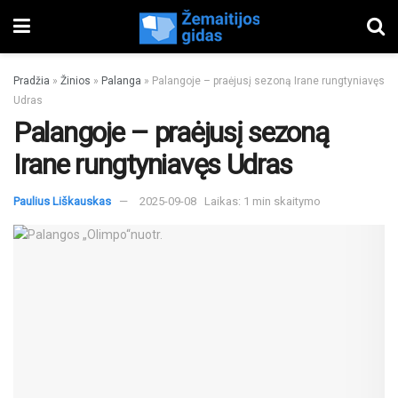
Pradžia
»
Žinios
»
Palanga
»
Palangoje – praėjusį sezoną Irane rungtyniavęs
Udras
Palangoje – praėjusį sezoną
Irane rungtyniavęs Udras
Paulius Liškauskas
2025-09-08
Laikas: 1 min skaitymo