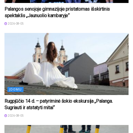
Palangos senojoje gimnazijoje pristatomas išskirtinis
spektaklis „Jaunuolio kambaryje“
2026-08-05
ĮDOMU
Rugpjūčio 14 d. – patyriminė šokio ekskursija „Palanga.
Sugriauti ir atstatyti mitai“
2026-08-05