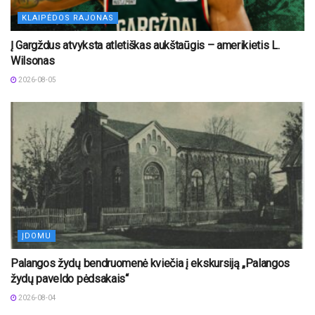
KLAIPĖDOS RAJONAS
Į Gargždus atvyksta atletiškas aukštaūgis – amerikietis L.
Wilsonas
2026-08-05
ĮDOMU
Palangos žydų bendruomenė kviečia į ekskursiją „Palangos
žydų paveldo pėdsakais“
2026-08-04