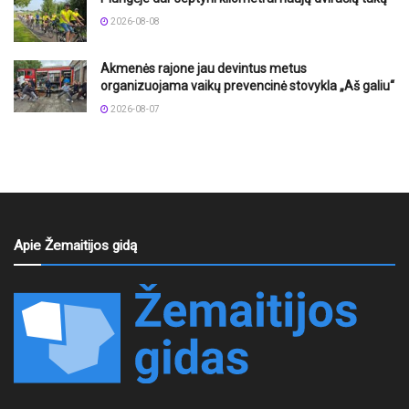
2026-08-08
Akmenės rajone jau devintus metus
organizuojama vaikų prevencinė stovykla „Aš galiu“
2026-08-07
Apie Žemaitijos gidą