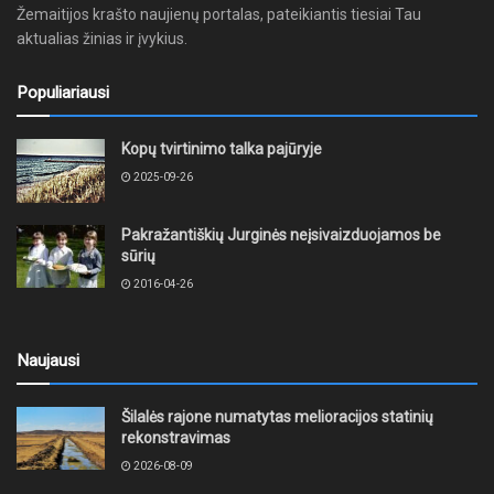
Žemaitijos krašto naujienų portalas, pateikiantis tiesiai Tau
aktualias žinias ir įvykius.
Populiariausi
Kopų tvirtinimo talka pajūryje
2025-09-26
Pakražantiškių Jurginės neįsivaizduojamos be
sūrių
2016-04-26
Naujausi
Šilalės rajone numatytas melioracijos statinių
rekonstravimas
2026-08-09