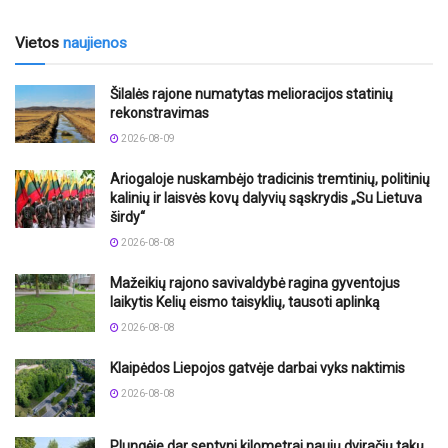
Vietos
naujienos
Šilalės rajone numatytas melioracijos statinių
rekonstravimas
2026-08-09
Ariogaloje nuskambėjo tradicinis tremtinių, politinių
kalinių ir laisvės kovų dalyvių sąskrydis „Su Lietuva
širdy“
2026-08-08
Mažeikių rajono savivaldybė ragina gyventojus
laikytis Kelių eismo taisyklių, tausoti aplinką
2026-08-08
Klaipėdos Liepojos gatvėje darbai vyks naktimis
2026-08-08
Plungėje dar septyni kilometrai naujų dviračių takų