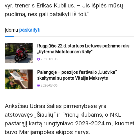
vyr. treneris Erikas Kubilius. – Jis išplės mūsų
puolimą, nes gali pataikyti iš toli.“
Įdomu
paskaityti
Rugpjūčio 22 d. startuos Lietuvos pažinimo ralis
„Ryterna Mototourism Rally“
2026-08-06
Palangoje – poezijos festivalio „Liudvika“
skaitymai su poete Vitalija Maksvyte
2026-08-06
Anksčiau Udras šalies pirmenybėse yra
atstovavęs „Šiaulių“ ir Prienų klubams, o NKL
pastarąjį kartą rungtyniavo 2023-2024 m., kuomet
buvo Marijampolės ekipos narys.