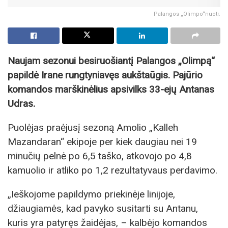
Palangos „Olimpo“nuotr.
Naujam sezonui besiruošiantį Palangos „Olimpą“
papildė Irane rungtyniavęs aukštaūgis. Pajūrio
komandos marškinėlius apsivilks 33-ejų Antanas
Udras.
Puolėjas praėjusį sezoną Amolio „Kalleh
Mazandaran“ ekipoje per kiek daugiau nei 19
minučių pelnė po 6,5 taško, atkovojo po 4,8
kamuolio ir atliko po 1,2 rezultatyvaus perdavimo.
„Ieškojome papildymo priekinėje linijoje,
džiaugiamės, kad pavyko susitarti su Antanu,
kuris yra patyręs žaidėjas, – kalbėjo komandos