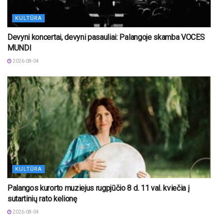
KULTŪRA
Devyni koncertai, devyni pasauliai: Palangoje skamba VOCES
MUNDI
2026-08-04
KULTŪRA
Palangos kurorto muziejus rugpjūčio 8 d. 11 val. kviečia į
sutartinių rato kelionę
2026-08-04