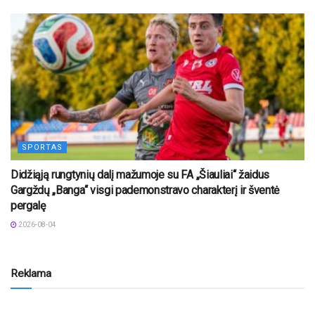
SPORTAS
Didžiąją rungtynių dalį mažumoje su FA „Šiauliai“ žaidus
Gargždų „Banga“ visgi pademonstravo charakterį ir šventė
pergalę
2026-08-04
Reklama