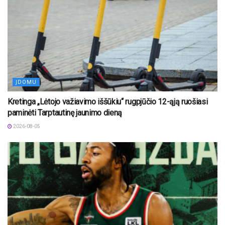
ĮDOMU
Kretinga „Lėtojo važiavimo iššūkiu“ rugpjūčio 12-ąją ruošiasi
paminėti Tarptautinę jaunimo dieną
2026-08-05