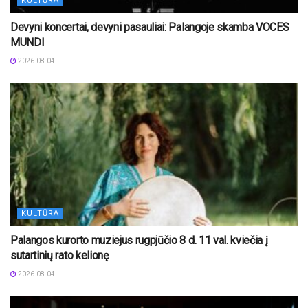
KULTŪRA
Devyni koncertai, devyni pasauliai: Palangoje skamba VOCES
MUNDI
2026-08-04
KULTŪRA
Palangos kurorto muziejus rugpjūčio 8 d. 11 val. kviečia į
sutartinių rato kelionę
2026-08-04