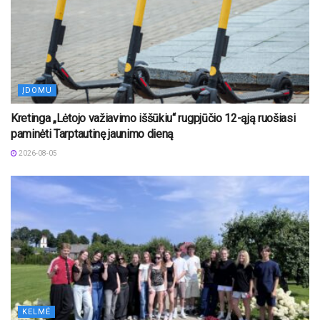
ĮDOMU
Kretinga „Lėtojo važiavimo iššūkiu“ rugpjūčio 12-ąją ruošiasi
paminėti Tarptautinę jaunimo dieną
2026-08-05
KELMĖ