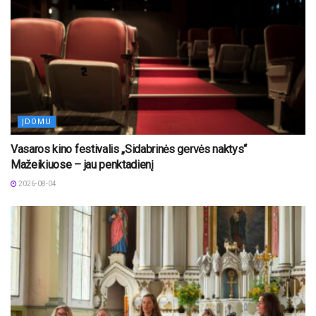
ĮDOMU
Vasaros kino festivalis „Sidabrinės gervės naktys“
Mažeikiuose – jau penktadienį
2026-08-04