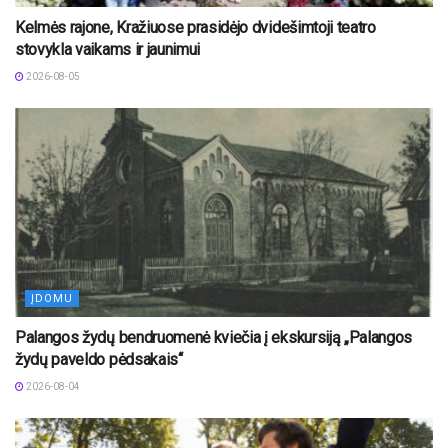
Kelmės rajone, Kražiuose prasidėjo dvidešimtoji teatro
stovykla vaikams ir jaunimui
2026-08-05
ĮDOMU
Palangos žydų bendruomenė kviečia į ekskursiją „Palangos
žydų paveldo pėdsakais“
2026-08-04