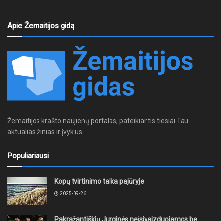
Apie Žemaitijos gidą
Žemaitijos krašto naujienų portalas, pateikiantis tiesiai Tau
aktualias žinias ir įvykius.
Populiariausi
Kopų tvirtinimo talka pajūryje
2025-09-26
Pakražantiškių Jurginės neįsivaizduojamos be