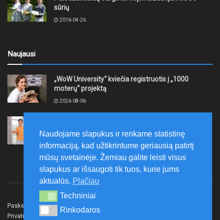
sūrių
2016-04-26
Naujausi
„WoW University“ kviečia registruotis į „1000
moterų“ projektą
2026-08-06
Tauragės rajono savivaldybė finansuos
neformaliojo mokinių sportinio ugdymo programas
Naudojame slapukus ir renkame statistinę
2026-08-06
informaciją, kad užtikrintume geriausią patirtį
mūsų svetainėje. Žemiau galite leisti visus
slapukus ar išsaugoti tik tuos, kurie jums
aktualūs.
Plačiau
Techniniai
Techniniai
Paskelbk naujieną
Rašyti redakcijai
Reklama
Rinkodaros
Rinkodaros
Privatumo politika
Susisiekite