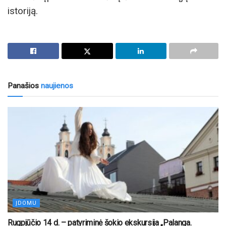
istoriją.
Panašios
naujienos
ĮDOMU
Rugpjūčio 14 d. – patyriminė šokio ekskursija „Palanga.