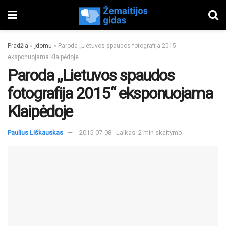
Pradžia
»
Įdomu
»
Paroda „Lietuvos spaudos fotografija 2015“
eksponuojama Klaipėdoje
Paroda „Lietuvos spaudos
fotografija 2015“ eksponuojama
Klaipėdoje
Paulius Liškauskas
2015-07-08
Laikas: 2 min skaitymo