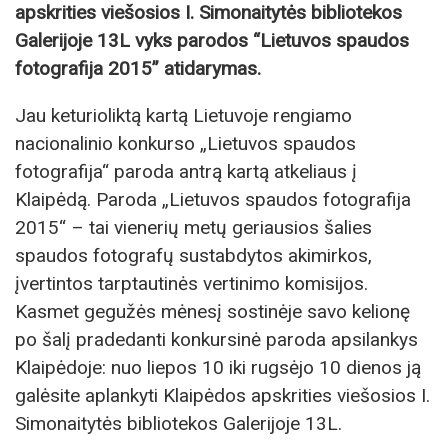
apskrities viešosios I. Simonaitytės bibliotekos
Galerijoje 13L vyks parodos “Lietuvos spaudos
fotografija 2015” atidarymas.
Jau keturioliktą kartą Lietuvoje rengiamo
nacionalinio konkurso „Lietuvos spaudos
fotografija“ paroda antrą kartą atkeliaus į
Klaipėdą. Paroda „Lietuvos spaudos fotografija
2015“ – tai vienerių metų geriausios šalies
spaudos fotografų sustabdytos akimirkos,
įvertintos tarptautinės vertinimo komisijos.
Kasmet gegužės mėnesį sostinėje savo kelionę
po šalį pradedanti konkursinė paroda apsilankys
Klaipėdoje: nuo liepos 10 iki rugsėjo 10 dienos ją
galėsite aplankyti Klaipėdos apskrities viešosios I.
Simonaitytės bibliotekos Galerijoje 13L.