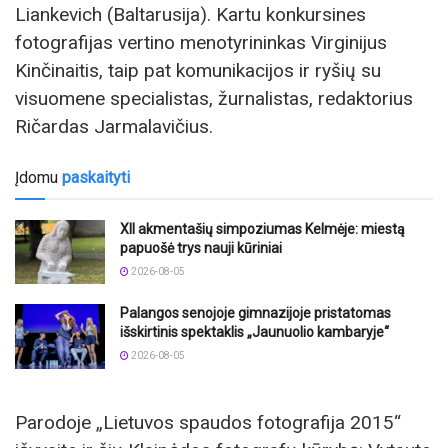
Liankevich (Baltarusija). Kartu konkursines
fotografijas vertino menotyrininkas Virginijus
Kinčinaitis, taip pat komunikacijos ir ryšių su
visuomene specialistas, žurnalistas, redaktorius
Ričardas Jarmalavičius.
Įdomu
paskaityti
XII akmentašių simpoziumas Kelmėje: miestą
papuošė trys nauji kūriniai
2026-08-05
Palangos senojoje gimnazijoje pristatomas
išskirtinis spektaklis „Jaunuolio kambaryje“
2026-08-05
Parodoje „Lietuvos spaudos fotografija 2015“