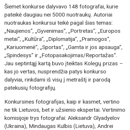
Šiemet konkurse dalyvavo 148 fotografai, kurie
pateikė daugiau nei 5000 nuotraukų. Autoriai
nuotraukas konkursui teikė pagal šias temas:
„Naujienos“, „Gyvenimas“, „Portretas“, „Europos
metai“, „Kultūra“, „Diplomatija“, „Pramogos“,
„Kariuomenė“, „Sportas“, „Gamta ir jos apsauga“,
„Spindesys“ ir „Fotopasakojimas/Reportažas“.
Jau septintąjį kartą buvo įteiktas Kolegų prizas –
kas jo vertas, nusprendžia patys konkurso
dalyviai, rinkdami iš visų į metraštį ir parodą
patekusių fotografijų.
Konkursines fotografijas, kaip ir kasmet, vertino
ne tik Lietuvos, bet ir užsienio ekspertai. Vertinimo
komisijoje trys fotografai: Aleksandr Glyadyelov
(Ukraina), Mindaugas Kulbis (Lietuva), Andrei