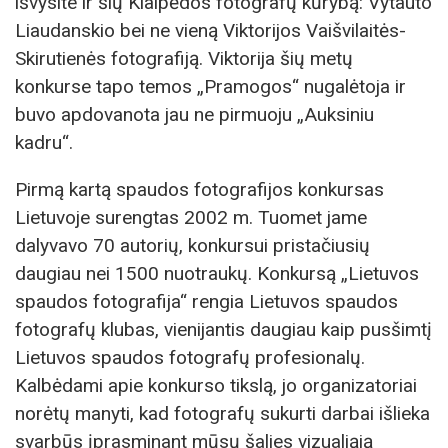
išvysite ir šių Klaipėdos fotografų kūrybą: Vytauto
Liaudanskio bei ne vieną Viktorijos Vaišvilaitės-
Skirutienės fotografiją. Viktorija šių metų
konkurse tapo temos „Pramogos“ nugalėtoja ir
buvo apdovanota jau ne pirmuoju „Auksiniu
kadru“.
Pirmą kartą spaudos fotografijos konkursas
Lietuvoje surengtas 2002 m. Tuomet jame
dalyvavo 70 autorių, konkursui pristačiusių
daugiau nei 1500 nuotraukų. Konkursą „Lietuvos
spaudos fotografija“ rengia Lietuvos spaudos
fotografų klubas, vienijantis daugiau kaip pusšimtį
Lietuvos spaudos fotografų profesionalų.
Kalbėdami apie konkurso tikslą, jo organizatoriai
norėtų manyti, kad fotografų sukurti darbai išlieka
svarbūs įprasminant mūsų šalies vizualiąją