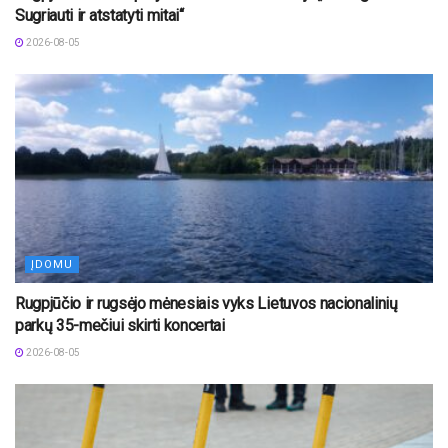
Sugriauti ir atstatyti mitai“
2026-08-05
ĮDOMU
Rugpjūčio ir rugsėjo mėnesiais vyks Lietuvos nacionalinių
parkų 35-mečiui skirti koncertai
2026-08-05