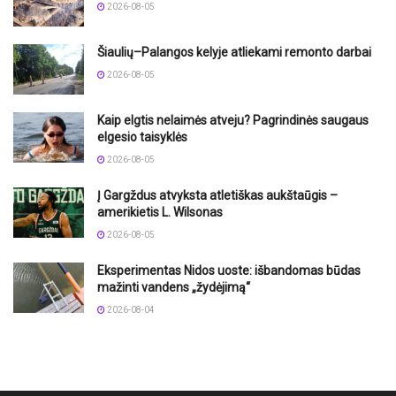
2026-08-05
Šiaulių–Palangos kelyje atliekami remonto darbai
2026-08-05
Kaip elgtis nelaimės atveju? Pagrindinės saugaus
elgesio taisyklės
2026-08-05
Į Gargždus atvyksta atletiškas aukštaūgis –
amerikietis L. Wilsonas
2026-08-05
Eksperimentas Nidos uoste: išbandomas būdas
mažinti vandens „žydėjimą“
2026-08-04