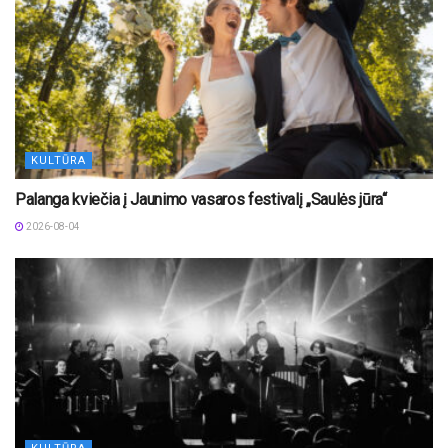
KULTŪRA
Palanga kviečia į Jaunimo vasaros festivalį „Saulės jūra“
2026-08-04