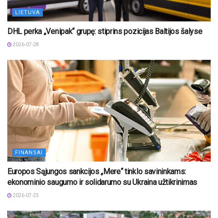
LIETUVA
DHL perka „Venipak“ grupę: stiprins pozicijas Baltijos šalyse
2026-07-28
FINANSAI
Europos Sąjungos sankcijos „Mere“ tinklo savininkams:
ekonominio saugumo ir solidarumo su Ukraina užtikrinimas
2026-07-25