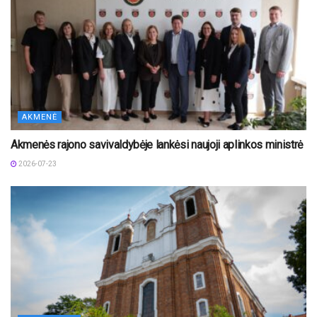
AKMENĖ
Akmenės rajono savivaldybėje lankėsi naujoji aplinkos ministrė
2026-07-23