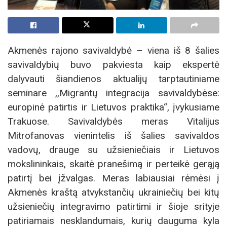
Akmenės rajono savivaldybė – viena iš 8 šalies
savivaldybių buvo pakviesta kaip ekspertė
dalyvauti šiandienos aktualijų tarptautiniame
seminare ,,Migrantų integracija savivaldybėse:
europinė patirtis ir Lietuvos praktika“, įvykusiame
Trakuose. Savivaldybės meras Vitalijus
Mitrofanovas vienintelis iš šalies savivaldos
vadovų, drauge su užsieniečiais ir Lietuvos
mokslininkais, skaitė pranešimą ir perteikė gerąją
patirtį bei įžvalgas. Meras labiausiai rėmėsi į
Akmenės kraštą atvykstančių ukrainiečių bei kitų
užsieniečių integravimo patirtimi ir šioje srityje
patiriamais nesklandumais, kurių dauguma kyla