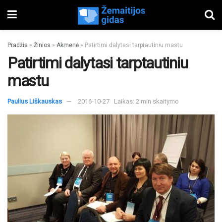
Pradžia
»
Žinios
»
Akmenė
»
Patirtimi dalytasi tarptautiniu mastu
Patirtimi dalytasi tarptautiniu
mastu
Paulius Liškauskas
2016-10-27
Laikas: 2 min skaitymo