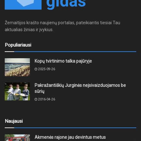
Žemaitijos krašto naujienų portalas, pateikiantis tiesiai Tau
aktualias žinias ir įvykius.
Populiariausi
Kopų tvirtinimo talka pajūryje
2025-09-26
Pakražantiškių Jurginės neįsivaizduojamos be
sūrių
2016-04-26
Naujausi
Akmenės rajone jau devintus metus