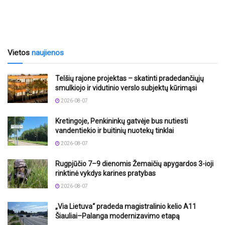
Vietos
naujienos
Telšių rajone projektas – skatinti pradedančiųjų
smulkiojo ir vidutinio verslo subjektų kūrimąsi
2026-08-07
Kretingoje, Penkininkų gatvėje bus nutiesti
vandentiekio ir buitinių nuotekų tinklai
2026-08-07
Rugpjūčio 7–9 dienomis Žemaičių apygardos 3-ioji
rinktinė vykdys karines pratybas
2026-08-07
„Via Lietuva“ pradeda magistralinio kelio A11
Šiauliai–Palanga modernizavimo etapą