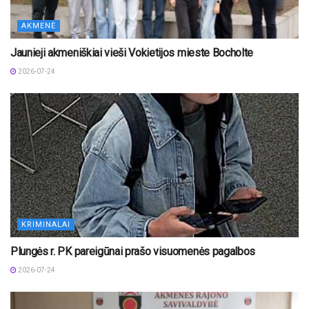
AKMENĖ
Jaunieji akmeniškiai vieši Vokietijos mieste Bocholte
2026-07-24
KRIMINALAI
Plungės r. PK pareigūnai prašo visuomenės pagalbos
2026-07-24