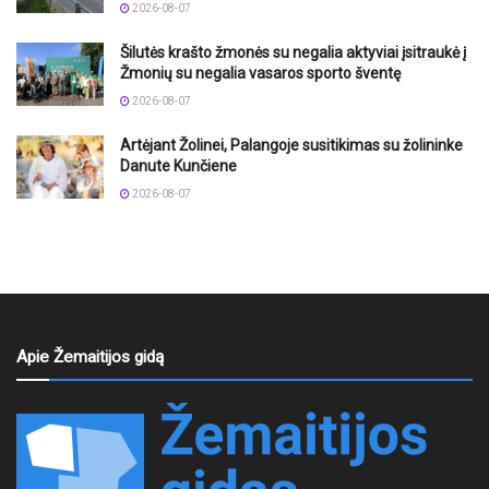
2026-08-07
Šilutės krašto žmonės su negalia aktyviai įsitraukė į
Žmonių su negalia vasaros sporto šventę
2026-08-07
Artėjant Žolinei, Palangoje susitikimas su žolininke
Danute Kunčiene
2026-08-07
Apie Žemaitijos gidą