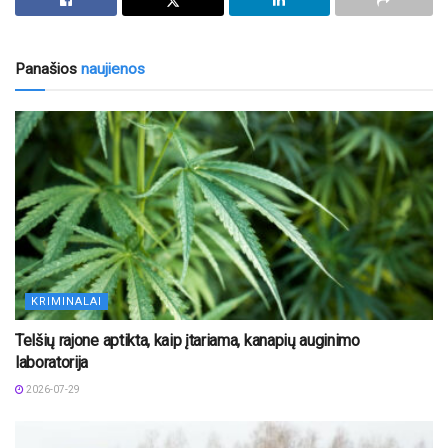
Panašios
naujienos
KRIMINALAI
Telšių rajone aptikta, kaip įtariama, kanapių auginimo
laboratorija
2026-07-29