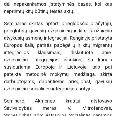
dėl nepakankamos įstatyminės bazės, kol kas
nepriimtų kitų būtinų teisės aktų.
Seminaras skirtas aptarti prieglobsčio prašytojų,
prieglobstį gavusių užsieniečių ir kitų iš užsienio
atvykusių asmenų integracijai. Renginyje pristatyta
Europos šalių patirtis pabėgėlių ir kitų migrantų
integracijos klausimais, diskutuota apie
užsieniečių integracijos iššūkius, su kuriais
susiduriama Europoje ir Lietuvoje, taip pat
pateikta metodinė mokymų medžiaga, skirta
darbuotojams, dirbantiems prieglobstį gavusių
užsieniečių socialinės integracijos srityje.
Seminare Akmenės kraštui atstovavo
Savivaldybės meras V. Mitrofanovas,
Savivaldybės administracijos Socialinės paramos