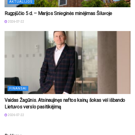
AKTUALIJOS
Rugpjūčio 5 d. – Marijos Snieginės minėjimas Šiluvoje
2026-07-22
FINANSAI
Vaidas Žagūnis. Atsinaujinęs naftos kainų šokas vėl išbando
Lietuvos verslo pasitikėjimą
2026-07-22