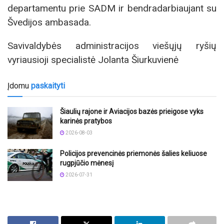
departamentu prie SADM ir bendradarbiaujant su
Švedijos ambasada.
Savivaldybės administracijos viešųjų ryšių
vyriausioji specialistė Jolanta Šiurkuvienė
Įdomu
paskaityti
Šiaulių rajone ir Aviacijos bazės prieigose vyks
karinės pratybos
2026-08-03
Policijos prevencinės priemonės šalies keliuose
rugpjūčio mėnesį
2026-07-31