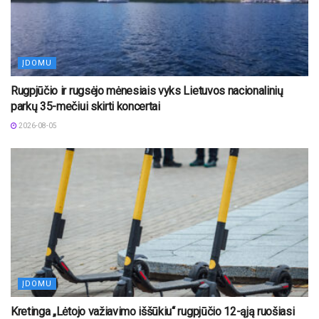
ĮDOMU
Rugpjūčio ir rugsėjo mėnesiais vyks Lietuvos nacionalinių
parkų 35-mečiui skirti koncertai
2026-08-05
ĮDOMU
Kretinga „Lėtojo važiavimo iššūkiu“ rugpjūčio 12-ąją ruošiasi