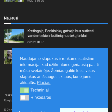
2016-04-26
Naujausi
Kretingoje, Penkininkų gatvėje bus nutiesti
vandentiekio ir buitinių nuotekų tinklai
2026-08-07
Rugpjūčio 7–9 dienomis Žemaičių apygardos 3-ioji
rinktinė vykdys karines pratybas
Naudojame slapukus ir renkame statistinę
2026-08-07
informaciją, kad užtikrintume geriausią patirtį
mūsų svetainėje. Žemiau galite leisti visus
slapukus ar išsaugoti tik tuos, kurie jums
aktualūs.
Plačiau
Techniniai
Techniniai
Paskelbk naujieną
Rašyti redakcijai
Reklama
Rinkodaros
Rinkodaros
Privatumo politika
Susisiekite
© Žemaitijos gidas.