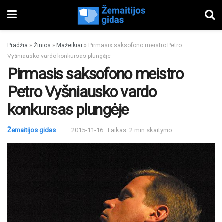
Pradžia
»
Žinios
»
Mažeikiai
»
Pirmasis saksofono meistro Petro
Vyšniausko vardo konkursas plungėje
Pirmasis saksofono meistro
Petro Vyšniausko vardo
konkursas plungėje
Žemaitijos gidas
2015-11-16
Laikas: 2 min skaitymo