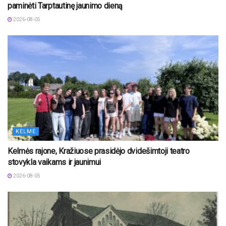
paminėti Tarptautinę jaunimo dieną
2026-08-05
KELMĖ
Kelmės rajone, Kražiuose prasidėjo dvidešimtoji teatro
stovykla vaikams ir jaunimui
2026-08-05