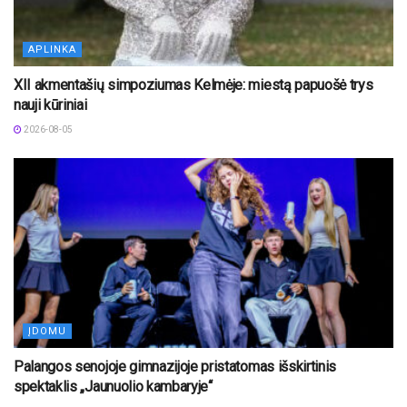
APLINKA
XII akmentašių simpoziumas Kelmėje: miestą papuošė trys
nauji kūriniai
2026-08-05
ĮDOMU
Palangos senojoje gimnazijoje pristatomas išskirtinis
spektaklis „Jaunuolio kambaryje“