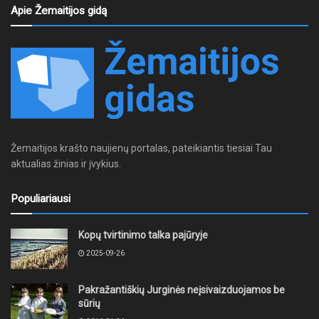
Apie Žemaitijos gidą
Žemaitijos krašto naujienų portalas, pateikiantis tiesiai Tau
aktualias žinias ir įvykius.
Populiariausi
Kopų tvirtinimo talka pajūryje
2025-09-26
Pakražantiškių Jurginės neįsivaizduojamos be
sūrių