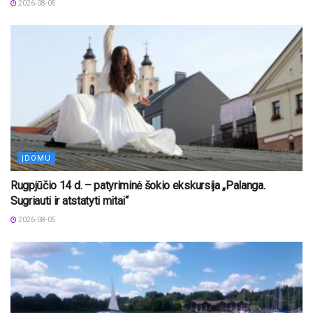
2026-08-05
ĮDOMU
Rugpjūčio 14 d. – patyriminė šokio ekskursija „Palanga.
Sugriauti ir atstatyti mitai“
2026-08-05