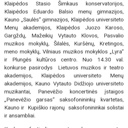
Klaipėdos Stasio Šimkaus konservatorijos,
Klaipėdos Eduardo Balsio menų gimnazijos,
Kauno „Saulės“ gimnazijos, Klaipėdos universiteto
Menų akademijos, Klaipėdos Juozo Karoso,
Gargždų, Mažeikių Vytauto Klovos, Pasvalio
muzikos mokyklų, Šilalės, Kuršėnų, Kretingos,
meno mokyklų, Vilniaus muzikos mokyklos „Lyra“
ir Plungės kultūros centro. Nuo 14.30 val.
konkurse pasirodys Lietuvos muzikos ir teatro
akademijos, Klaipėdos universiteto Menų
akademijos, Kauno Vytauto Didžiojo universiteto
muzikantai, Panevėžio koncertinės įstaigos
„Panevėžio garsas“ saksofonininkų kvartetas,
Kauno ir Kupiškio rajonų saksofonininkai solistai
ir ansambliai.