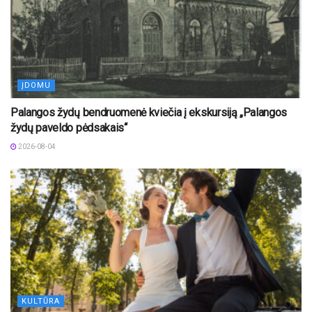
ĮDOMU
Palangos žydų bendruomenė kviečia į ekskursiją „Palangos
žydų paveldo pėdsakais“
2026-08-04
KULTŪRA