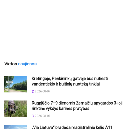
Vietos
naujienos
Kretingoje, Penkininkų gatvėje bus nutiesti
vandentiekio ir buitinių nuotekų tinklai
2026-08-07
Rugpjūčio 7–9 dienomis Žemaičių apygardos 3-ioji
rinktinė vykdys karines pratybas
2026-08-07
„Via Lietuva“ pradeda magistralinio kelio A11