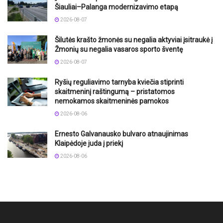
Šiauliai–Palanga modernizavimo etapą
2026-08-07
Šilutės krašto žmonės su negalia aktyviai įsitraukė į
Žmonių su negalia vasaros sporto šventę
2026-08-07
Ryšių reguliavimo tarnyba kviečia stiprinti
skaitmeninį raštingumą – pristatomos
nemokamos skaitmeninės pamokos
2026-08-06
Ernesto Galvanausko bulvaro atnaujinimas
Klaipėdoje juda į priekį
2026-08-06