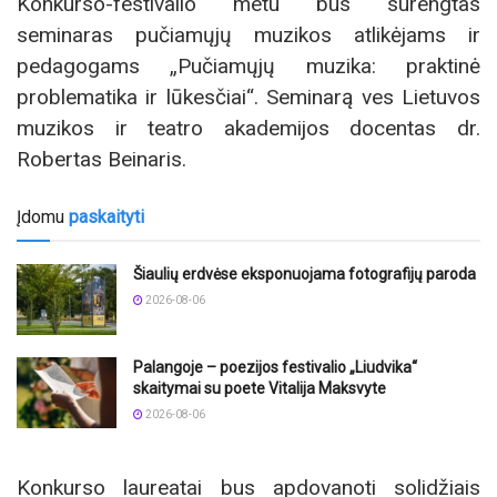
Konkurso-festivalio metu bus surengtas
seminaras pučiamųjų muzikos atlikėjams ir
pedagogams „Pučiamųjų muzika: praktinė
problematika ir lūkesčiai“. Seminarą ves Lietuvos
muzikos ir teatro akademijos docentas dr.
Robertas Beinaris.
Įdomu
paskaityti
Šiaulių erdvėse eksponuojama fotografijų paroda
2026-08-06
Palangoje – poezijos festivalio „Liudvika“
skaitymai su poete Vitalija Maksvyte
2026-08-06
Konkurso laureatai bus apdovanoti solidžiais