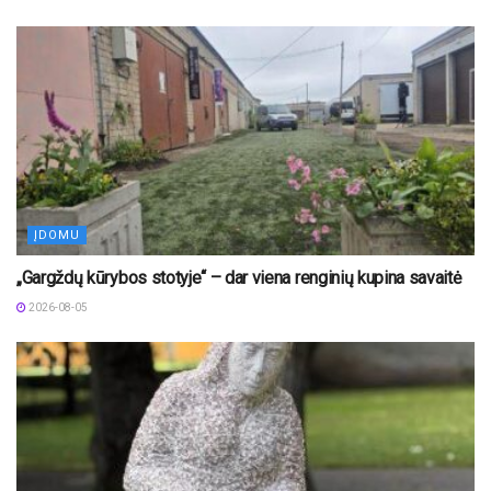
ĮDOMU
„Gargždų kūrybos stotyje“ – dar viena renginių kupina savaitė
2026-08-05