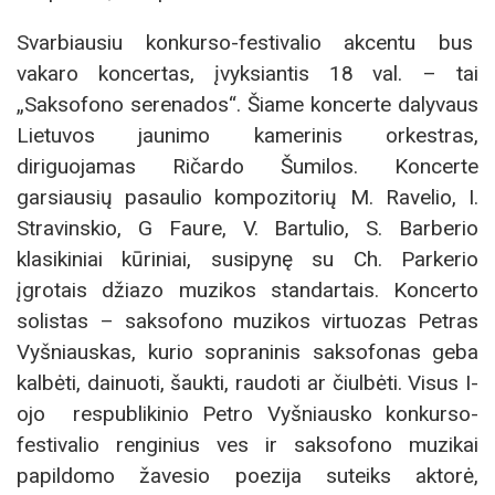
Svarbiausiu konkurso-festivalio akcentu bus
vakaro koncertas, įvyksiantis 18 val. – tai
„Saksofono serenados“. Šiame koncerte dalyvaus
Lietuvos jaunimo kamerinis orkestras,
diriguojamas Ričardo Šumilos. Koncerte
garsiausių pasaulio kompozitorių M. Ravelio, I.
Stravinskio, G Faure, V. Bartulio, S. Barberio
klasikiniai kūriniai, susipynę su Ch. Parkerio
įgrotais džiazo muzikos standartais. Koncerto
solistas – saksofono muzikos virtuozas Petras
Vyšniauskas, kurio sopraninis saksofonas geba
kalbėti, dainuoti, šaukti, raudoti ar čiulbėti. Visus I-
ojo respublikinio Petro Vyšniausko konkurso-
festivalio renginius ves ir saksofono muzikai
papildomo žavesio poezija suteiks aktorė,