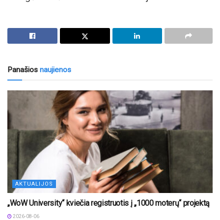
Panašios
naujienos
AKTUALIJOS
„WoW University“ kviečia registruotis į „1000 moterų“ projektą
2026-08-06