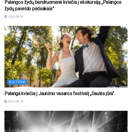
Palangos žydų bendruomenė kviečia į ekskursiją „Palangos
žydų paveldo pėdsakais“
2026-08-04
KULTŪRA
Palanga kviečia į Jaunimo vasaros festivalį „Saulės jūra“
2026-08-04