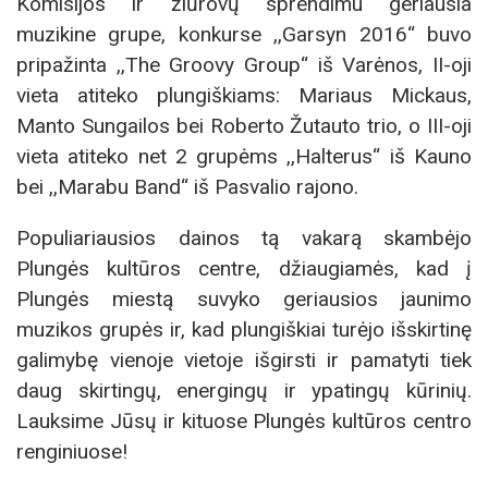
Komisijos ir žiūrovų sprendimu geriausia
muzikine grupe, konkurse ,,Garsyn 2016“ buvo
pripažinta ,,The Groovy Group“ iš Varėnos, II-oji
vieta atiteko plungiškiams: Mariaus Mickaus,
Manto Sungailos bei Roberto Žutauto trio, o III-oji
vieta atiteko net 2 grupėms ,,Halterus“ iš Kauno
bei ,,Marabu Band“ iš Pasvalio rajono.
Populiariausios dainos tą vakarą skambėjo
Plungės kultūros centre, džiaugiamės, kad į
Plungės miestą suvyko geriausios jaunimo
muzikos grupės ir, kad plungiškiai turėjo išskirtinę
galimybę vienoje vietoje išgirsti ir pamatyti tiek
daug skirtingų, energingų ir ypatingų kūrinių.
Lauksime Jūsų ir kituose Plungės kultūros centro
renginiuose!