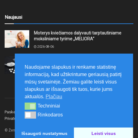
Naujausi
Moterys kviečiamos dalyvauti tarptautiniame
moksliniame tyrime „MELIORA“
2026-08-06
Mažeikiuose sulaikytas įtariamasis, galimai platinęs
narkotikus
Naudojame slapukus ir renkame statistinę
2026-08-06
informaciją, kad užtikrintume geriausią patirtį
mūsų svetainėje. Žemiau galite leisti visus
slapukus ar išsaugoti tik tuos, kurie jums
aktualūs.
Plačiau
Techniniai
Techniniai
Paskelbk naujieną
Rašyti redakcijai
Reklama
Rinkodaros
Rinkodaros
Privatumo politika
Susisiekite
© Žemaitijos gidas.
Išsaugoti nustatymus
Leisti visus