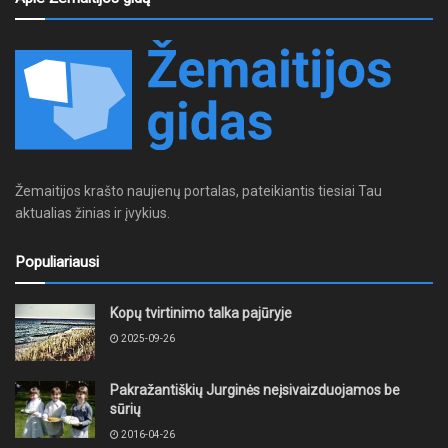
Žemaitijos krašto naujienų portalas, pateikiantis tiesiai Tau
aktualias žinias ir įvykius.
Populiariausi
Kopų tvirtinimo talka pajūryje
2025-09-26
Pakražantiškių Jurginės neįsivaizduojamos be
sūrių
2016-04-26