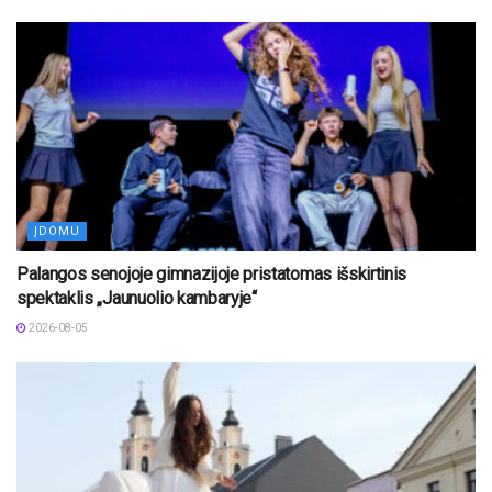
ĮDOMU
Palangos senojoje gimnazijoje pristatomas išskirtinis
spektaklis „Jaunuolio kambaryje“
2026-08-05