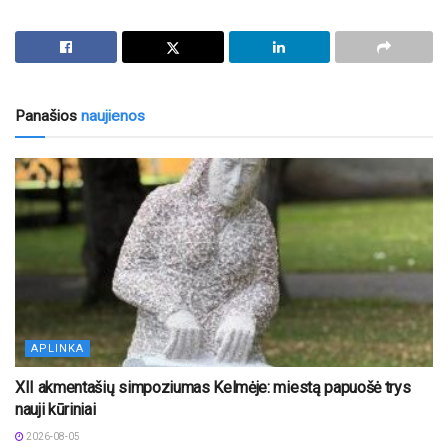
Panašios
naujienos
APLINKA
XII akmentašių simpoziumas Kelmėje: miestą papuošė trys
nauji kūriniai
2026-08-05