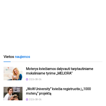
Vietos
naujienos
Moterys kviečiamos dalyvauti tarptautiniame
moksliniame tyrime „MELIORA“
2026-08-06
„WoW University“ kviečia registruotis į „1000
moterų“ projektą
2026-08-06