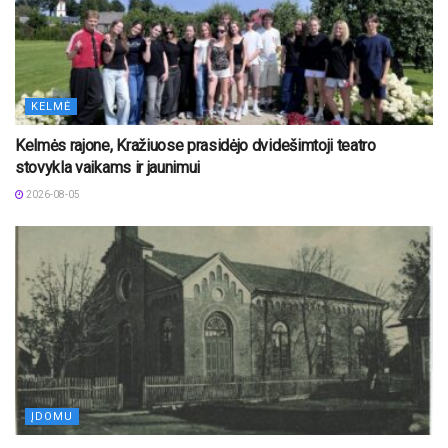
KELMĖ
Kelmės rajone, Kražiuose prasidėjo dvidešimtoji teatro
stovykla vaikams ir jaunimui
2026-08-05
ĮDOMU