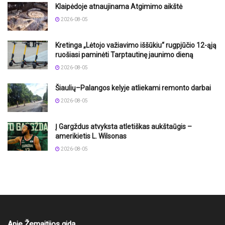
Klaipėdoje atnaujinama Atgimimo aikštė
2026-08-05
Kretinga „Lėtojo važiavimo iššūkiu“ rugpjūčio 12-ąją
ruošiasi paminėti Tarptautinę jaunimo dieną
2026-08-05
Šiaulių–Palangos kelyje atliekami remonto darbai
2026-08-05
Į Gargždus atvyksta atletiškas aukštaūgis –
amerikietis L. Wilsonas
2026-08-05
Apie Žemaitijos gidą