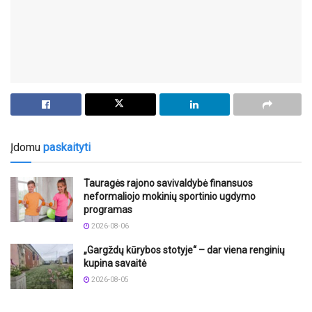
Įdomu
paskaityti
Tauragės rajono savivaldybė finansuos
neformaliojo mokinių sportinio ugdymo
programas
2026-08-06
„Gargždų kūrybos stotyje“ – dar viena renginių
kupina savaitė
2026-08-05