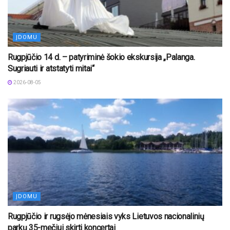
ĮDOMU
Rugpjūčio 14 d. – patyriminė šokio ekskursija „Palanga.
Sugriauti ir atstatyti mitai“
2026-08-05
ĮDOMU
Rugpjūčio ir rugsėjo mėnesiais vyks Lietuvos nacionalinių
parkų 35-mečiui skirti koncertai