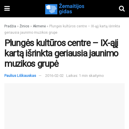
Pradžia
»
Žinios
»
Akmenė
»
Plungės kultūros centre – IX-ąjį kartą išrinkta
geriausia jaunimo muzikos grupė
Plungės kultūros centre – IX-ąjį
kartą išrinkta geriausia jaunimo
muzikos grupė
Paulius Liškauskas
2016-02-02
Laikas: 1 min skaitymo