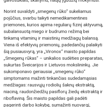
galvosūkiais, skaitymu, naujų įgūdžių mokymusi.
Norint suvaldyti „smegenų rūko“ sukeliamus
pojūčius, svarbu taikyti nemedikamentines
priemones, kurios apima reguliarų fizinį aktyvumą,
subalansuotą miego ir budrumo režimą bei
tinkamą vitaminų ir maistinių medžiagų balansą.
Viena iš efektyvių priemonių, padedančių palaikyti
šią pusiausvyrą, yra „Vironox“ maisto papildas
„Smegenų rūkas“ – unikalios sudėties preparatas,
sukurtas Šveicarijos ir Lietuvos mokslininkų. Jie
sukomponavo geriausiai „smegenų rūko“
simptomams mažinti tinkančias sudedamąsias
medžiagas: rausvųjų rodiolių šaknų ekstraktą,
niaciną, raudonžiedžių pasiflorų žiedų ekstraktą ir
riboflaviną. Šis maisto papildas gali padėti
pagerinti darbo kokybę, sumažinti nuovargį,