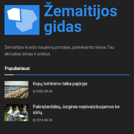
Žemaitijos krašto naujienų portalas, pateikiantis tiesiai Tau
aktualias žinias ir įvykius.
Populiariausi
Kopų tvirtinimo talka pajūryje
2025-09-26
Pakražantiškių Jurginės neįsivaizduojamos be
sūrių
2016-04-26