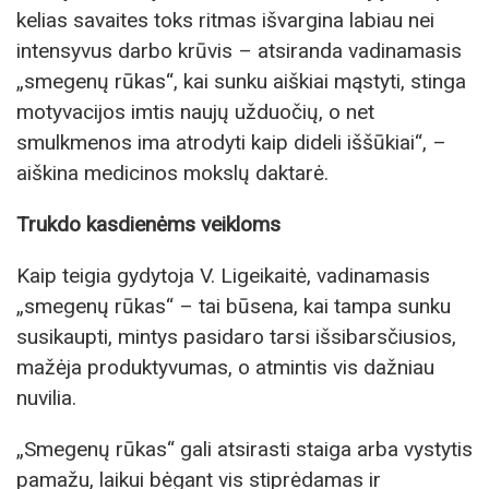
kelias savaites toks ritmas išvargina labiau nei
intensyvus darbo krūvis – atsiranda vadinamasis
„smegenų rūkas“, kai sunku aiškiai mąstyti, stinga
motyvacijos imtis naujų užduočių, o net
smulkmenos ima atrodyti kaip dideli iššūkiai“, –
aiškina medicinos mokslų daktarė.
Trukdo kasdienėms veikloms
Kaip teigia gydytoja V. Ligeikaitė, vadinamasis
„smegenų rūkas“ – tai būsena, kai tampa sunku
susikaupti, mintys pasidaro tarsi išsibarsčiusios,
mažėja produktyvumas, o atmintis vis dažniau
nuvilia.
„Smegenų rūkas“ gali atsirasti staiga arba vystytis
pamažu, laikui bėgant vis stiprėdamas ir