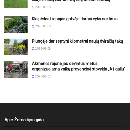
2026-08-08
Klaipėdos Liepojos gatvėje darbai vyks naktimis
2026-08-08
Plungėje dar septyni kilometrai naujų dviračių takų
2026-08-08
Akmenės rajone jau devintus metus
organizuojama vaikų prevencinė stovykla „Aš galiu“
2026-08-07
Apie Žemaitijos gidą