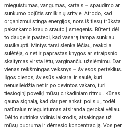
mieguistumas, vangumas, kartais – spaudimo ar
sunkumo pojūtis smilkinių srityje. Atrodo, kad
organizmui stinga energijos, nors iš tiesų trūksta
pakankamo kraujo srauto į smegenis. Būtent dėl
to daugelis pastebi, kad vasarą tampa sunkiau
susikaupti. Mintys tarsi slenka lėčiau, reakcija
sulėtėja, o net ir paprastas knygos ar straipsnio
skaitymas virsta lėtu, varginančiu užsiėmimu. Dar
vienas reikšmingas veiksnys – šviesos perteklius.
Ilgos dienos, šviesūs vakarai ir saulė, kuri
nenusileidžia net ir po devintos vakaro, turi
tiesioginį poveikį mūsų cirkadiniam ritmui. Kūnas
gauna signalą, kad dar per anksti poilsiui, todėl
natūralus mieguistumas atsiranda gerokai vėliau.
Dėl to sutrinka vidinis laikrodis, atsakingas už
mūsų budrumą ir dėmesio koncentraciją. Vos per