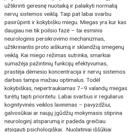
užtikrinti geresnę nuotaiką ir palaikyti normalią
nervų sistemos veiklą. Taip pat labai svarbu
pasirūpinti ir kokybišku miegu. Miegas yra kur kas
daugiau nei tik poilsio fazė – tai esminis
neurologinis persikrovimo mechanizmas,
užtikrinantis proto aiškumą ir sklandžią smegenų
veiklą. Kai miego režimas sutrinka, smarkiai
sumažėja pažintinių funkcijų efektyvumas,
prastėja dėmesio koncentracija ir nervų sistemos
darbas tampa mažiau optimalus. Todėl
kokybiškas, nepertraukiamas 7–9 valandų miegas
turėtų tapti prioritetu. Labai svarbus ir reguliarus
kognityvinės veiklos lavinimas – pavyzdžiui,
galvosūkiai ar naujų įgūdžių mokymasis stiprina
neurologinį atsparumą ir padeda greičiau
atsigauti psichologiškai. Nuolatiniai iššūkiai