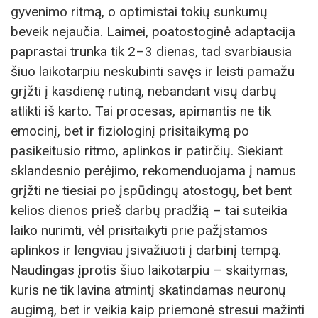
gyvenimo ritmą, o optimistai tokių sunkumų
beveik nejaučia. Laimei, poatostoginė adaptacija
paprastai trunka tik 2–3 dienas, tad svarbiausia
šiuo laikotarpiu neskubinti savęs ir leisti pamažu
grįžti į kasdienę rutiną, nebandant visų darbų
atlikti iš karto. Tai procesas, apimantis ne tik
emocinį, bet ir fiziologinį prisitaikymą po
pasikeitusio ritmo, aplinkos ir patirčių. Siekiant
sklandesnio perėjimo, rekomenduojama į namus
grįžti ne tiesiai po įspūdingų atostogų, bet bent
kelios dienos prieš darbų pradžią – tai suteikia
laiko nurimti, vėl prisitaikyti prie pažįstamos
aplinkos ir lengviau įsivažiuoti į darbinį tempą.
Naudingas įprotis šiuo laikotarpiu – skaitymas,
kuris ne tik lavina atmintį skatindamas neuronų
augimą, bet ir veikia kaip priemonė stresui mažinti