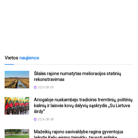
Vietos
naujienos
Šilalės rajone numatytas melioracijos statinių
rekonstravimas
2026-08-09
Ariogaloje nuskambėjo tradicinis tremtinių, politinių
kalinių ir laisvės kovų dalyvių sąskrydis „Su Lietuva
širdy“
2026-08-08
Mažeikių rajono savivaldybė ragina gyventojus
laikytis Kelių eismo taisyklių, tausoti aplinką