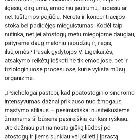
ilgesiu, dirglumu, emociniu jautrumu, liūdesiu ar
net tuštumos pojūčiu. Nereta ir koncentracijos
stoka bei padidėjęs mieguistumas. Kodėl taip
nutinka, net jei atostogų metu miegojome daugiau,
patyrėme daug malonių įspūdžių ir, regis,
ilsėjomės? Pasak gydytojos V. Ligeikaitės,
atsakymo reikėtų ieškoti ne tik emocijose, bet ir
fiziologiniuose procesuose, kurie vyksta mūsų
organizme.
„Psichologai pastebi, kad poatostoginio sindromo
intensyvumas dažnai priklauso nuo žmogaus
mąstymo stiliaus – pesimistiškai nusiteikusiems
žmonėms ši būsena pasireiškia kur kas ryškiau.
Jie dažniau patiria nostalgišką liūdesį po
atostogų ir jiems sunkiau vėl įsilieti į įprastą