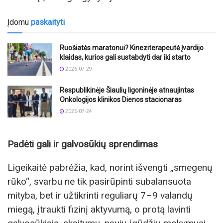
Įdomu
paskaityti
Ruošiatės maratonui? Kineziterapeutė įvardijo
klaidas, kurios gali sustabdyti dar iki starto
2026-07-29
Respublikinėje Šiaulių ligoninėje atnaujintas
Onkologijos klinikos Dienos stacionaras
2026-07-24
Padėti gali ir galvosūkių sprendimas
Ligeikaitė pabrėžia, kad, norint išvengti „smegenų
rūko“, svarbu ne tik pasirūpinti subalansuota
mityba, bet ir užtikrinti reguliarų 7–9 valandų
miegą, įtraukti fizinį aktyvumą, o protą lavinti