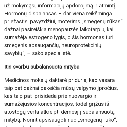
už mokymąsi, informacijų apdorojimą ir atmintį.
Hormonų disbalansas – dar viena reikšminga
priežastis: pavyzdžiui, moterims „smegenų rūkas“
dažnai pasireiškia menopauzės laikotarpiu, kai
sumažėja estrogeno lygis, o šis hormonas turi
smegenis apsaugančių, neuroprotekcinių
savybių“, – sako specialistė.
Itin svarbu subalansuota mityba
Medicinos mokslų daktarė priduria, kad vasara
taip pat dažnai pakeičia mūsų valgymo įpročius,
kas taip pat prisideda prie nuovargio ir
sumažėjusios koncentracijos, todėl grįžus iš
atostogų verta atkreipti dėmesį į subalansuotą
mitybą. Norint apsisaugoti nuo „smegenų rūko“,