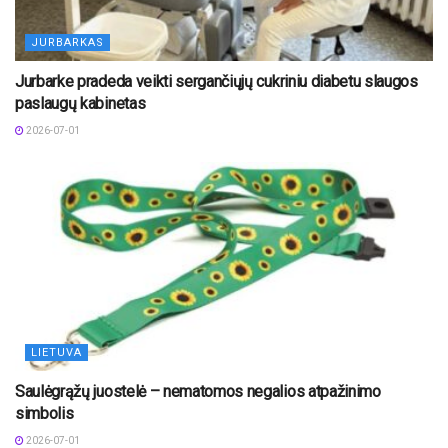
JURBARKAS
Jurbarke pradeda veikti sergančiųjų cukriniu diabetu slaugos
paslaugų kabinetas
2026-07-01
LIETUVA
Saulėgrąžų juostelė – nematomos negalios atpažinimo
simbolis
2026-07-01