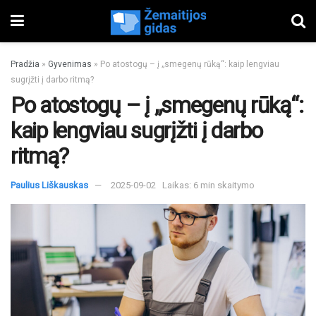
Pradžia
»
Gyvenimas
»
Po atostogų – į „smegenų rūką“: kaip lengviau
sugrįžti į darbo ritmą?
Po atostogų – į „smegenų rūką“:
kaip lengviau sugrįžti į darbo
ritmą?
Paulius Liškauskas
2025-09-02
Laikas: 6 min skaitymo