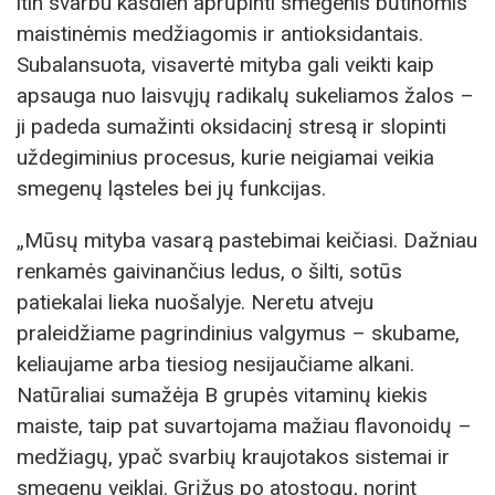
itin svarbu kasdien aprūpinti smegenis būtinomis
maistinėmis medžiagomis ir antioksidantais.
Subalansuota, visavertė mityba gali veikti kaip
apsauga nuo laisvųjų radikalų sukeliamos žalos –
ji padeda sumažinti oksidacinį stresą ir slopinti
uždegiminius procesus, kurie neigiamai veikia
smegenų ląsteles bei jų funkcijas.
„Mūsų mityba vasarą pastebimai keičiasi. Dažniau
renkamės gaivinančius ledus, o šilti, sotūs
patiekalai lieka nuošalyje. Neretu atveju
praleidžiame pagrindinius valgymus – skubame,
keliaujame arba tiesiog nesijaučiame alkani.
Natūraliai sumažėja B grupės vitaminų kiekis
maiste, taip pat suvartojama mažiau flavonoidų –
medžiagų, ypač svarbių kraujotakos sistemai ir
smegenų veiklai. Grįžus po atostogų, norint