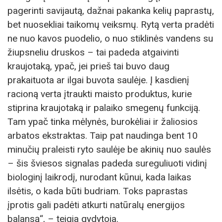
pagerinti savijautą, dažnai pakanka kelių paprastų,
bet nuosekliai taikomų veiksmų. Rytą verta pradėti
ne nuo kavos puodelio, o nuo stiklinės vandens su
žiupsneliu druskos – tai padeda atgaivinti
kraujotaką, ypač, jei prieš tai buvo daug
prakaituota ar ilgai buvota saulėje. Į kasdienį
racioną verta įtraukti maisto produktus, kurie
stiprina kraujotaką ir palaiko smegenų funkciją.
Tam ypač tinka mėlynės, burokėliai ir žaliosios
arbatos ekstraktas. Taip pat naudinga bent 10
minučių praleisti ryto saulėje be akinių nuo saulės
– šis šviesos signalas padeda sureguliuoti vidinį
biologinį laikrodį, nurodant kūnui, kada laikas
ilsėtis, o kada būti budriam. Toks paprastas
įprotis gali padėti atkurti natūralų energijos
balansą“, – teigia gydytoja.