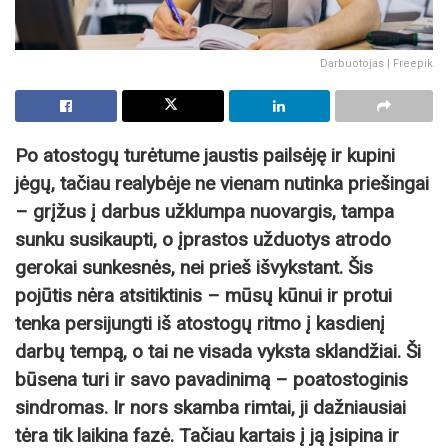
Darbuotojas | Freepik
Po atostogų turėtume jaustis pailsėję ir kupini
jėgų, tačiau realybėje ne vienam nutinka priešingai
– grįžus į darbus užklumpa nuovargis, tampa
sunku susikaupti, o įprastos užduotys atrodo
gerokai sunkesnės, nei prieš išvykstant. Šis
pojūtis nėra atsitiktinis – mūsų kūnui ir protui
tenka persijungti iš atostogų ritmo į kasdienį
darbų tempą, o tai ne visada vyksta sklandžiai. Ši
būsena turi ir savo pavadinimą – poatostoginis
sindromas. Ir nors skamba rimtai, ji dažniausiai
tėra tik laikina fazė. Tačiau kartais į ją įsipina ir