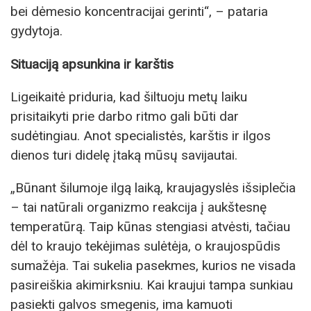
bei dėmesio koncentracijai gerinti“, – pataria
gydytoja.
Situaciją apsunkina ir karštis
Ligeikaitė priduria, kad šiltuoju metų laiku
prisitaikyti prie darbo ritmo gali būti dar
sudėtingiau. Anot specialistės, karštis ir ilgos
dienos turi didelę įtaką mūsų savijautai.
„Būnant šilumoje ilgą laiką, kraujagyslės išsiplečia
– tai natūrali organizmo reakcija į aukštesnę
temperatūrą. Taip kūnas stengiasi atvėsti, tačiau
dėl to kraujo tekėjimas sulėtėja, o kraujospūdis
sumažėja. Tai sukelia pasekmes, kurios ne visada
pasireiškia akimirksniu. Kai kraujui tampa sunkiau
pasiekti galvos smegenis, ima kamuoti