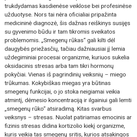
trukdydamas kasdienėse veiklose bei profesinėse
užduotyse. Nors tai nėra oficialiai pripažinta
medicininė diagnozė, šis dažnas reiškinys susijęs
su gyvenimo būdu ir tam tikromis sveikatos
problemomis. „Smegenų rūkas“ gali kilti dėl
daugybės priežasčių, tačiau dažniausiai jį lemia
uždegiminiai procesai organizme, kuriuos sukelia
oksidacinis stresas arba tam tikri hormonų
pokyčiai. Vienas iš pagrindinių veiksnių – miego
trūkumas. Kokybiškas miegas yra būtinas
smegenų funkcijai, o jo stoka neigiamai veikia
atmintį, dėmesio koncentraciją ir ilgainiui gali lemti
„smegenų rūko“ atsiradimą. Kitas svarbus
veiksnys – stresas. Nuolat patiriamas emocinis ar
fizinis stresas didina kortizolio kiekį organizme,
kuris veikia tas smegenų sritis, kurios atsakingos