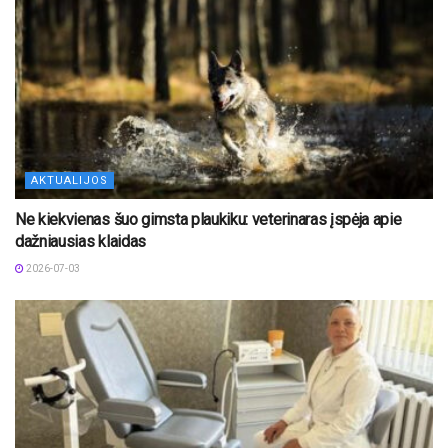
AKTUALIJOS
Ne kiekvienas šuo gimsta plaukiku: veterinaras įspėja apie
dažniausias klaidas
2026-07-03