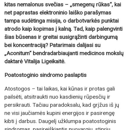
kitas nemalonus svečias – „smegenų rūkas“, kai
net paprastas elektroninio laiško parašymas
tampa sudėtinga misija, o darbotvarkės punktai
atrodo kaip kopimas į kalną. Tad, kaip palengvinti
šias būsenas ir greitai susigrąžinti darbingumą
bei koncentraciją? Patarimais dalijasi su
„Aconitum“ bendradarbiaujanti medicinos mokslų
daktarė Vitalija Ligeikaitė.
Poatostoginio sindromo paslaptis
Atostogos – tai laikas, kai kūnas ir protas gali
pailsėti, atsitraukti nuo kasdienių rūpesčių ir
persikrauti. Tačiau paradoksalu, kad grįžus iš jų
ne visi jaučiamės kupini energijos ir pasirengę
kibti į darbus. Daugelį užklumpa poatostoginis
sindromas, pasireiškiantis nuovargiu, stipriu