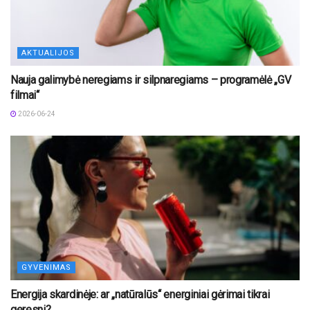
AKTUALIJOS
Nauja galimybė neregiams ir silpnaregiams – programėlė „GV
filmai“
2026-06-24
GYVENIMAS
Energija skardinėje: ar „natūralūs“ energiniai gėrimai tikrai
geresni?