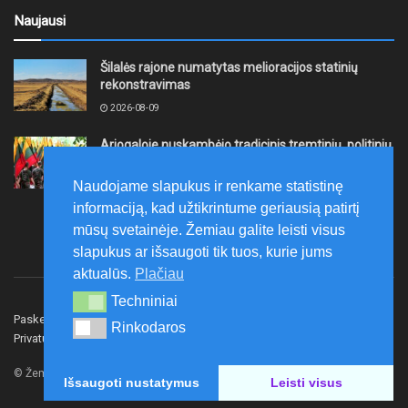
Naujausi
Šilalės rajone numatytas melioracijos statinių
rekonstravimas
2026-08-09
Ariogaloje nuskambėjo tradicinis tremtinių, politinių
kalinių ir laisvės kovų dalyvių sąskrydis „Su Lietuva
širdy“
Naudojame slapukus ir renkame statistinę
2026-08-08
informaciją, kad užtikrintume geriausią patirtį
mūsų svetainėje. Žemiau galite leisti visus
slapukus ar išsaugoti tik tuos, kurie jums
aktualūs.
Plačiau
Techniniai
Techniniai
Paskelbk naujieną
Rašyti redakcijai
Reklama
Rinkodaros
Rinkodaros
Privatumo politika
Susisiekite
© Žemaitijos gidas.
Išsaugoti nustatymus
Leisti visus