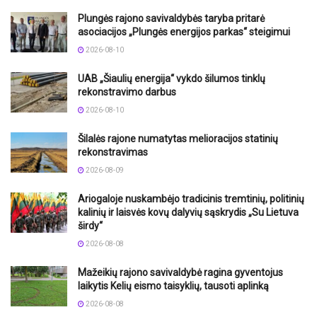
Plungės rajono savivaldybės taryba pritarė
asociacijos „Plungės energijos parkas“ steigimui
2026-08-10
UAB „Šiaulių energija“ vykdo šilumos tinklų
rekonstravimo darbus
2026-08-10
Šilalės rajone numatytas melioracijos statinių
rekonstravimas
2026-08-09
Ariogaloje nuskambėjo tradicinis tremtinių, politinių
kalinių ir laisvės kovų dalyvių sąskrydis „Su Lietuva
širdy“
2026-08-08
Mažeikių rajono savivaldybė ragina gyventojus
laikytis Kelių eismo taisyklių, tausoti aplinką
2026-08-08