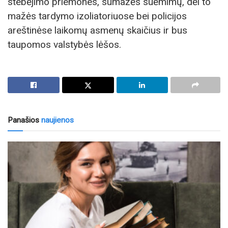
stebėjimo priemones, sumažės suėmimų, dėl to
mažės tardymo izoliatoriuose bei policijos
areštinėse laikomų asmenų skaičius ir bus
taupomos valstybės lėšos.
Panašios
naujienos