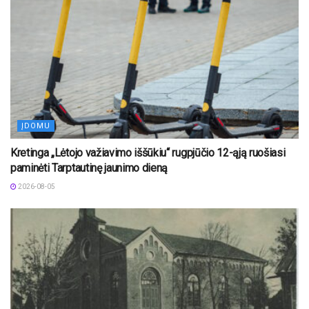
ĮDOMU
Kretinga „Lėtojo važiavimo iššūkiu“ rugpjūčio 12-ąją ruošiasi
paminėti Tarptautinę jaunimo dieną
2026-08-05