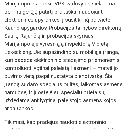
Marijampolės apskr. VPK vadovybė, siekdama
perimti gerąją patirtį praktiškai naudojant
elektronines apyrankes, į susitikimą pakvietė
Kauno apygardos Probacijos tarnybos direktorių
Saulių Rajunčių ir probacijos skyriaus
Marijampolėje vyresniąją inspektorę Violetą
Lekeckienę. Jie supažindino su mobiliąja įranga,
kuri padeda elektroninio stebėjimo priemonėmis
kontroliuoti lygtinai paleistąjį asmenį – matyti jo
buvimo vietą pagal nustatytą dienotvarkę. Šią
įrangą sudaro specialus pultas, laikomas asmens
namuose, ir juostelė su specialiu prietaisu,
uždedama ant lygtinai paleistojo asmens kojos
arba rankos.
Tikimasi, kad pradėjus naudoti elektroninio