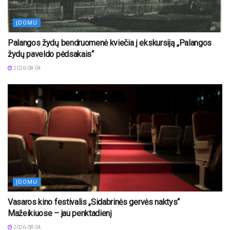
ĮDOMU
Palangos žydų bendruomenė kviečia į ekskursiją „Palangos
žydų paveldo pėdsakais“
2026-08-04
ĮDOMU
Vasaros kino festivalis „Sidabrinės gervės naktys“
Mažeikiuose – jau penktadienį
2026-08-04