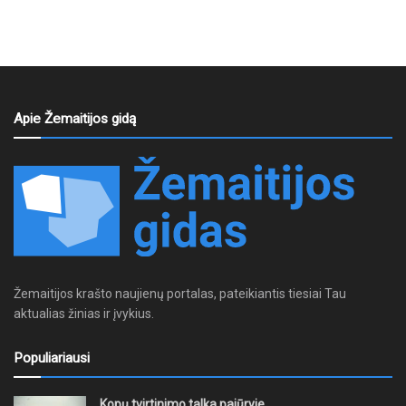
Apie Žemaitijos gidą
Žemaitijos krašto naujienų portalas, pateikiantis tiesiai Tau
aktualias žinias ir įvykius.
Populiariausi
Kopų tvirtinimo talka pajūryje