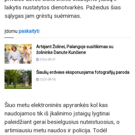
laikytis nustatytos dienotvarkės. Pažeidus šias
sąlygas jam grėstų suėmimas.
Įdomu
paskaityti
Artėjant Žolinei, Palangoje susitikimas su
žolininke Danute Kunčiene
2026-08-07
Šiaulių erdvėse eksponuojama fotografijų paroda
2026-08-06
Šiuo metu elektroninės apyrankės kol kas
naudojamos tik iš įkalinimo įstaigų lygtinai
paleidžiant gerai besielgusius nuteistuosius, o
artimiausiu metu naudos ir policija. Todėl