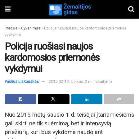
Pradžia
»
Gyvenimas
»
Policija ruošiasi naujos kardomosios priemonės
vykdymui
Policija ruošiasi naujos
kardomosios priemonės
vykdymui
Paulius Liškauskas
2015-02-19
Laikas: 2 min skaitymo
Nuo 2015 metų sausio 1 d. teisėjai įtariamiesiems
gali skirti ne tik suėmimą, bet ir intensyvią
priežiūrą, kuri bus vykdoma naudojant