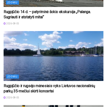
ĮDOMU
Rugpjūčio 14 d. – patyriminė šokio ekskursija „Palanga.
Sugriauti ir atstatyti mitai“
2026-08-05
ĮDOMU
Rugpjūčio ir rugsėjo mėnesiais vyks Lietuvos nacionalinių
parkų 35-mečiui skirti koncertai
2026-08-05