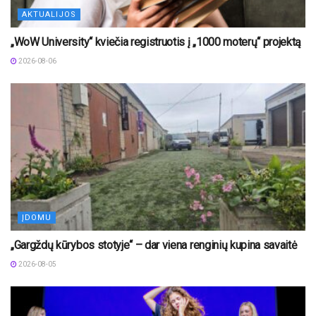
AKTUALIJOS
„WoW University“ kviečia registruotis į „1000 moterų“ projektą
2026-08-06
ĮDOMU
„Gargždų kūrybos stotyje“ – dar viena renginių kupina savaitė
2026-08-05