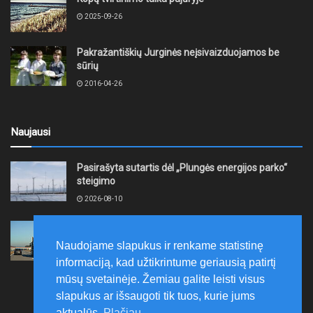
2025-09-26
Pakražantiškių Jurginės neįsivaizduojamos be
sūrių
2016-04-26
Naujausi
Pasirašyta sutartis dėl „Plungės energijos parko“
steigimo
2026-08-10
Vidutinės kuro kainos pirmadienį Lietuvos
degalinėse sumažėjo
Naudojame slapukus ir renkame statistinę
2026-08-10
informaciją, kad užtikrintume geriausią patirtį
mūsų svetainėje. Žemiau galite leisti visus
slapukus ar išsaugoti tik tuos, kurie jums
aktualūs.
Plačiau