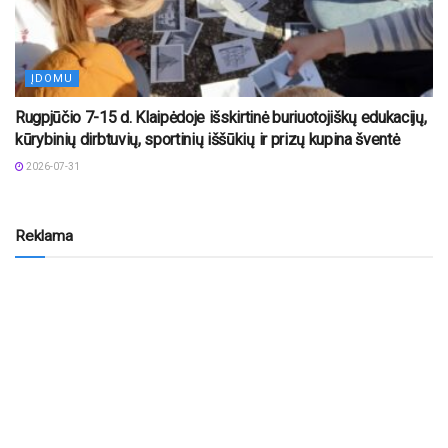
ĮDOMU
Rugpjūčio 7-15 d. Klaipėdoje išskirtinė buriuotojiškų edukacijų,
kūrybinių dirbtuvių, sportinių iššūkių ir prizų kupina šventė
2026-07-31
Reklama