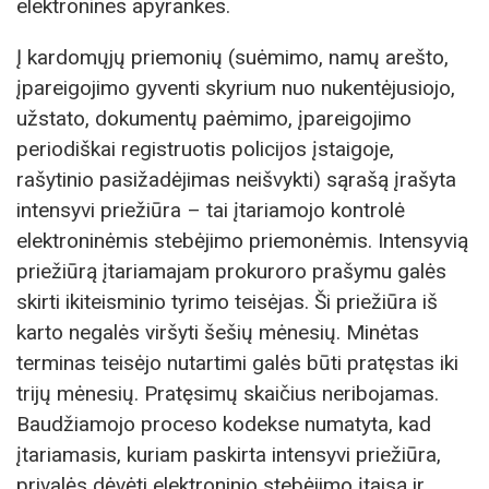
elektronines apyrankes.
Į kardomųjų priemonių (suėmimo, namų arešto,
įpareigojimo gyventi skyrium nuo nukentėjusiojo,
užstato, dokumentų paėmimo, įpareigojimo
periodiškai registruotis policijos įstaigoje,
rašytinio pasižadėjimas neišvykti) sąrašą įrašyta
intensyvi priežiūra – tai įtariamojo kontrolė
elektroninėmis stebėjimo priemonėmis. Intensyvią
priežiūrą įtariamajam prokuroro prašymu galės
skirti ikiteisminio tyrimo teisėjas. Ši priežiūra iš
karto negalės viršyti šešių mėnesių. Minėtas
terminas teisėjo nutartimi galės būti pratęstas iki
trijų mėnesių. Pratęsimų skaičius neribojamas.
Baudžiamojo proceso kodekse numatyta, kad
įtariamasis, kuriam paskirta intensyvi priežiūra,
privalės dėvėti elektroninio stebėjimo įtaisą ir