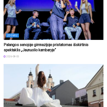
ĮDOMU
Palangos senojoje gimnazijoje pristatomas išskirtinis
spektaklis „Jaunuolio kambaryje“
2026-08-05