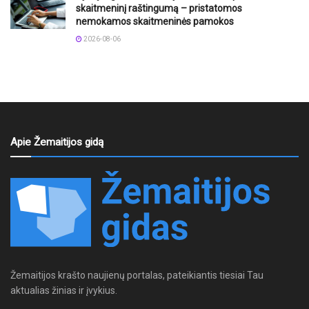
skaitmeninį raštingumą – pristatomos
nemokamos skaitmeninės pamokos
2026-08-06
Apie Žemaitijos gidą
Žemaitijos krašto naujienų portalas, pateikiantis tiesiai Tau
aktualias žinias ir įvykius.