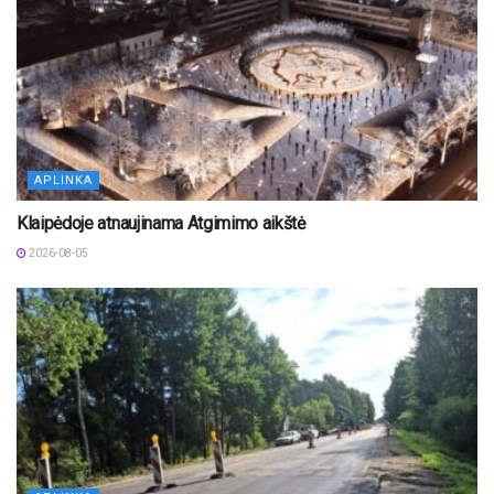
APLINKA
Klaipėdoje atnaujinama Atgimimo aikštė
2026-08-05