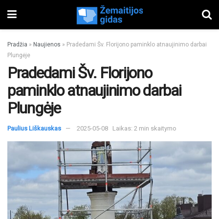
Pradžia
»
Naujienos
»
Pradedami Šv. Florijono paminklo atnaujinimo darbai
Plungėje
Pradedami Šv. Florijono
paminklo atnaujinimo darbai
Plungėje
Paulius Liškauskas
2025-05-08
Laikas: 2 min skaitymo