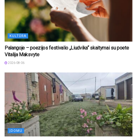
KULTŪRA
Palangoje – poezijos festivalio „Liudvika“ skaitymai su poete
Vitalija Maksvyte
2026-08-06
ĮDOMU