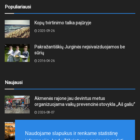
Populiariausi
Kopų tvirtinimo talka pajūryje
2025-09-26
Pakražantiškių Jurginės neįsivaizduojamos be
sūrių
2016-04-26
Naujausi
Akmenės rajone jau devintus metus
organizuojama vaikų prevencinė stovykla „Aš galiu“
2026-08-07
Telšių rajone projektas – skatinti pradedančiųjų
smulkiojo ir vidutinio verslo subjektų kūrimąsi
Naudojame slapukus ir renkame statistinę
2026-08-07