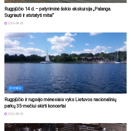
Rugpjūčio 14 d. – patyriminė šokio ekskursija „Palanga.
Sugriauti ir atstatyti mitai“
2026-08-05
ĮDOMU
Rugpjūčio ir rugsėjo mėnesiais vyks Lietuvos nacionalinių
parkų 35-mečiui skirti koncertai
2026-08-05