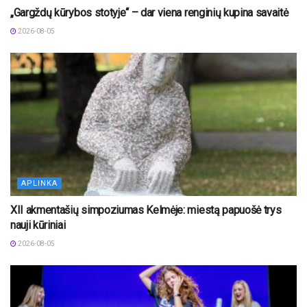
„Gargždų kūrybos stotyje“ – dar viena renginių kupina savaitė
2026-08-05
APLINKA
XII akmentašių simpoziumas Kelmėje: miestą papuošė trys
nauji kūriniai
2026-08-05