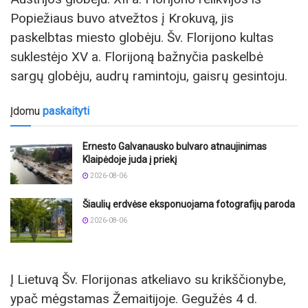
Popiežiaus buvo atvežtos į Krokuvą, jis
paskelbtas miesto globėju. Šv. Florijono kultas
suklestėjo XV a. Florijoną bažnyčia paskelbė
sargų globėju, audrų ramintoju, gaisrų gesintoju.
Įdomu
paskaityti
Ernesto Galvanausko bulvaro atnaujinimas
Klaipėdoje juda į priekį
2026-08-06
Šiaulių erdvėse eksponuojama fotografijų paroda
2026-08-06
Į Lietuvą Šv. Florijonas atkeliavo su krikščionybe,
ypač mėgstamas Žemaitijoje. Gegužės 4 d.