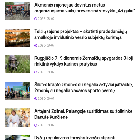
Akmenės rajone jau devintus metus
organizuojama vaikų prevencinė stovykla „Aš galiu“
2026-08-07
Telšių rajone projektas – skatinti pradedančiųjų
smulkiojo ir vidutinio verslo subjektų kūrimąsi
2026-08-07
Rugpjūčio 7–9 dienomis Žemaičių apygardos 3-ioji
rinktinė vykdys karines pratybas
2026-08-07
Šilutės krašto žmonės su negalia aktyviai įsitraukė į
Žmonių su negalia vasaros sporto šventę
2026-08-07
Artėjant Žolinei, Palangoje susitikimas su žolininke
Danute Kunčiene
2026-08-07
Ryšių reguliavimo tarnyba kviečia stiprinti