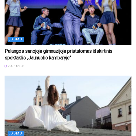
ĮDOMU
Palangos senojoje gimnazijoje pristatomas išskirtinis
spektaklis „Jaunuolio kambaryje“
2026-08-05
ĮDOMU