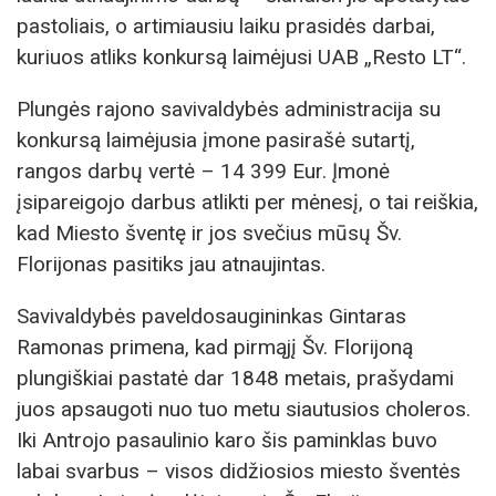
pastoliais, o artimiausiu laiku prasidės darbai,
kuriuos atliks konkursą laimėjusi UAB „Resto LT“.
Plungės rajono savivaldybės administracija su
konkursą laimėjusia įmone pasirašė sutartį,
rangos darbų vertė – 14 399 Eur. Įmonė
įsipareigojo darbus atlikti per mėnesį, o tai reiškia,
kad Miesto šventę ir jos svečius mūsų Šv.
Florijonas pasitiks jau atnaujintas.
Savivaldybės paveldosaugininkas Gintaras
Ramonas primena, kad pirmąjį Šv. Florijoną
plungiškiai pastatė dar 1848 metais, prašydami
juos apsaugoti nuo tuo metu siautusios choleros.
Iki Antrojo pasaulinio karo šis paminklas buvo
labai svarbus – visos didžiosios miesto šventės