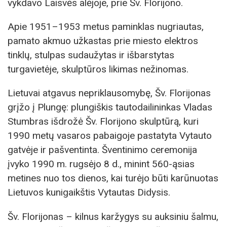
vykdavo Laisvės alėjoje, prie Šv. Florijono.
Apie 1951–1953 metus paminklas nugriautas,
pamato akmuo užkastas prie miesto elektros
tinklų, stulpas sudaužytas ir išbarstytas
turgavietėje, skulptūros likimas nežinomas.
Lietuvai atgavus nepriklausomybę, Šv. Florijonas
grįžo į Plungę: plungiškis tautodailininkas Vladas
Stumbras išdrožė Šv. Florijono skulptūrą, kuri
1990 metų vasaros pabaigoje pastatyta Vytauto
gatvėje ir pašventinta. Šventinimo ceremonija
įvyko 1990 m. rugsėjo 8 d., minint 560-ąsias
metines nuo tos dienos, kai turėjo būti karūnuotas
Lietuvos kunigaikštis Vytautas Didysis.
Šv. Florijonas – kilnus karžygys su auksiniu šalmu,