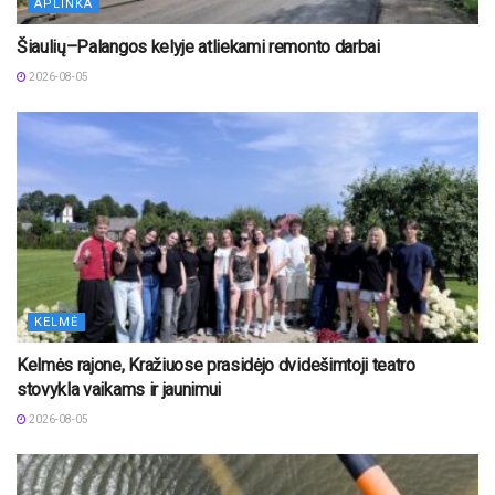
APLINKA
Šiaulių–Palangos kelyje atliekami remonto darbai
2026-08-05
KELMĖ
Kelmės rajone, Kražiuose prasidėjo dvidešimtoji teatro
stovykla vaikams ir jaunimui
2026-08-05