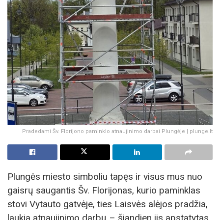
Pradedami Šv. Florijono paminklo atnaujinimo darbai Plungėje | plunge.lt
Plungės miesto simboliu tapęs ir visus mus nuo
gaisrų saugantis Šv. Florijonas, kurio paminklas
stovi Vytauto gatvėje, ties Laisvės alėjos pradžia,
laukia atnaujinimo darbų – šiandien jis apstatytas