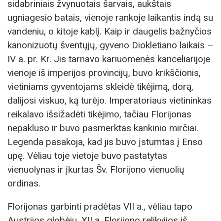
sidabriniais žvynuotais šarvais, aukštais
ugniagesio batais, vienoje rankoje laikantis indą su
vandeniu, o kitoje kablį. Kaip ir daugelis bažnyčios
kanonizuotų šventųjų, gyveno Diokletiano laikais –
IV a. pr. Kr. Jis tarnavo kariuomenės kanceliarijoje
vienoje iš imperijos provincijų, buvo krikščionis,
vietiniams gyventojams skleidė tikėjimą, dorą,
dalijosi viskuo, ką turėjo. Imperatoriaus vietininkas
reikalavo išsižadėti tikėjimo, tačiau Florijonas
nepakluso ir buvo pasmerktas kankinio mirčiai.
Legenda pasakoja, kad jis buvo įstumtas į Enso
upę. Vėliau toje vietoje buvo pastatytas
vienuolynas ir įkurtas Šv. Florijono vienuolių
ordinas.
Florijonas garbinti pradėtas VII a., vėliau tapo
Austrijos globėju. XII a. Florijono relikvijos iš