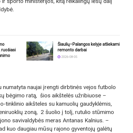
r sporto ministerijos, kitą reikalingų lėšų dalį
ldybė.
imo
Šiaulių–Palangos kelyje atliekami
 ruošiasi
remonto darbai
aunimo
2026-08-05
 numatyta naujai įrengti dirbtinės vejos futbolo
akų bėgimo ratą, šios aikštelės užribiuose –
io-tinklinio aikšteles su kamuolių gaudyklėmis,
eniruoklių zoną, 2 šuolio į tolį, rutulio stūmimo
ajono savivaldybės meras Antanas Kalnius. –
, kad kuo daugiau mūsų rajono gyventojų galėtų