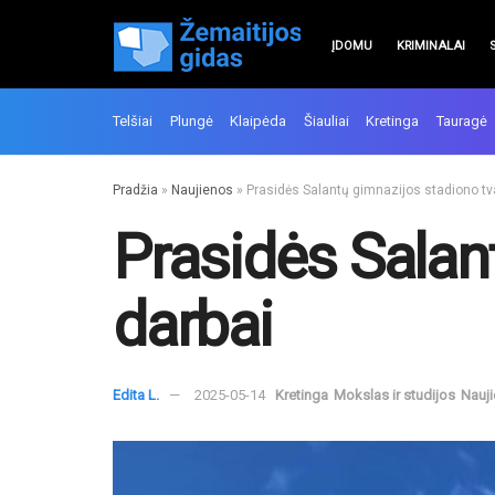
ĮDOMU
KRIMINALAI
Telšiai
Plungė
Klaipėda
Šiauliai
Kretinga
Tauragė
Pradžia
»
Naujienos
»
Prasidės Salantų gimnazijos stadiono t
Prasidės Salan
darbai
Edita L.
2025-05-14
Kretinga
Mokslas ir studijos
Nauj