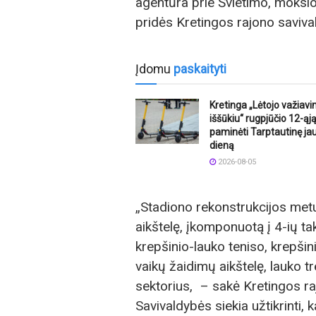
agentūra prie Švietimo, mokslo i
pridės Kretingos rajono saviva
Įdomu
paskaityti
Kretinga „Lėtojo važiav
iššūkiu“ rugpjūčio 12-ąją
paminėti Tarptautinę j
dieną
2026-08-05
„Stadiono rekonstrukcijos metu
aikštelę, įkomponuotą į 4-ių t
krepšinio-lauko teniso, krepšin
vaikų žaidimų aikštelę, lauko tr
sektorius, – sakė Kretingos r
Savivaldybės siekia užtikrinti