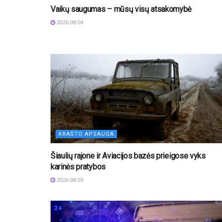
Vaikų saugumas – mūsų visų atsakomybė
2026-08-04
KRAŠTO APSAUGA
Šiaulių rajone ir Aviacijos bazės prieigose vyks
karinės pratybos
2026-08-03