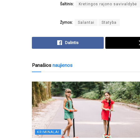
Šaltinis:
Kretingos rajono savivaldybė
Žymos:
Salantai
Statyba
Dalintis
Panašios
naujienos
KRIMINALAI