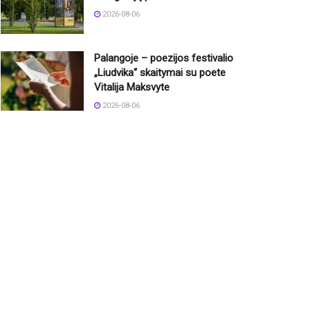
2026-08-06
Palangoje – poezijos festivalio
„Liudvika“ skaitymai su poete
Vitalija Maksvyte
2026-08-06