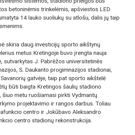
pšvietimo sistemos, stadiono prieigos bus
lotos betoninėmis trinkelėmis, apšviestos LED
matyta 14 lauko suoliukų su atlošu, dalis jų taip
 asmenims.
ė skiria daug investicijų sporto aikštynų
elerius metus Kretingoje buvo įrengta nauja
ė, sutvarkytas J. Pabrėžos universitetinės
azijos, S. Daukanto progimnazijos stadionai,
 Savanorių gatvėje, taip pat sporto aikštelė
ėtų būti baigta Kretingos šaulių stadiono
a, šiuo metu ruošiamasi pirkti Vydmantų
arkymo projektavimo ir rangos darbus. Toliau
afunkcio centro ir Jokūbavo Aleksandro
kcio centro stadionų rekonstrukcija.