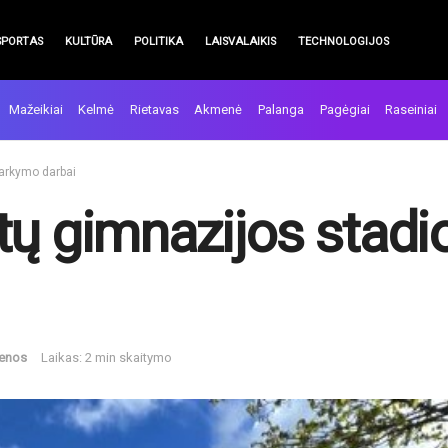
SPORTAS
KULTŪRA
POLITIKA
LAISVALAIKIS
TECHNOLOGIJOS
Mažeikiai
Kelmė
Rietavas
Akmenė
Palanga
Pagėgiai
Raseiniai
varkymo darbai
tų gimnazijos stad
ienos
Laikas: 2 min skaitymo