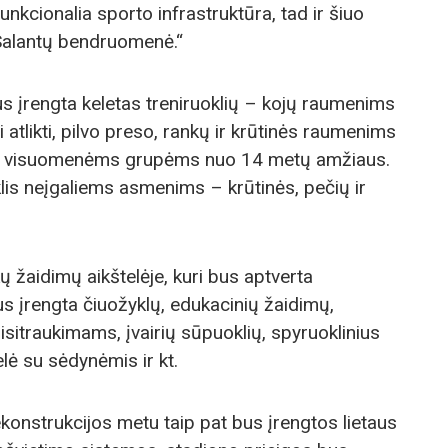
unkcionalia sporto infrastruktūra, tad ir šiuo
Salantų bendruomenė.“
us įrengta keletas treniruoklių – kojų raumenims
 atlikti, pilvo preso, rankų ir krūtinės raumenims
soms visuomenėms grupėms nuo 14 metų amžiaus.
klis neįgaliems asmenims – krūtinės, pečių ir
ų žaidimų aikštelėje, kuri bus aptverta
us įrengta čiuožyklų, edukacinių žaidimų,
risitraukimams, įvairių sūpuoklių, spyruoklinius
lė su sėdynėmis ir kt.
konstrukcijos metu taip pat bus įrengtos lietaus