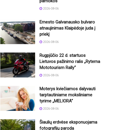
pamokos
2026-08-06
Ernesto Galvanausko bulvaro
atnaujinimas Klaipėdoje juda į
priekį
2026-08-06
Rugpjūčio 22 d. startuos
Lietuvos pažinimo ralis „Ryterna
Mototourism Rally“
2026-08-06
Moterys kviečiamos dalyvauti
tarptautiniame moksliniame
tyrime „MELIORA“
2026-08-06
Šiaulių erdvėse eksponuojama
fotografijų paroda