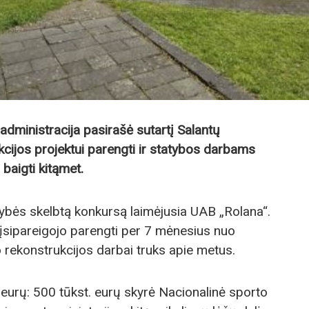
administracija pasirašė sutartį Salantų
cijos projektui parengti ir statybos darbams
baigti kitąmet.
dybės skelbtą konkursą laimėjusia UAB „Rolana“.
įsipareigojo parengti per 7 mėnesius nuo
 rekonstrukcijos darbai truks apie metus.
eurų: 500 tūkst. eurų skyrė Nacionalinė sporto