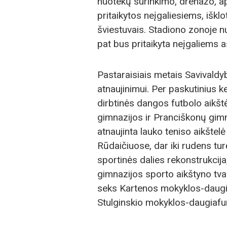
nuotekų surinkimo, drenažo, a
pritaikytos neįgaliesiems, išk
šviestuvais. Stadiono zonoje nu
pat bus pritaikyta neįgaliems
Pastaraisiais metais Savivaldyb
atnaujinimui. Per paskutinius k
dirbtinės dangos futbolo aikšt
gimnazijos ir Pranciškonų gimn
atnaujinta lauko teniso aikštelė
Rūdaičiuose, dar iki rudens tur
sportinės dalies rekonstrukcij
gimnazijos sporto aikštyno tv
seks Kartenos mokyklos-daugi
Stulginskio mokyklos-daugiafun