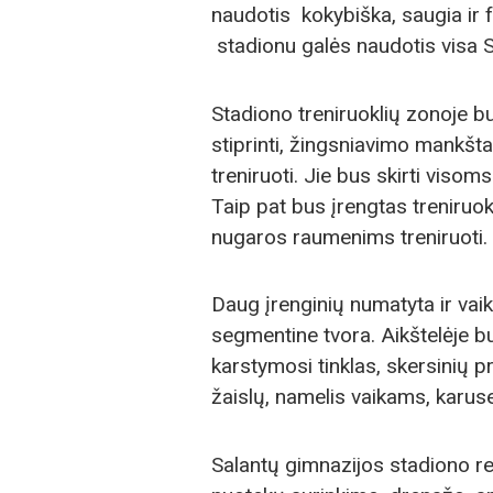
naudotis kokybiška, saugia ir f
stadionu galės naudotis visa 
Stadiono treniruoklių zonoje b
stiprinti, žingsniavimo mankštai
treniruoti. Jie bus skirti vi
Taip pat bus įrengtas treniruo
nugaros raumenims treniruoti.
Daug įrenginių numatyta ir vaik
segmentine tvora. Aikštelėje b
karstymosi tinklas, skersinių p
žaislų, namelis vaikams, karuse
Salantų gimnazijos stadiono re