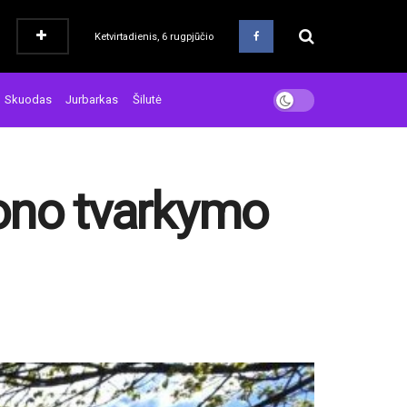
Ketvirtadienis, 6 rugpjūčio
Skuodas
Jurbarkas
Šilutė
iono tvarkymo