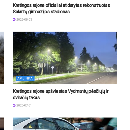
Kretingos rajone oficialiai atidarytas rekonstruotas
Salantų gimnazijos stadionas
2026-08-03
APLINKA
Kretingos rajone apšviestas Vydmantų pėsčiųjų ir
dviračių takas
2026-07-31