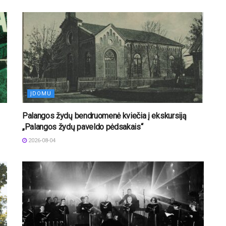
ĮDOMU
Palangos žydų bendruomenė kviečia į ekskursiją
„Palangos žydų paveldo pėdsakais“
2026-08-04