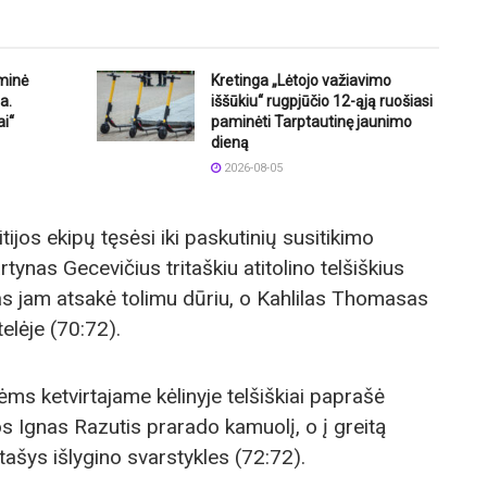
iminė
Kretinga „Lėtojo važiavimo
a.
iššūkiu“ rugpjūčio 12-ąją ruošiasi
ai“
paminėti Tarptautinę jaunimo
dieną
2026-08-05
ijos ekipų tęsėsi iki paskutinių susitikimo
tynas Gecevičius tritaškiu atitolino telšiškius
as jam atsakė tolimu dūriu, o Kahlilas Thomasas
elėje (70:72).
ms ketvirtajame kėlinyje telšiškiai paprašė
s Ignas Razutis prarado kamuolį, o į greitą
šys išlygino svarstykles (72:72).