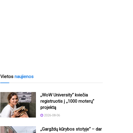
Vietos
naujienos
„WoW University“ kviečia
registruotis į „1000 moterų“
projektą
2026-08-06
„Gargždų kūrybos stotyje“ – dar