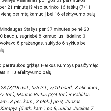
 pelnęs Valantinas po ilgosios pertraukos
per 21 minutę iš viso surinko 16 taškų (7/11
ir vieną perimtą kamuolį bei 16 efektyvumo balų.
 Mindaugas Stašys per 37 minutes pelnė 23
/10 baud.), sugriebė 8 kamuolius, išdalino 3
ovokavo 8 pražangas, suklydo 6 sykius bei
lų.
sio pertraukos grįžęs Herkus Kumpys pasižymėjo
ais ir 10 efektyvumo balų.
 (8/18 dvit., 0/5 trit., 7/10 baud., 8 atk. kam.,
 trit.), Mantas Ruikis (3/4 trit.) ir Kahlilas
am., 3 per. kam., 3 blok.) po 9, Juozas
s Kumpys (5 atk. kam.) po 8, Julius Jucikas 7