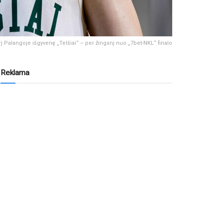
rį Palangoje išgyvenę „Telšiai“ – per žingsnį nuo „7bet-NKL“ finalo
Reklama