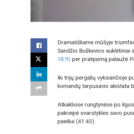
Dramatiškame mūšyje triumfavę 
Sandžio Buškevico auklėtiniai
16:9)
per pratęsimą palaužė P
Iki trijų pergalių vyksiančioje pu
komandų tarpusavio akistata ba
Atkakliose rungtynėse po ilgos
pakreipė svarstykles savo pusė
paeiliui (41:43).