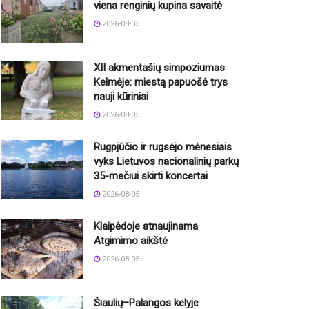
viena renginių kupina savaitė
2026-08-05
XII akmentašių simpoziumas
Kelmėje: miestą papuošė trys
nauji kūriniai
2026-08-05
Rugpjūčio ir rugsėjo mėnesiais
vyks Lietuvos nacionalinių parkų
35-mečiui skirti koncertai
2026-08-05
Klaipėdoje atnaujinama
Atgimimo aikštė
2026-08-05
Šiaulių–Palangos kelyje