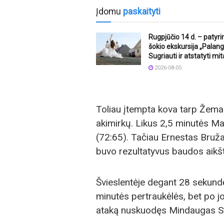
Įdomu
paskaityti
Rugpjūčio 14 d. – patyr
šokio ekskursija „Palang
Sugriauti ir atstatyti mit
2026-08-05
Toliau įtempta kova tarp Žemait
akimirkų. Likus 2,5 minutės Mar
(72:65). Tačiau Ernestas Bruž
buvo rezultatyvus baudos aikšt
Švieslentėje degant 28 sekundė
minutės pertraukėlės, bet po jo
ataką nuskuodęs Mindaugas Sta