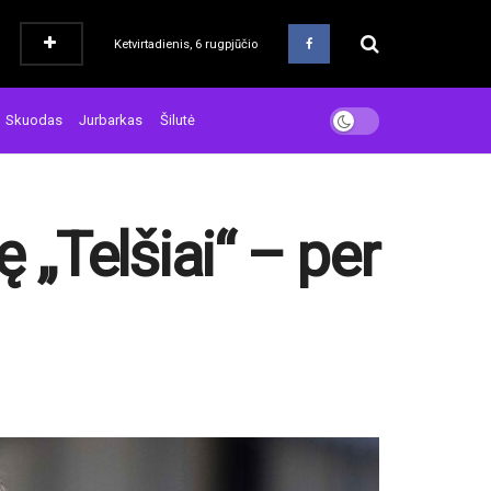
Ketvirtadienis, 6 rugpjūčio
Skuodas
Jurbarkas
Šilutė
 „Telšiai“ – per