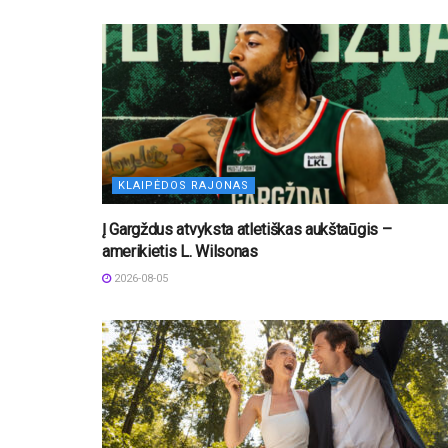
KLAIPĖDOS RAJONAS
Į Gargždus atvyksta atletiškas aukštaūgis –
amerikietis L. Wilsonas
2026-08-05