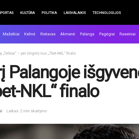
SPORTAS
KULTŪRA
POLITIKA
LAISVALAIKIS
TECHNOLOGIJOS
Mažeikiai
Kelmė
Rietavas
Akmenė
Palanga
Pagėgiai
Raseiniai
ę „Telšiai“ – per žingsnį nuo „7bet-NKL“ finalo
rį Palangoje išgyvenę
et-NKL“ finalo
ai
Laikas: 2 min skaitymo