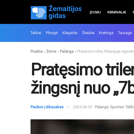
ĮDOMU
KRIMINALAI
Telšiai
Plungė
Klaipėda
Šiauliai
Kretinga
Tauragė
Pradžia
»
Žinios
»
Palanga
»
Pratęsimo trilerį Palangoje išgyven
Pratęsimo trile
žingsnį nuo „7b
Paulius Liškauskas
2025-03-30
Palanga
Sportas
Telši