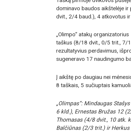
Tašką pirmoje dvikovos pusėje
dominavo baudos aikštelėje ir 
dvit., 2/4 baud.), 4 atkovotus 
„Olimpo“ atakų organizatorius
taškus (8/18 dvit., 0/5 trit., 7
rezultatyvius perdavimus, išpr
sugeneravo 17 naudingumo ba
Į aikštę po daugiau nei mėne
8 taškais, 5 sučiuptais kamuoli
„Olimpas“: Mindaugas Stašys 23
6 kld.), Ernestas Bružas 12 (2/7
Thomasas (4/8 dvit., 10 atk. k
Balčiūnas (2/3 trit.) ir Herku