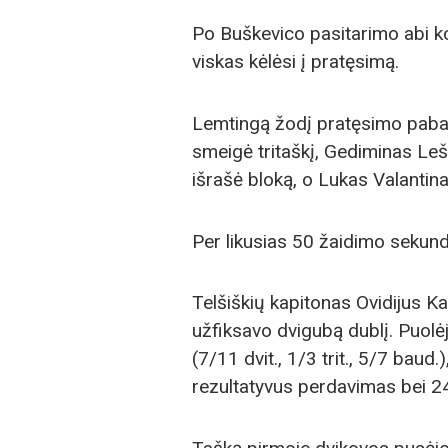
Po Buškevico pasitarimo abi k
viskas kėlėsi į pratęsimą.
Lemtingą žodį pratęsimo pabaigo
smeigė tritaškį, Gediminas Lešč
išrašė bloką, o Lukas Valantina
Per likusias 50 žaidimo sekun
Telšiškių kapitonas Ovidijus K
užfiksavo dvigubą dublį. Puolė
(7/11 dvit., 1/3 trit., 5/7 baud
rezultatyvus perdavimas bei 2