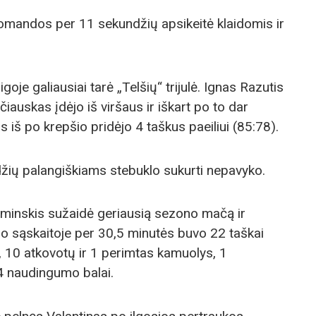
omandos per 11 sekundžių apsikeitė klaidomis ir
je galiausiai tarė „Telšių“ trijulė. Ignas Razutis
iauskas įdėjo iš viršaus ir iškart po to dar
s iš po krepšio pridėjo 4 taškus paeiliui (85:78).
džių palangiškiams stebuklo sukurti nepavyko.
aminskis sužaidė geriausią sezono mačą ir
jo sąskaitoje per 30,5 minutės buvo 22 taškai
.), 10 atkovotų ir 1 perimtas kamuolys, 1
4 naudingumo balai.