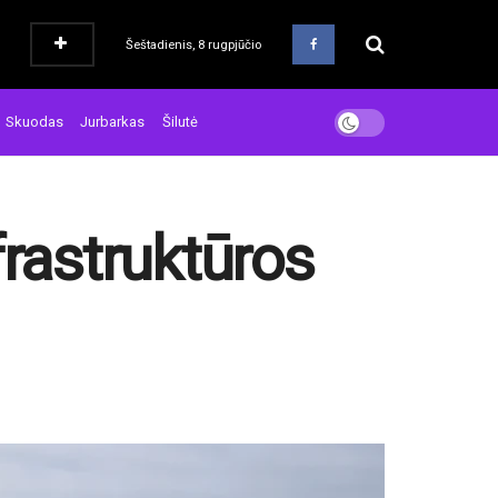
Šeštadienis, 8 rugpjūčio
Skuodas
Jurbarkas
Šilutė
frastruktūros