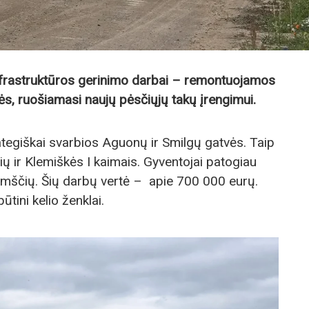
infrastruktūros gerinimo darbai – remontuojamos
ės, ruošiamasi naujų pėsčiųjų takų įrengimui.
ategiškai svarbios Aguonų ir Smilgų gatvės. Taip
ių ir Klemiškės I kaimais. Gyventojai patogiau
kamščių. Šių darbų vertė – apie 700 000 eurų.
būtini kelio ženklai.