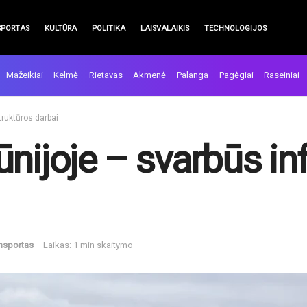
SPORTAS
KULTŪRA
POLITIKA
LAISVALAIKIS
TECHNOLOGIJOS
Mažeikiai
Kelmė
Rietavas
Akmenė
Palanga
Pagėgiai
Raseiniai
truktūros darbai
nijoje – svarbūs in
nsportas
Laikas: 1 min skaitymo