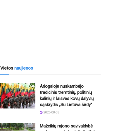
Vietos
naujienos
Ariogaloje nuskambėjo
tradicinis tremtinių, politinių
kalinių ir laisvės kovų dalyvių
sąskrydis „Su Lietuva širdy“
2026-08-08
Mažeikių rajono savivaldybė