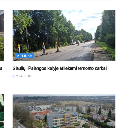
APLINKA
na
Šiaulių–Palangos kelyje atliekami remonto darbai
2026-08-05