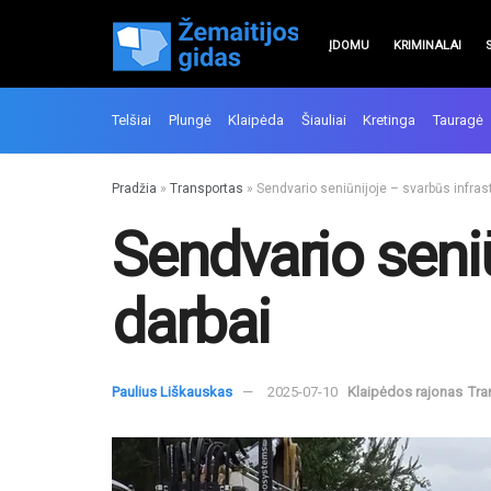
ĮDOMU
KRIMINALAI
Telšiai
Plungė
Klaipėda
Šiauliai
Kretinga
Tauragė
Pradžia
»
Transportas
»
Sendvario seniūnijoje – svarbūs infras
Sendvario seniū
darbai
Paulius Liškauskas
2025-07-10
Klaipėdos rajonas
Tra