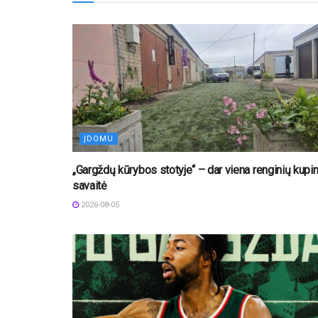
ĮDOMU
„Gargždų kūrybos stotyje“ – dar viena renginių kupi
savaitė
2026-08-05