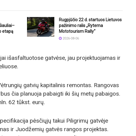
Rugpjūčio 22 d. startuos Lietuvos
iauliai–
pažinimo ralis „Ryterna
o etapą
Mototourism Rally“
2026-08-06
i išasfaltuotose gatvėse, jau projektuojamas ir
eliuose.
 Vėtrungių gatvių kapitalinis remontas. Rangovas
bus čia planuoja pabaigti iki šių metų pabaigos.
ln. 62 tūkst. eurų.
ecifikacija pėsčiųjų takui Piligrimų gatvėje
amas ir Juodžemių gatvės rangos projektas.