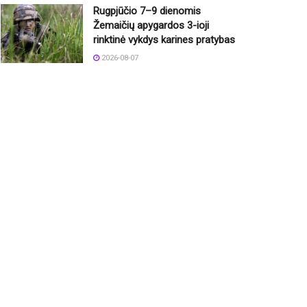
Rugpjūčio 7–9 dienomis
Žemaičių apygardos 3-ioji
rinktinė vykdys karines pratybas
2026-08-07