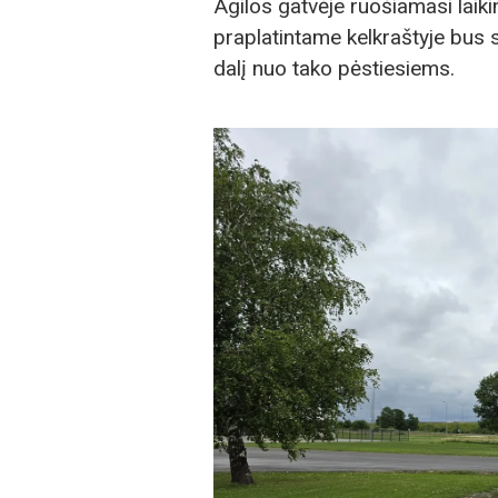
Agilos gatvėje ruošiamasi la
praplatintame kelkraštyje bus s
dalį nuo tako pėstiesiems.