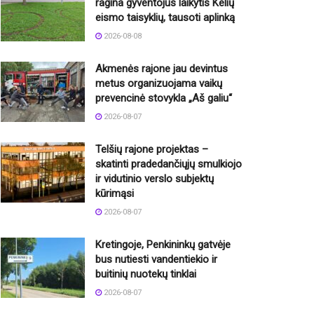
ragina gyventojus laikytis Kelių
eismo taisyklių, tausoti aplinką
2026-08-08
Akmenės rajone jau devintus
metus organizuojama vaikų
prevencinė stovykla „Aš galiu“
2026-08-07
Telšių rajone projektas –
skatinti pradedančiųjų smulkiojo
ir vidutinio verslo subjektų
kūrimąsi
2026-08-07
Kretingoje, Penkininkų gatvėje
bus nutiesti vandentiekio ir
buitinių nuotekų tinklai
2026-08-07