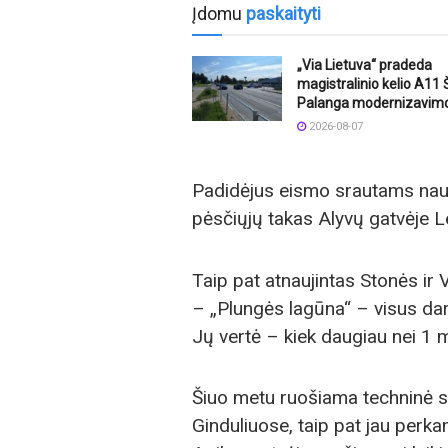
Įdomu
paskaityti
„Via Lietuva“ pradeda
magistralinio kelio A11 Š
Palanga modernizavim
2026-08-07
Padidėjus eismo srautams nauja
pėsčiųjų takas Alyvų gatvėje L
Taip pat atnaujintas Stonės ir
– „Plungės lagūna“ – visus dar
Jų vertė – kiek daugiau nei 1 m
Šiuo metu ruošiama techninė sp
Ginduliuose, taip pat jau perk