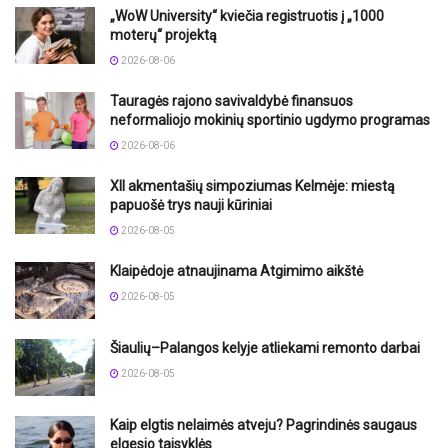
„WoW University“ kviečia registruotis į „1000
moterų“ projektą
2026-08-06
Tauragės rajono savivaldybė finansuos
neformaliojo mokinių sportinio ugdymo programas
2026-08-06
XII akmentašių simpoziumas Kelmėje: miestą
papuošė trys nauji kūriniai
2026-08-05
Klaipėdoje atnaujinama Atgimimo aikštė
2026-08-05
Šiaulių–Palangos kelyje atliekami remonto darbai
2026-08-05
Kaip elgtis nelaimės atveju? Pagrindinės saugaus
elgesio taisyklės