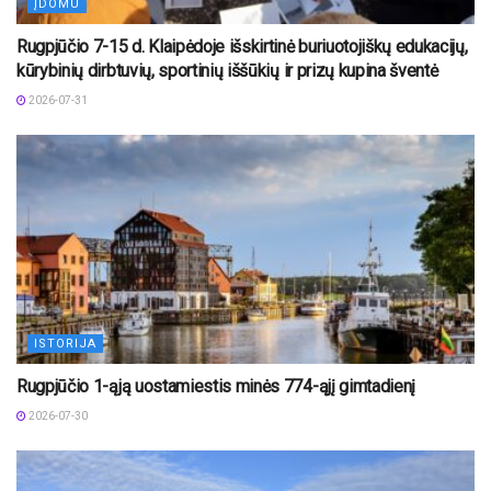
ĮDOMU
Rugpjūčio 7-15 d. Klaipėdoje išskirtinė buriuotojiškų edukacijų,
kūrybinių dirbtuvių, sportinių iššūkių ir prizų kupina šventė
2026-07-31
ISTORIJA
Rugpjūčio 1-ąją uostamiestis minės 774-ąjį gimtadienį
2026-07-30