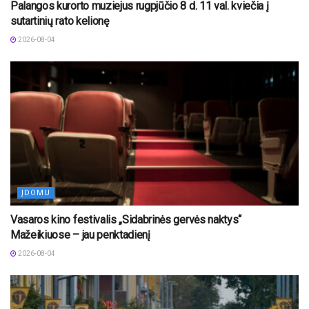
Palangos kurorto muziejus rugpjūčio 8 d. 11 val. kviečia į
sutartinių rato kelionę
2026-08-04
ĮDOMU
Vasaros kino festivalis „Sidabrinės gervės naktys“
Mažeikiuose – jau penktadienį
2026-08-04