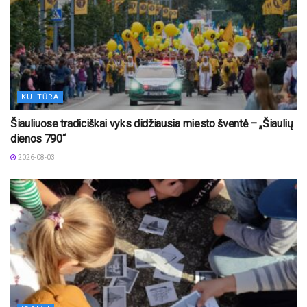
KULTŪRA
Šiauliuose tradiciškai vyks didžiausia miesto šventė – „Šiaulių
dienos 790“
2026-08-03