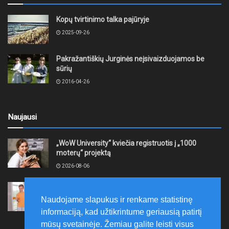
Kopų tvirtinimo talka pajūryje
2025-09-26
Pakražantiškių Jurginės neįsivaizduojamos be
sūrių
2016-04-26
Naujausi
„WoW University“ kviečia registruotis į „1000
moterų“ projektą
2026-08-06
Tauragės rajono savivaldybė finansuos
neformaliojo mokinių sportinio ugdymo programas
Naudojame slapukus ir renkame statistinę
2026-08-06
informaciją, kad užtikrintume geriausią patirtį
mūsų svetainėje. Žemiau galite leisti visus