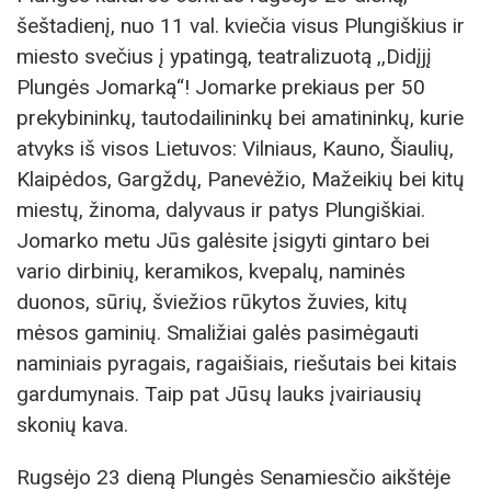
šeštadienį, nuo 11 val. kviečia visus Plungiškius ir
miesto svečius į ypatingą, teatralizuotą ,,Didįjį
Plungės Jomarką“! Jomarke prekiaus per 50
prekybininkų, tautodailininkų bei amatininkų, kurie
atvyks iš visos Lietuvos: Vilniaus, Kauno, Šiaulių,
Klaipėdos, Gargždų, Panevėžio, Mažeikių bei kitų
miestų, žinoma, dalyvaus ir patys Plungiškiai.
Jomarko metu Jūs galėsite įsigyti gintaro bei
vario dirbinių, keramikos, kvepalų, naminės
duonos, sūrių, šviežios rūkytos žuvies, kitų
mėsos gaminių. Smaližiai galės pasimėgauti
naminiais pyragais, ragaišiais, riešutais bei kitais
gardumynais. Taip pat Jūsų lauks įvairiausių
skonių kava.
Rugsėjo 23 dieną Plungės Senamiesčio aikštėje