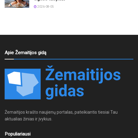
2026-08-05
Apie Žemaitijos gidą
Žemaitijos krašto naujienų portalas, pateikiantis tiesiai Tau
aktualias žinias ir įvykius.
Populiariausi