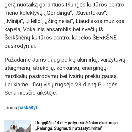
gerą nuotaiką garantuos Plungės kultūros centro
meno kolektyvų ,,Gondinga“, ,,Suvartukas“,
,,Minija“, ,,Hello“, ,,Žirginėliai“, Liaudiškos muzikos
kapela, Vokalinis ansamblis bei svečių iš
Šerkšnėnų kultūros centro, kapelos ŠERKŠNĖ
pasirodymai.
Pažadame Jums daug puikių akimirkų, varžytuvių,
staigmenų, atrakcijų, konkursų, energingų-
muzikalių pasirodymų bei įvairių prekių gausą.
Laukiame Jūsų visų rugsėjo 23 dieną Plungės
Senamiesčio aikštėje.
Įdomu
paskaityti
Rugpjūčio 14 d. – patyriminė šokio ekskursija
„Palanga. Sugriauti ir atstatyti mitai“