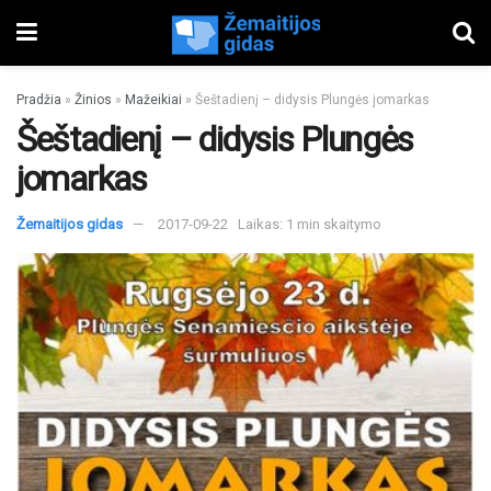
Pradžia
»
Žinios
»
Mažeikiai
»
Šeštadienį – didysis Plungės jomarkas
Šeštadienį – didysis Plungės
jomarkas
Žemaitijos gidas
2017-09-22
Laikas: 1 min skaitymo