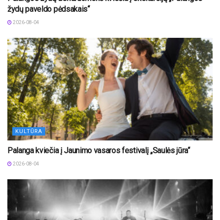
žydų paveldo pėdsakais“
2026-08-04
KULTŪRA
Palanga kviečia į Jaunimo vasaros festivalį „Saulės jūra“
2026-08-04