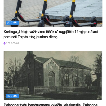
ĮDOMU
Kretinga „Lėtojo važiavimo iššūkiu“ rugpjūčio 12-ąją ruošiasi
paminėti Tarptautinę jaunimo dieną
2026-08-05
ĮDOMU
Palangos žydų bendruomenė kviečia į ekskursiją „Palangos