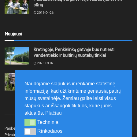
sūrių
2016-04-26
Naujausi
Kretingoje, Penkininkų gatvėje bus nutiesti
vandentiekio ir buitinių nuotekų tinklai
2026-08-07
Rugpjūčio 7–9 dienomis Žemaičių apygardos 3-ioji
rinktinė vykdys karines pratybas
Naudojame slapukus ir renkame statistinę
2026-08-07
informaciją, kad užtikrintume geriausią patirtį
mūsų svetainėje. Žemiau galite leisti visus
slapukus ar išsaugoti tik tuos, kurie jums
aktualūs.
Plačiau
Techniniai
Techniniai
Paskelbk naujieną
Rašyti redakcijai
Reklama
Rinkodaros
Rinkodaros
Privatumo politika
Susisiekite