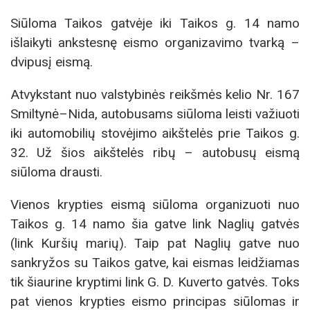
Siūloma Taikos gatvėje iki Taikos g. 14 namo
išlaikyti ankstesnę eismo organizavimo tvarką –
dvipusį eismą.
Atvykstant nuo valstybinės reikšmės kelio Nr. 167
Smiltynė–Nida, autobusams siūloma leisti važiuoti
iki automobilių stovėjimo aikštelės prie Taikos g.
32. Už šios aikštelės ribų – autobusų eismą
siūloma drausti.
Vienos krypties eismą siūloma organizuoti nuo
Taikos g. 14 namo šia gatve link Naglių gatvės
(link Kuršių marių). Taip pat Naglių gatve nuo
sankryžos su Taikos gatve, kai eismas leidžiamas
tik šiaurine kryptimi link G. D. Kuverto gatvės. Toks
pat vienos krypties eismo principas siūlomas ir