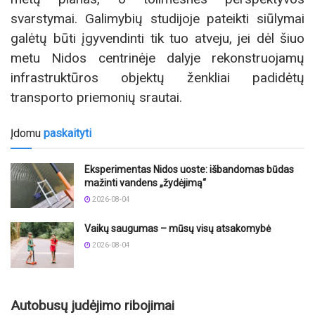
svarstymai. Galimybių studijoje pateikti siūlymai
galėtų būti įgyvendinti tik tuo atveju, jei dėl šiuo
metu Nidos centrinėje dalyje rekonstruojamų
infrastruktūros objektų ženkliai padidėtų
transporto priemonių srautai.
Įdomu
paskaityti
Eksperimentas Nidos uoste: išbandomas būdas
mažinti vandens „žydėjimą“
2026-08-04
Vaikų saugumas – mūsų visų atsakomybė
2026-08-04
Autobusų judėjimo ribojimai