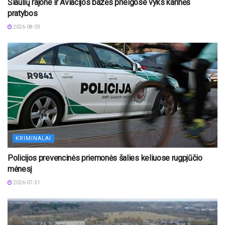
Šiaulių rajone ir Aviacijos bazės prieigose vyks karinės
pratybos
2026-08-03
KRIMINALAI
Policijos prevencinės priemonės šalies keliuose rugpjūčio
mėnesį
2026-07-31