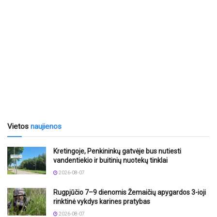
Vietos
naujienos
Kretingoje, Penkininkų gatvėje bus nutiesti
vandentiekio ir buitinių nuotekų tinklai
2026-08-07
Rugpjūčio 7–9 dienomis Žemaičių apygardos 3-ioji
rinktinė vykdys karines pratybas
2026-08-07