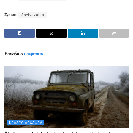
Žymos:
Savivavalda
Panašios
naujienos
KRAŠTO APSAUGA