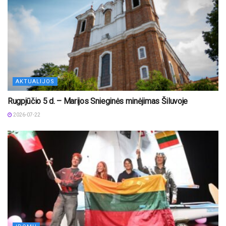
AKTUALIJOS
Rugpjūčio 5 d. – Marijos Snieginės minėjimas Šiluvoje
2026-07-22