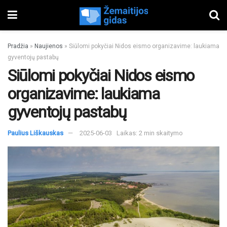
Pradžia
»
Naujienos
»
Siūlomi pokyčiai Nidos eismo organizavime: laukiama
gyventojų pastabų
Siūlomi pokyčiai Nidos eismo
organizavime: laukiama
gyventojų pastabų
Paulius Liškauskas
2025-06-03
Laikas: 2 min skaitymo