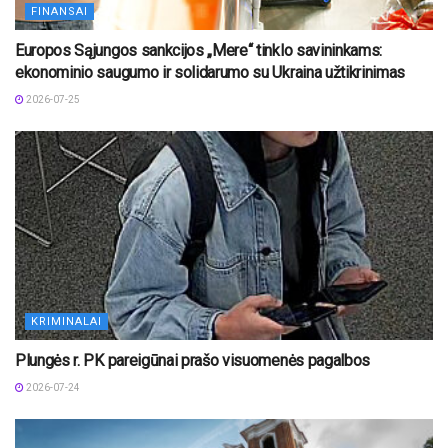
FINANSAI
Europos Sąjungos sankcijos „Mere“ tinklo savininkams:
ekonominio saugumo ir solidarumo su Ukraina užtikrinimas
2026-07-25
KRIMINALAI
Plungės r. PK pareigūnai prašo visuomenės pagalbos
2026-07-24