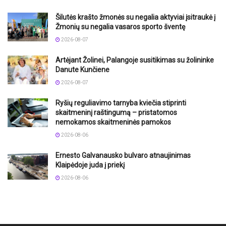
Šilutės krašto žmonės su negalia aktyviai įsitraukė į
Žmonių su negalia vasaros sporto šventę
2026-08-07
Artėjant Žolinei, Palangoje susitikimas su žolininke
Danute Kunčiene
2026-08-07
Ryšių reguliavimo tarnyba kviečia stiprinti
skaitmeninį raštingumą – pristatomos
nemokamos skaitmeninės pamokos
2026-08-06
Ernesto Galvanausko bulvaro atnaujinimas
Klaipėdoje juda į priekį
2026-08-06