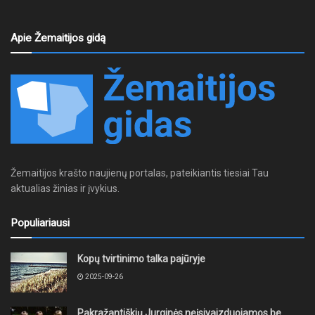
Apie Žemaitijos gidą
Žemaitijos krašto naujienų portalas, pateikiantis tiesiai Tau
aktualias žinias ir įvykius.
Populiariausi
Kopų tvirtinimo talka pajūryje
2025-09-26
Pakražantiškių Jurginės neįsivaizduojamos be