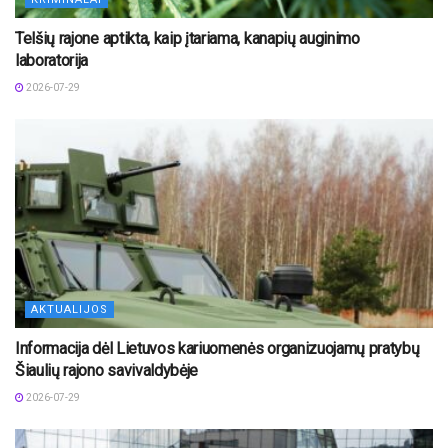
Telšių rajone aptikta, kaip įtariama, kanapių auginimo
laboratorija
2026-07-29
AKTUALIJOS
Informacija dėl Lietuvos kariuomenės organizuojamų pratybų
Šiaulių rajono savivaldybėje
2026-07-29