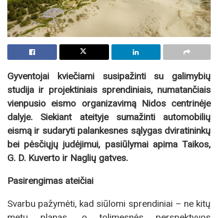
Gyventojai kviečiami susipažinti su galimybių
studija ir projektiniais sprendiniais, numatančiais
vienpusio eismo organizavimą Nidos centrinėje
dalyje. Siekiant ateityje sumažinti automobilių
eismą ir sudaryti palankesnes sąlygas dviratininkų
bei pėsčiųjų judėjimui, pasiūlymai apima Taikos,
G. D. Kuverto ir Naglių gatves.
Pasirengimas ateičiai
Svarbu pažymėti, kad siūlomi sprendiniai – ne kitų
metų planas, o tolimesnės perspektyvos