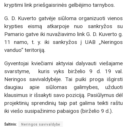
kryptimi link priešgaisrinės gelbėjimo tarnybos.
G. D. Kuverto gatvėje siūloma organizuoti vienos
krypties eismą atkarpoje nuo sankryžos su
Pamario gatve iki nuvažiavimo link G. D. Kuverto g.
11 namo, t. y. iki sankryžos į UAB „Neringos
vanduo“ teritoriją.
Gyventojai kviečiami aktyviai dalyvauti viešajame
svarstyme, kuris vyks birželio 9 d. 19 val.
Neringos savivaldybėje. Tai puiki proga išgirsti
daugiau apie siūlomas galimybes, užduoti
klausimus ir išsakyti savo poziciją. Pasiūlymus dėl
projektinių sprendinių taip pat galima teikti raštu
iki viešo susipažinimo pabaigos (birželio 9 d.).
Šaltinis:
Neringos savivaldybė