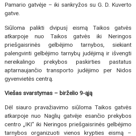
Pamario gatvėje – iki sankryžos su G. D. Kuverto
gatve.
Siūloma palikti dvipusį eismą Taikos gatvės
atkarpoje nuo Taikos gatvės iki Neringos
priešgaisrinės gelbėjimo tarnybos, siekiant
palengvinti gelbėjimo tarnybų judėjimą ir išvengti
nereikalingo prekybos paskirties pastatus
aptarnaujančio transporto judėjimo per Nidos
gyvenvietės centrą.
Viešas svarstymas – birželio 9-ąją
Dėl siauro pravažiavimo siūloma Taikos gatvės
atkarpoje nuo Naglių gatvėje esančio prekybos
centro „IKI“ iki Neringos priešgaisrinės gelbėjimo
tarnybos organizuoti vienos krypties eismą –