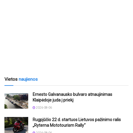
Vietos
naujienos
Ernesto Galvanausko bulvaro atnaujinimas
Klaipėdoje juda į priekį
2026-08-06
Rugpjūčio 22 d. startuos Lietuvos pažinimo ralis
„Ryterna Mototourism Rally“
2026-08-06