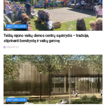
AKTUALIJOS
Telšių rajono vaikų dienos centrų sąskrydis – tradicija,
stiprinanti bendrystę ir vaikų gerovę
2026-07-31
AKTUALIJOS