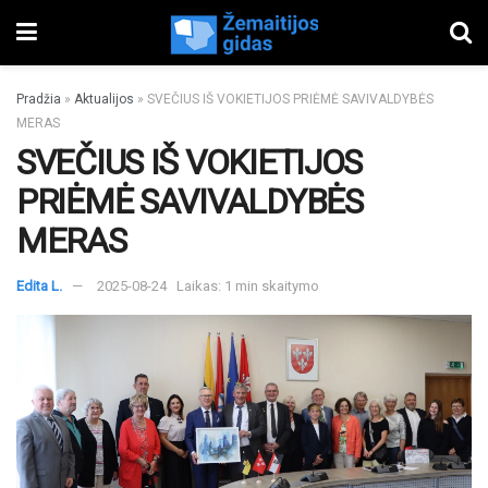
Pradžia
»
Aktualijos
»
SVEČIUS IŠ VOKIETIJOS PRIĖMĖ SAVIVALDYBĖS
MERAS
SVEČIUS IŠ VOKIETIJOS
PRIĖMĖ SAVIVALDYBĖS
MERAS
Edita L.
2025-08-24
Laikas: 1 min skaitymo