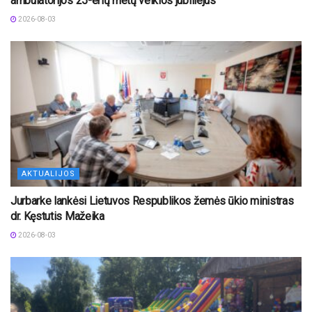
ambulatorijos 25-erių metų veiklos jubiliejus
2026-08-03
AKTUALIJOS
Jurbarke lankėsi Lietuvos Respublikos žemės ūkio ministras
dr. Kęstutis Mažeika
2026-08-03