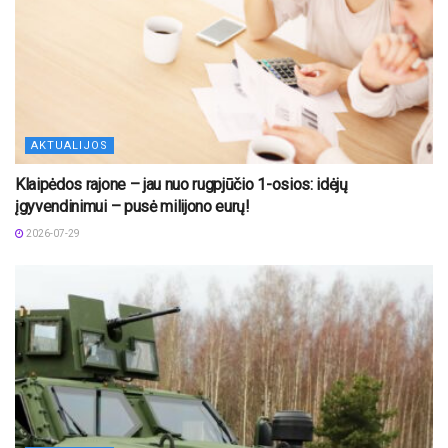
AKTUALIJOS
Klaipėdos rajone – jau nuo rugpjūčio 1-osios: idėjų
įgyvendinimui – pusė milijono eurų!
2026-07-29