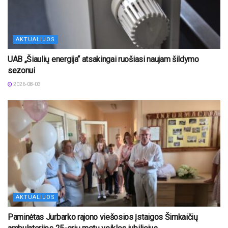
AKTUALIJOS
UAB „Šiaulių energija“ atsakingai ruošiasi naujam šildymo
sezonui
2026-08-03
AKTUALIJOS
Paminėtas Jurbarko rajono viešosios įstaigos Šimkaičių