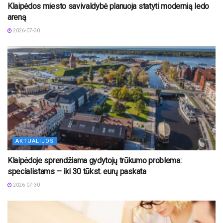
Klaipėdos miesto savivaldybė planuoja statyti modernią ledo
areną
2026-07-30
AKTUALIJOS
Klaipėdoje sprendžiama gydytojų trūkumo problema:
specialistams – iki 30 tūkst. eurų paskata
2026-07-30