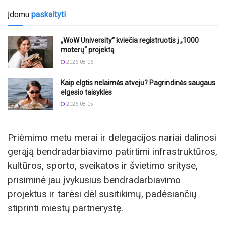
Įdomu
paskaityti
„WoW University“ kviečia registruotis į „1000
moterų“ projektą
2026-08-06
Kaip elgtis nelaimės atveju? Pagrindinės saugaus
elgesio taisyklės
2026-08-05
Priėmimo metu merai ir delegacijos nariai dalinosi
gerąją bendradarbiavimo patirtimi infrastruktūros,
kultūros, sporto, sveikatos ir švietimo srityse,
prisiminė jau įvykusius bendradarbiavimo
projektus ir tarėsi dėl susitikimų, padėsiančių
stiprinti miestų partnerystę.