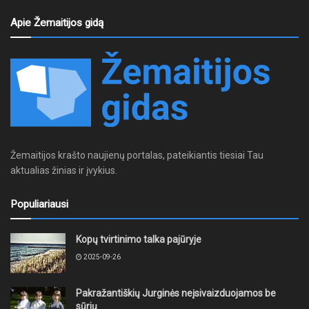
Apie Žemaitijos gidą
Žemaitijos krašto naujienų portalas, pateikiantis tiesiai Tau
aktualias žinias ir įvykius.
Populiariausi
Kopų tvirtinimo talka pajūryje
2025-09-26
Pakražantiškių Jurginės neįsivaizduojamos be
sūrių