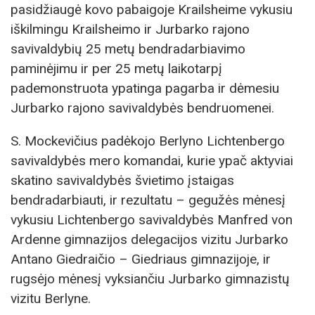
pasidžiaugė kovo pabaigoje Krailsheime vykusiu
iškilmingu Krailsheimo ir Jurbarko rajono
savivaldybių 25 metų bendradarbiavimo
paminėjimu ir per 25 metų laikotarpį
pademonstruota ypatinga pagarba ir dėmesiu
Jurbarko rajono savivaldybės bendruomenei.
S. Mockevičius padėkojo Berlyno Lichtenbergo
savivaldybės mero komandai, kurie ypač aktyviai
skatino savivaldybės švietimo įstaigas
bendradarbiauti, ir rezultatu – gegužės mėnesį
vykusiu Lichtenbergo savivaldybės Manfred von
Ardenne gimnazijos delegacijos vizitu Jurbarko
Antano Giedraičio – Giedriaus gimnazijoje, ir
rugsėjo mėnesį vyksiančiu Jurbarko gimnazistų
vizitu Berlyne.