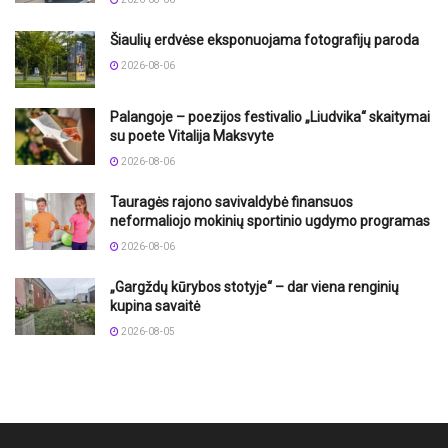
Šiaulių erdvėse eksponuojama fotografijų paroda
2026-08-06
Palangoje – poezijos festivalio „Liudvika“ skaitymai
su poete Vitalija Maksvyte
2026-08-06
Tauragės rajono savivaldybė finansuos
neformaliojo mokinių sportinio ugdymo programas
2026-08-06
„Gargždų kūrybos stotyje“ – dar viena renginių
kupina savaitė
2026-08-05