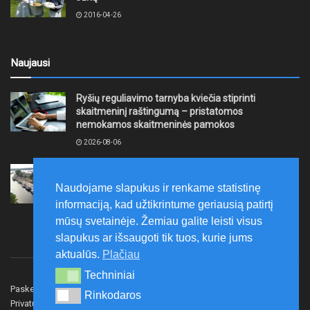
2016-04-26
Naujausi
Ryšių reguliavimo tarnyba kviečia stiprinti
skaitmeninį raštingumą – pristatomos
nemokamos skaitmeninės pamokos
2026-08-06
Ernesto Galvanausko bulvaro atnaujinimas
Klaipėdoje juda į priekį
Naudojame slapukus ir renkame statistinę
2026-08-06
informaciją, kad užtikrintume geriausią patirtį
mūsų svetainėje. Žemiau galite leisti visus
slapukus ar išsaugoti tik tuos, kurie jums
aktualūs.
Plačiau
Techniniai
Techniniai
Paskelbk naujieną
Rašyti redakcijai
Reklama
Rinkodaros
Rinkodaros
Privatumo politika
Susisiekite