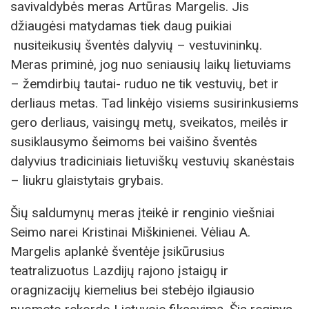
savivaldybės meras Artūras Margelis. Jis
džiaugėsi matydamas tiek daug puikiai
nusiteikusių šventės dalyvių – vestuvininkų.
Meras priminė, jog nuo seniausių laikų lietuviams
– žemdirbių tautai- ruduo ne tik vestuvių, bet ir
derliaus metas. Tad linkėjo visiems susirinkusiems
gero derliaus, vaisingų metų, sveikatos, meilės ir
susiklausymo šeimoms bei vaišino šventės
dalyvius tradiciniais lietuviškų vestuvių skanėstais
– liukru glaistytais grybais.
Šių saldumynų meras įteikė ir renginio viešniai
Seimo narei Kristinai Miškinienei. Vėliau A.
Margelis aplankė šventėje įsikūrusius
teatralizuotus Lazdijų rajono įstaigų ir
oragnizacijų kiemelius bei stebėjo ilgiausio