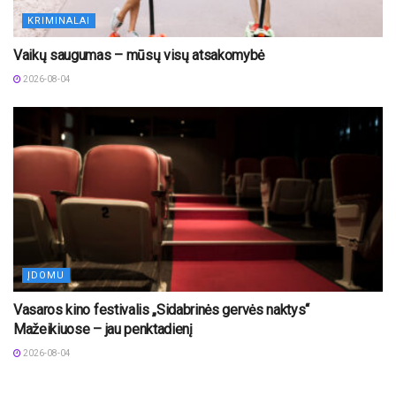
KRIMINALAI
Vaikų saugumas – mūsų visų atsakomybė
2026-08-04
ĮDOMU
Vasaros kino festivalis „Sidabrinės gervės naktys“
Mažeikiuose – jau penktadienį
2026-08-04