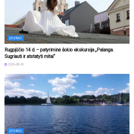
ĮDOMU
Rugpjūčio 14 d. – patyriminė šokio ekskursija „Palanga.
Sugriauti ir atstatyti mitai“
2026-08-05
ĮDOMU