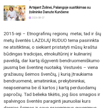
Artėjant Žolinei, Palangoje susitikimas su
žolininke Danute Kunčiene
2026-08-07
2015-ieji – Etnografinių regionų metai, tad ir šių
metų šventės LAZDIJŲ RUDUO tema pasirinkta
ne atsitiktinai, o siekiant pristatyti mūsų kraštui
būdingas tradicijas, etnokultūrinį ir kulinarinį
paveldą, dar kartą išgyventi bendruomeniškumo
jausmą bei šventinę nuotaiką. Vestuvės – viena
gražiausų šeimos švenčių, į kurią įtraukiama
bendruomenė, amatininkai, prekybininkai,
neapseinama be iš kartos į kartą perduodamų
papročių. Tad belieka tikėtis, jog šios smagios ir
spalvingos šventės paraginti jaunuoliai kurs
darnias šeimas ir savo prasmingus gyvenimus