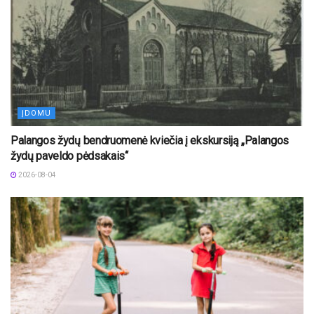
ĮDOMU
Palangos žydų bendruomenė kviečia į ekskursiją „Palangos
žydų paveldo pėdsakais“
2026-08-04