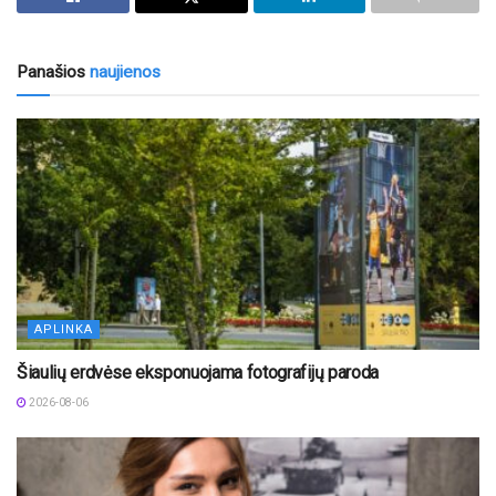
Panašios
naujienos
APLINKA
Šiaulių erdvėse eksponuojama fotografijų paroda
2026-08-06