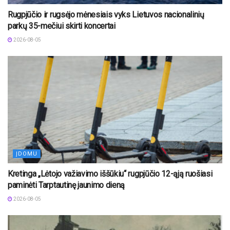
Rugpjūčio ir rugsėjo mėnesiais vyks Lietuvos nacionalinių
parkų 35-mečiui skirti koncertai
2026-08-05
ĮDOMU
Kretinga „Lėtojo važiavimo iššūkiu“ rugpjūčio 12-ąją ruošiasi
paminėti Tarptautinę jaunimo dieną
2026-08-05