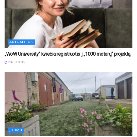
AKTUALIJOS
„WoW University“ kviečia registruotis į „1000 moterų“ projektą
2026-08-06
ĮDOMU