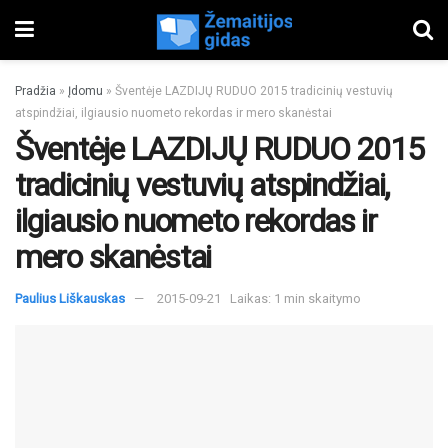
Pradžia
»
Įdomu
»
Šventėje LAZDIJŲ RUDUO 2015 tradicinių vestuvių
atspindžiai, ilgiausio nuometo rekordas ir mero skanėstai
Šventėje LAZDIJŲ RUDUO 2015
tradicinių vestuvių atspindžiai,
ilgiausio nuometo rekordas ir
mero skanėstai
Paulius Liškauskas
2015-09-21
Laikas: 1 min skaitymo