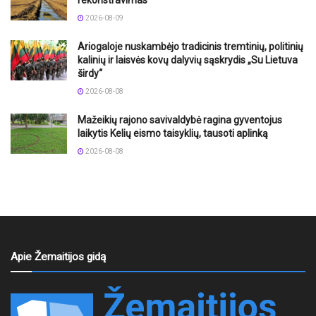
2026-08-09
Ariogaloje nuskambėjo tradicinis tremtinių, politinių
kalinių ir laisvės kovų dalyvių sąskrydis „Su Lietuva
širdy“
2026-08-08
Mažeikių rajono savivaldybė ragina gyventojus
laikytis Kelių eismo taisyklių, tausoti aplinką
2026-08-08
Apie Žemaitijos gidą