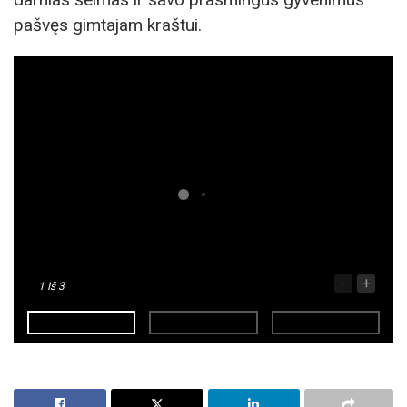
pašvęs gimtajam kraštui.
-
+
1
Iš 3