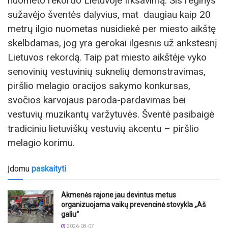
nuometo rekordo Lietuvoje fiksavimą. Šis reginys
sužavėjo šventės dalyvius, mat daugiau kaip 20
metrų ilgio nuometas nusidiekė per miesto aikštę
skelbdamas, jog yra gerokai ilgesnis už ankstesnį
Lietuvos rekordą. Taip pat miesto aikštėje vyko
senovinių vestuvinių suknelių demonstravimas,
piršlio melagio oracijos sakymo konkursas,
svočios karvojaus paroda-pardavimas bei
vestuvių muzikantų varžytuvės. Šventė pasibaigė
tradiciniu lietuviškų vestuvių akcentu – piršlio
melagio korimu.
Įdomu
paskaityti
Akmenės rajone jau devintus metus
organizuojama vaikų prevencinė stovykla „Aš
galiu“
2026-08-07