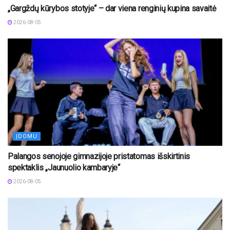
„Gargždų kūrybos stotyje“ – dar viena renginių kupina savaitė
2026-08-05
ĮDOMU
Palangos senojoje gimnazijoje pristatomas išskirtinis
spektaklis „Jaunuolio kambaryje“
2026-08-05