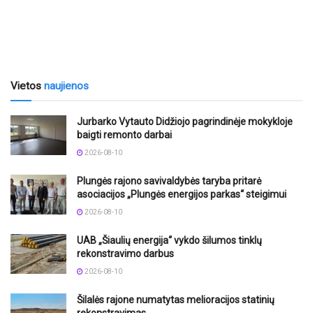
Vietos
naujienos
Jurbarko Vytauto Didžiojo pagrindinėje mokykloje
baigti remonto darbai
2026-08-10
Plungės rajono savivaldybės taryba pritarė
asociacijos „Plungės energijos parkas“ steigimui
2026-08-10
UAB „Šiaulių energija“ vykdo šilumos tinklų
rekonstravimo darbus
2026-08-10
Šilalės rajone numatytas melioracijos statinių
rekonstravimas