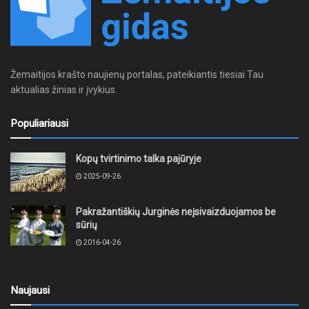
Žemaitijos krašto naujienų portalas, pateikiantis tiesiai Tau
aktualias žinias ir įvykius.
Populiariausi
Kopų tvirtinimo talka pajūryje
2025-09-26
Pakražantiškių Jurginės neįsivaizduojamos be
sūrių
2016-04-26
Naujausi