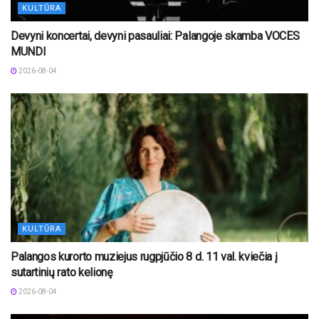
KULTŪRA
Devyni koncertai, devyni pasauliai: Palangoje skamba VOCES
MUNDI
2026-08-04
KULTŪRA
Palangos kurorto muziejus rugpjūčio 8 d. 11 val. kviečia į
sutartinių rato kelionę
2026-08-04