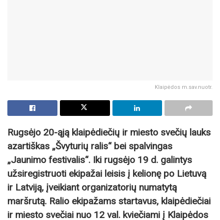
Klaipėdos m.sav.nuotr.
Rugsėjo 20-ąją klaipėdiečių ir miesto svečių lauks
azartiškas „Švyturių ralis“ bei spalvingas
„Jaunimo festivalis“. Iki rugsėjo 19 d. galintys
užsiregistruoti ekipažai leisis į kelionę po Lietuvą
ir Latviją, įveikiant organizatorių numatytą
maršrutą. Ralio ekipažams startavus, klaipėdiečiai
ir miesto svečiai nuo 12 val. kviečiami į Klaipėdos