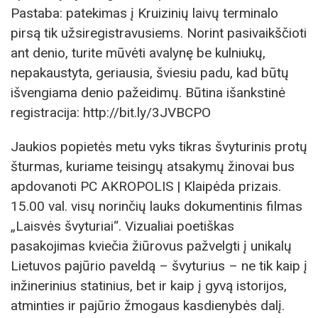
Pastaba: patekimas į Kruizinių laivų terminalo
pirsą tik užsiregistravusiems. Norint pasivaikščioti
ant denio, turite mūvėti avalynę be kulniukų,
nepakaustyta, geriausia, šviesiu padu, kad būtų
išvengiama denio pažeidimų. Būtina išankstinė
registracija: http://bit.ly/3JVBCPO
Jaukios popietės metu vyks tikras švyturinis protų
šturmas, kuriame teisingų atsakymų žinovai bus
apdovanoti PC AKROPOLIS | Klaipėda prizais.
15.00 val. visų norinčių lauks dokumentinis filmas
„Laisvės švyturiai“. Vizualiai poetiškas
pasakojimas kviečia žiūrovus pažvelgti į unikalų
Lietuvos pajūrio paveldą – švyturius – ne tik kaip į
inžinerinius statinius, bet ir kaip į gyvą istorijos,
atminties ir pajūrio žmogaus kasdienybės dalį.