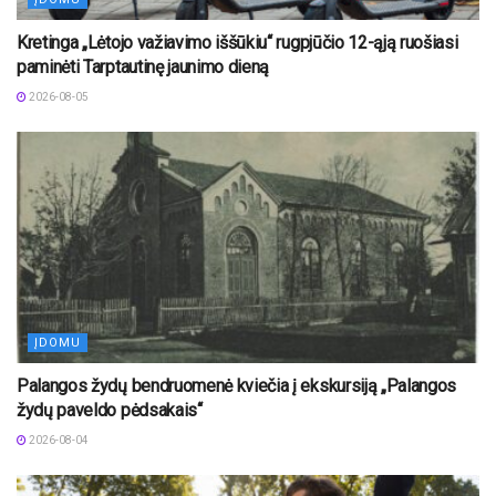
Kretinga „Lėtojo važiavimo iššūkiu“ rugpjūčio 12-ąją ruošiasi
paminėti Tarptautinę jaunimo dieną
2026-08-05
ĮDOMU
Palangos žydų bendruomenė kviečia į ekskursiją „Palangos
žydų paveldo pėdsakais“
2026-08-04