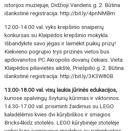
istorijos muziejuje, Didžioji Vandens g. 2. Būtina
išankstinė registracija: http://bit.ly/4pnNMBm
12.00-14.00 val. vyks krepšinio snaiperių
konkursas su Klaipėdos krepšinio mokykla.
Išbandykite savo jėgas ir laimėkit puikių prizų!
Kiekvieno pogrupio trys prizinės vietos bus
apdovanotos PC Akropolis dovanų čekiais. Vieta:
Klaipėdos piliavietės aikštė, Priešpilio g. 2. Būtina
išankstinė registracija: http://bit.ly/3K3W80B
13.00-18.00 val. visų laukia jūrinės edukacijos,
kuriose spalvingų švyturių kūrimas ir viktorinos.
14.30-17.00 val. prisiminti žaidimus su LEGO
kaladėlėmis kvies dvi kūrybiškos ir smagios
Bricks4kidz stotelės. LEGO kūrybinėje stotelėje
vaikai kurs įvairiausius modelius su patentuotais