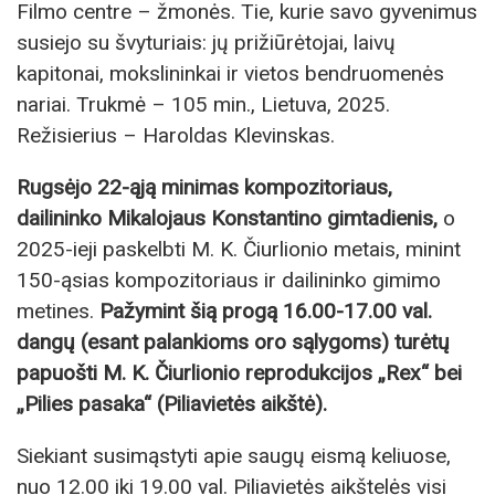
Filmo centre – žmonės. Tie, kurie savo gyvenimus
susiejo su švyturiais: jų prižiūrėtojai, laivų
kapitonai, mokslininkai ir vietos bendruomenės
nariai. Trukmė – 105 min., Lietuva, 2025.
Režisierius – Haroldas Klevinskas.
Rugsėjo 22-ąją minimas kompozitoriaus,
dailininko Mikalojaus Konstantino gimtadienis,
o
2025-ieji paskelbti M. K. Čiurlionio metais, minint
150-ąsias kompozitoriaus ir dailininko gimimo
metines.
Pažymint šią progą 16.00-17.00 val.
dangų (esant palankioms oro sąlygoms) turėtų
papuošti M. K. Čiurlionio reprodukcijos „Rex“ bei
„Pilies pasaka“ (Piliavietės aikštė).
Siekiant susimąstyti apie saugų eismą keliuose,
nuo 12.00 iki 19.00 val. Piliavietės aikštelės visi