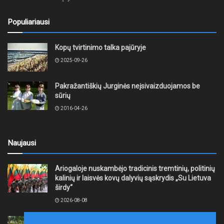
Populiariausi
Kopų tvirtinimo talka pajūryje
2025-09-26
Pakražantiškių Jurginės neįsivaizduojamos be
sūrių
2016-04-26
Naujausi
Ariogaloje nuskambėjo tradicinis tremtinių, politinių
kalinių ir laisvės kovų dalyvių sąskrydis „Su Lietuva
širdy“
2026-08-08
Mažeikių rajono savivaldybė ragina gyventojus