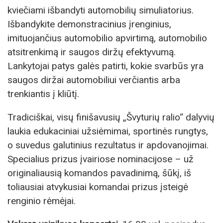
kviečiami išbandyti automobilių simuliatorius.
Išbandykite demonstracinius įrenginius,
imituojančius automobilio apvirtimą, automobilio
atsitrenkimą ir saugos diržų efektyvumą.
Lankytojai patys galės patirti, kokie svarbūs yra
saugos diržai automobiliui verčiantis arba
trenkiantis į kliūtį.
Tradiciškai, visų finišavusių „Švyturių ralio“ dalyvių
laukia edukaciniai užsiėmimai, sportinės rungtys,
o suvedus galutinius rezultatus ir apdovanojimai.
Specialius prizus įvairiose nominacijose – už
originaliausią komandos pavadinimą, šūkį, iš
toliausiai atvykusiai komandai prizus įsteigė
renginio rėmėjai.