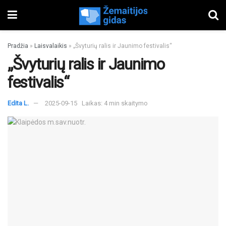
Pradžia
»
Laisvalaikis
»
„Švyturių ralis ir Jaunimo festivalis“
„Švyturių ralis ir Jaunimo
festivalis“
Edita L.
2025-09-15
Laikas: 4 min skaitymo