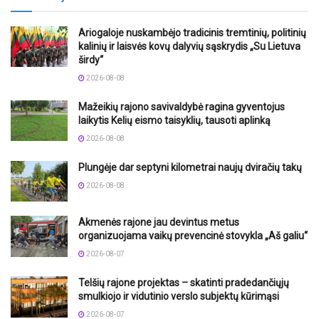
Ariogaloje nuskambėjo tradicinis tremtinių, politinių
kalinių ir laisvės kovų dalyvių sąskrydis „Su Lietuva
širdy“
2026-08-08
Mažeikių rajono savivaldybė ragina gyventojus
laikytis Kelių eismo taisyklių, tausoti aplinką
2026-08-08
Plungėje dar septyni kilometrai naujų dviračių takų
2026-08-08
Akmenės rajone jau devintus metus
organizuojama vaikų prevencinė stovykla „Aš galiu“
2026-08-07
Telšių rajone projektas – skatinti pradedančiųjų
smulkiojo ir vidutinio verslo subjektų kūrimąsi
2026-08-07