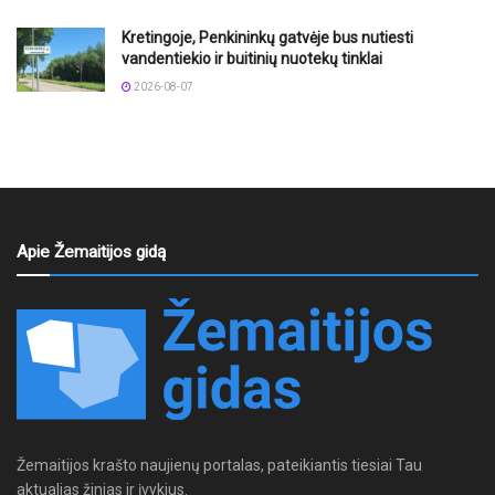
Kretingoje, Penkininkų gatvėje bus nutiesti
vandentiekio ir buitinių nuotekų tinklai
2026-08-07
Apie Žemaitijos gidą
Žemaitijos krašto naujienų portalas, pateikiantis tiesiai Tau
aktualias žinias ir įvykius.