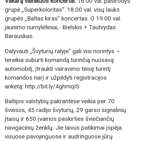
Vakarą vainikuos koncertai.
16.00 val. pasirodys
grupė „Superkoloritas“. 18.00 val. visų lauks
grupės „Baltas kiras“ koncertas. O 19.00 val.
jaunimo numylėtiniai,- Bielskis + Tautvydas
Barauskas.
Dalyvauti „Švyturių ralyje“ gali visi norintys –
tereikia suburti komandą turinčią nuosavą
automobilį, įtraukti vairavimo teisę turintį
komandos narį ir užpildyti registracijos
anketą: http://bit.ly/4ghmqIS
Baltijos valstybių pakrantėse veikia per 70
šviesos, 45 radijo švyturių, 29 garso signalinių
įtaisų ir 650 įvairios paskirties šviečiančių
navigacinių ženklų. Jie laivus patikimai įspėja
visuose pavojinguose ir audringuose jūrų