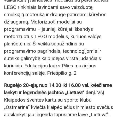
LEGO rinkiniais lavindami savo vaizduotę,
smulkiąją motoriką ir drauge patirdami kūrybos
džiaugsmą. Motorizuoti modeliai su
programavimu – jaunieji kūrėjai išbandys
motorizuotus LEGO modelius, kuriuos valdys
planšetėmis. Ši veikla supažindins su
programavimo pagrindais, technologijomis ir
suteiks galimybę kaip idėjos virsta judančiais
kūriniais. Edukacijos lauks Pilies muziejaus
konferencijų salėje, Priešpilio g. 2.
Rugsėjo 20-ąją, nuo 14.00 iki 16.00 val. kviečiame
lankyti ir legendinės jachtos „Lietuva“ denį.
VšĮ
Klaipėdos šventės kartu su sporto klubu
„Ostmarina” kviečia klaipėdiečius ir miesto svečius
apsilankyti jau legenda tapusiame laive „Lietuva”.