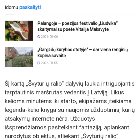
Įdomu
paskaityti
Palangoje – poezijos festivalio „Liudvika“
skaitymai su poete Vitalija Maksvyte
2026-08-06
„Gargždų kūrybos stotyje“ – dar viena renginių
kupina savaitė
2026-08-05
Šį kartą „Švyturių ralio“ dalyvių laukia intriguojantis
tarptautinis maršrutas vedantis į Latviją. Likus
kelioms minutėms iki starto, ekipažams įteikiama
legenda-kelio knyga su naujomis užduotimis, kurių
atsakymų internete nėra. Užduotys
išsprendžiamos pasitelkiant fantaziją, aplankant
nurodytus objektus, atliekant „Švyturių ralio“