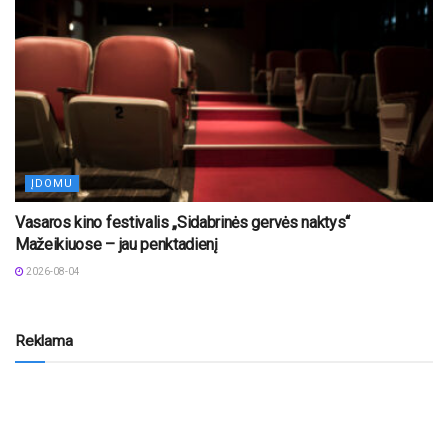
ĮDOMU
Vasaros kino festivalis „Sidabrinės gervės naktys“
Mažeikiuose – jau penktadienį
2026-08-04
Reklama