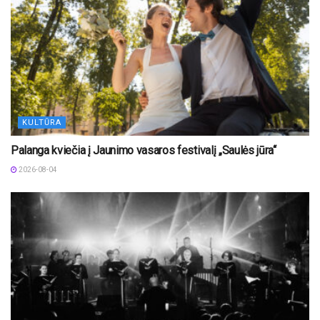
KULTŪRA
Palanga kviečia į Jaunimo vasaros festivalį „Saulės jūra“
2026-08-04