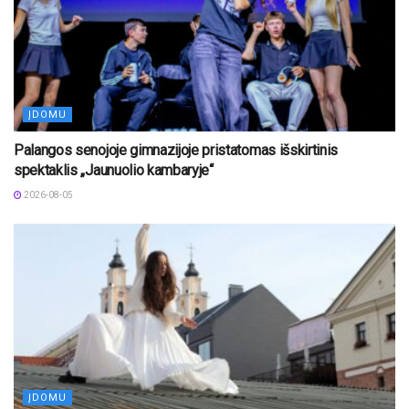
ĮDOMU
Palangos senojoje gimnazijoje pristatomas išskirtinis
spektaklis „Jaunuolio kambaryje“
2026-08-05
ĮDOMU