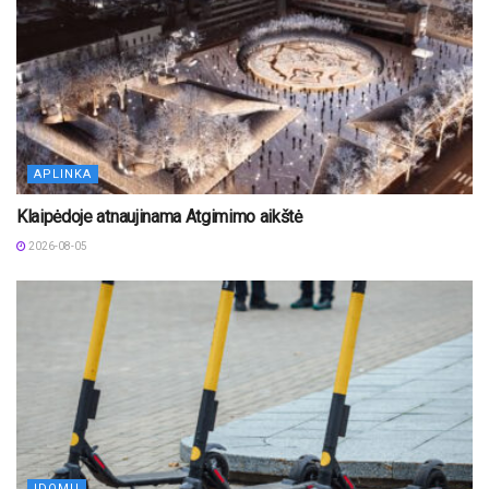
APLINKA
Klaipėdoje atnaujinama Atgimimo aikštė
2026-08-05
ĮDOMU