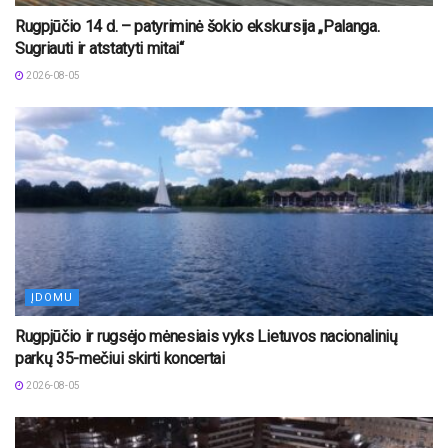
Rugpjūčio 14 d. – patyriminė šokio ekskursija „Palanga.
Sugriauti ir atstatyti mitai“
2026-08-05
ĮDOMU
Rugpjūčio ir rugsėjo mėnesiais vyks Lietuvos nacionalinių
parkų 35-mečiui skirti koncertai
2026-08-05