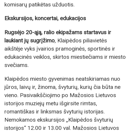
komisarų patikėtas užduotis.
Ekskursijos, koncertai, edukacijos
Rugsėjo 20-ąją, ralio ekipažams startavus ir
laukiant jų sugrįžimo
, Klaipėdos piliavietės
aikštėje vyks įvairios pramoginės, sportinės ir
edukacinės veiklos, skirtos miestiečiams ir miesto
svečiams.
Klaipėdos miesto gyvenimas neatskiriamas nuo
jūros, laivų ir, žinoma, švyturių, kurių čia būta ne
vieno. Pasivaikščiojimo po Mažosios Lietuvos
istorijos muziejų metu išgirsite rimtas,
romantiškas ir linksmas švyturių istorijas.
Nemokamos ekskursijos „Klaipėdos švyturių
istorijos“ 12.00 ir 13.00 val. Mažosios Lietuvos