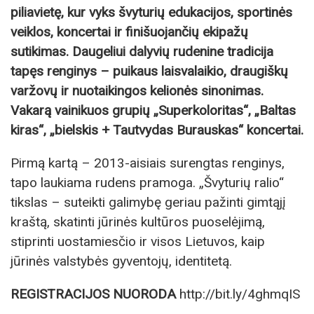
piliavietę, kur vyks švyturių edukacijos, sportinės
veiklos, koncertai ir finišuojančių ekipažų
sutikimas. Daugeliui dalyvių rudenine tradicija
tapęs renginys – puikaus laisvalaikio, draugiškų
varžovų ir nuotaikingos kelionės sinonimas.
Vakarą vainikuos grupių „Superkoloritas“, „Baltas
kiras“, „bielskis + Tautvydas Burauskas“ koncertai.
Pirmą kartą – 2013-aisiais surengtas renginys,
tapo laukiama rudens pramoga. „Švyturių ralio“
tikslas – suteikti galimybę geriau pažinti gimtąjį
kraštą, skatinti jūrinės kultūros puoselėjimą,
stiprinti uostamiesčio ir visos Lietuvos, kaip
jūrinės valstybės gyventojų, identitetą.
REGISTRACIJOS NUORODA
http://bit.ly/4ghmqIS