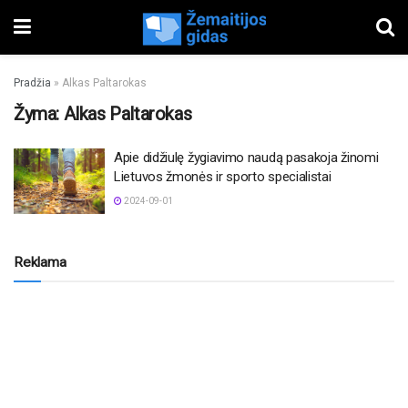
Pradžia
»
Alkas Paltarokas
Žyma:
Alkas Paltarokas
Apie didžiulę žygiavimo naudą pasakoja žinomi
Lietuvos žmonės ir sporto specialistai
2024-09-01
Reklama