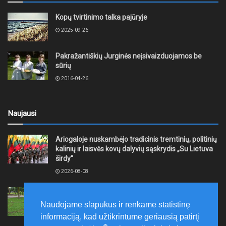
Kopų tvirtinimo talka pajūryje
2025-09-26
Pakražantiškių Jurginės neįsivaizduojamos be
sūrių
2016-04-26
Naujausi
Ariogaloje nuskambėjo tradicinis tremtinių, politinių
kalinių ir laisvės kovų dalyvių sąskrydis „Su Lietuva
širdy“
2026-08-08
Mažeikių rajono savivaldybė ragina gyventojus
laikytis Kelių eismo taisyklių, tausoti aplinką
Naudojame slapukus ir renkame statistinę
2026-08-08
informaciją, kad užtikrintume geriausią patirtį