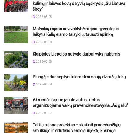
kalinių ir laisvės kovų dalyvių sąskrydis „Su Lietuva
širdy“
2026-08-08
Mažeikių rajono savivaldybė ragina gyventojus
laikytis Kelių eismo taisyklių, tausoti aplinką
2026-08-08
Klaipėdos Liepojos gatvėje darbai vyks naktimis
2026-08-08
Plungėje dar septyni kilometrai naujų dviračių takų
2026-08-08
Akmenės rajone jau devintus metus
organizuojama vaikų prevencinė stovykla „Aš galiu“
2026-08-07
Telšių rajone projektas – skatinti pradedančiųjų
smulkiojo ir vidutinio verslo subjektų kūrimąsi