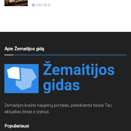
2026-08-07
Apie Žemaitijos gidą
Žemaitijos krašto naujienų portalas, pateikiantis tiesiai Tau
aktualias žinias ir įvykius.
Populiariausi