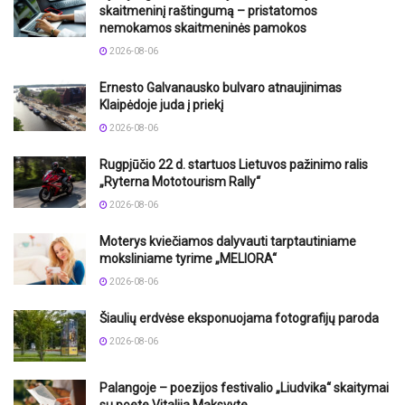
skaitmeninį raštingumą – pristatomos
nemokamos skaitmeninės pamokos
2026-08-06
Ernesto Galvanausko bulvaro atnaujinimas
Klaipėdoje juda į priekį
2026-08-06
Rugpjūčio 22 d. startuos Lietuvos pažinimo ralis
„Ryterna Mototourism Rally“
2026-08-06
Moterys kviečiamos dalyvauti tarptautiniame
moksliniame tyrime „MELIORA“
2026-08-06
Šiaulių erdvėse eksponuojama fotografijų paroda
2026-08-06
Palangoje – poezijos festivalio „Liudvika“ skaitymai
su poete Vitalija Maksvyte