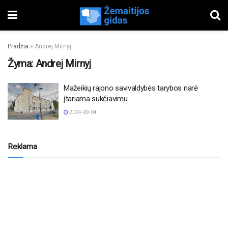
Pradžia
»
Andrej Mirnyj
Žyma:
Andrej Mirnyj
Mažeikių rajono savivaldybės tarybos narė
įtariama sukčiavimu
2024-09-04
Reklama