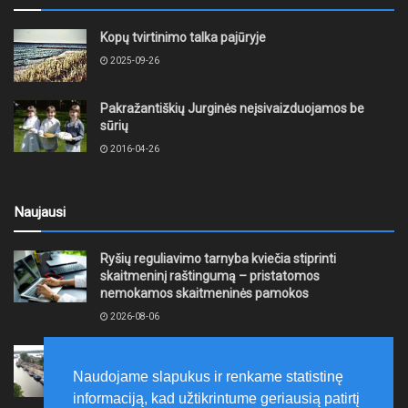
Kopų tvirtinimo talka pajūryje
2025-09-26
Pakražantiškių Jurginės neįsivaizduojamos be
sūrių
2016-04-26
Naujausi
Ryšių reguliavimo tarnyba kviečia stiprinti
skaitmeninį raštingumą – pristatomos
nemokamos skaitmeninės pamokos
2026-08-06
Ernesto Galvanausko bulvaro atnaujinimas
Klaipėdoje juda į priekį
Naudojame slapukus ir renkame statistinę
2026-08-06
informaciją, kad užtikrintume geriausią patirtį