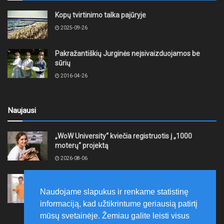
Kopų tvirtinimo talka pajūryje
2025-09-26
Pakražantiškių Jurginės neįsivaizduojamos be
sūrių
2016-04-26
Naujausi
„WoW University“ kviečia registruotis į „1000
moterų“ projektą
2026-08-06
Tauragės rajono savivaldybė finansuos
neformaliojo mokinių sportinio ugdymo programas
Naudojame slapukus ir renkame statistinę
2026-08-06
informaciją, kad užtikrintume geriausią patirtį
mūsų svetainėje. Žemiau galite leisti visus