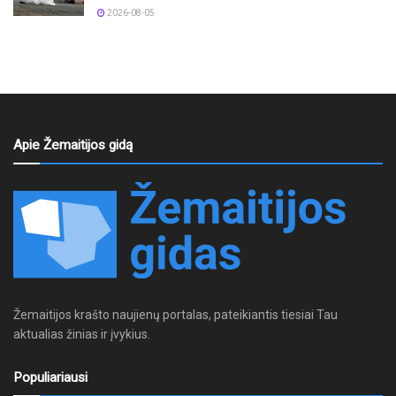
2026-08-05
Apie Žemaitijos gidą
Žemaitijos krašto naujienų portalas, pateikiantis tiesiai Tau
aktualias žinias ir įvykius.
Populiariausi