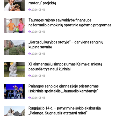
moterų“ projektą
2026-08-06
Tauragės rajono savivaldybė finansuos
neformaliojo mokinių sportinio ugdymo programas
2026-08-06
„Gargždų kūrybos stotyje“ – dar viena renginių
kupina savaitė
2026-08-05
XII akmentašių simpoziumas Kelmėje: miestą
papuošė trys nauji kūriniai
2026-08-05
Palangos senojoje gimnazijoje pristatomas
išskirtinis spektaklis „Jaunuolio kambaryje“
2026-08-05
Rugpjūčio 14 d. – patyriminė šokio ekskursija
„Palanga. Sugriauti ir atstatyti mitai“