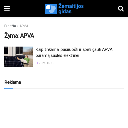
Pradžia
»
APVA
Žyma:
APVA
Kaip tinkamai pasiruošti ir spėti gauti APVA
paramą saulės elektrinei
2024-10-30
Reklama