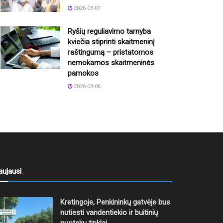
2026-08-07
Ryšių reguliavimo tarnyba
kviečia stiprinti skaitmeninį
raštingumą – pristatomos
nemokamos skaitmeninės
pamokos
2026-08-06
aujausi
Kretingoje, Penkininkų gatvėje bus
nutiesti vandentiekio ir buitinių