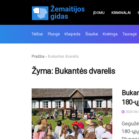
ĮDOMU
KRIMINALAI
Telšiai
Plungė
Klaipėda
Šiauliai
Kretinga
Tauragė
Pradžia
»
Bukantės dvarelis
Žyma:
Bukantės dvarelis
Bukan
180-ų
2025-06-
Gegužės
180-ųjų