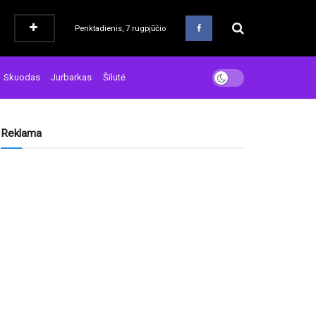
Penktadienis, 7 rugpjūčio
Skuodas
Jurbarkas
Šilutė
Reklama