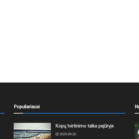
Populiariausi
N
Kopų tvirtinimo talka pajūryje
2025-09-26