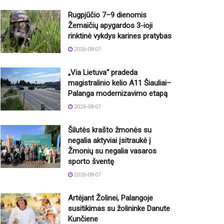
Rugpjūčio 7–9 dienomis
Žemaičių apygardos 3-ioji
rinktinė vykdys karines pratybas
2026-08-07
„Via Lietuva“ pradeda
magistralinio kelio A11 Šiauliai–
Palanga modernizavimo etapą
2026-08-07
Šilutės krašto žmonės su
negalia aktyviai įsitraukė į
Žmonių su negalia vasaros
sporto šventę
2026-08-07
Artėjant Žolinei, Palangoje
susitikimas su žolininke Danute
Kunčiene