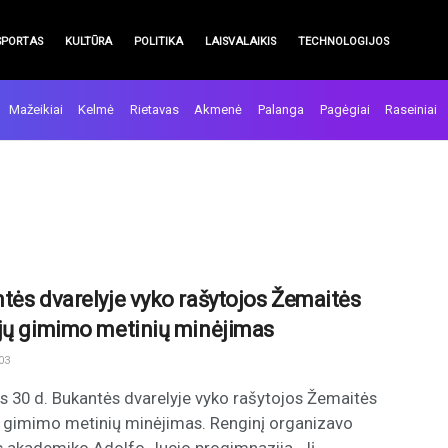
SPORTAS
KULTŪRA
POLITIKA
LAISVALAIKIS
TECHNOLOGIJOS
Mažeikiai
Kelmė
Rietavas
Akmenė
Palanga
Pagėgiai
Raseiniai
tės dvarelyje vyko rašytojos Žemaitės
jų gimimo metinių minėjimas
03
 30 d. Bukantės dvarelyje vyko rašytojos Žemaitės
 gimimo metinių minėjimas. Renginį organizavo