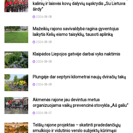
kalinių ir laisvės kovų dalyvių sąskrydis „Su Lietuva
širdy“
2026-08-08
Mažeikių rajono savivaldybė ragina gyventojus
laikytis Kelių eismo taisyklių, tausoti aplinką
2026-08-08
Klaipėdos Liepojos gatvėje darbai vyks naktimis
2026-08-08
Plungėje dar septyni kilometrai naujų dviračių takų
2026-08-08
Akmenės rajone jau devintus metus
organizuojama vaikų prevencinė stovykla „Aš galiu“
2026-08-07
Telšių rajone projektas – skatinti pradedančiųjų
smulkiojo ir vidutinio verslo subjektų kūrimąsi