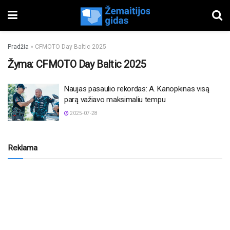
Pradžia
»
CFMOTO Day Baltic 2025
Žyma:
CFMOTO Day Baltic 2025
Naujas pasaulio rekordas: A. Kanopkinas visą
parą važiavo maksimaliu tempu
2025-07-28
Reklama