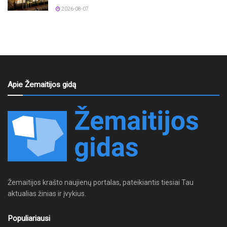
2026-08-07
Apie Žemaitijos gidą
Žemaitijos krašto naujienų portalas, pateikiantis tiesiai Tau
aktualias žinias ir įvykius.
Populiariausi