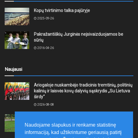
Kopų tvirtinimo talka pajūryje
2025-09-26
Pakražantiškių Jurginės neįsivaizduojamos be
sūrių
2016-04-26
Naujausi
Ariogaloje nuskambėjo tradicinis tremtinių, politinių
kalinių ir laisvės kovų dalyvių sąskrydis „Su Lietuva
širdy“
2026-08-08
Mažeikių rajono savivaldybė ragina gyventojus
laikytis Kelių eismo taisyklių, tausoti aplinką
Naudojame slapukus ir renkame statistinę
2026-08-08
informaciją, kad užtikrintume geriausią patirtį