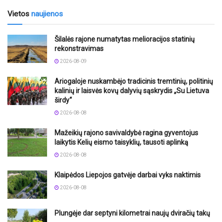
Vietos
naujienos
Šilalės rajone numatytas melioracijos statinių
rekonstravimas
2026-08-09
Ariogaloje nuskambėjo tradicinis tremtinių, politinių
kalinių ir laisvės kovų dalyvių sąskrydis „Su Lietuva
širdy“
2026-08-08
Mažeikių rajono savivaldybė ragina gyventojus
laikytis Kelių eismo taisyklių, tausoti aplinką
2026-08-08
Klaipėdos Liepojos gatvėje darbai vyks naktimis
2026-08-08
Plungėje dar septyni kilometrai naujų dviračių takų