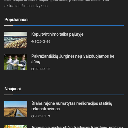
aktualias žinias ir įvykius.
Populiariausi
Kopų tvirtinimo talka pajūryje
2025-09-26
Pakražantiškių Jurginės neįsivaizduojamos be
sūrių
2016-04-26
Naujausi
Šilalės rajone numatytas melioracijos statinių
rekonstravimas
2026-08-09
Ariogaloje nuskambėjo tradicinis tremtinių, politinių