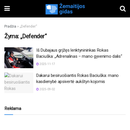
Pradžia
»
„Defender“
Žyma:
„Defender“
Iš Dubajaus grįžęs lenktynininkas Rokas
Baciuška: „Adrenalinas – mano gyvenimo dalis“
2025-11-17
Dakarui besiruošiantis Rokas Baciuška: mano
kasdienybė apsivertė aukštyn kojomis
2025-09-02
Reklama