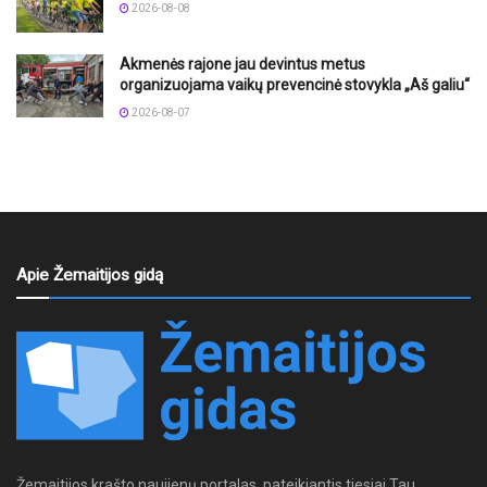
2026-08-08
Akmenės rajone jau devintus metus
organizuojama vaikų prevencinė stovykla „Aš galiu“
2026-08-07
Apie Žemaitijos gidą
Žemaitijos krašto naujienų portalas, pateikiantis tiesiai Tau