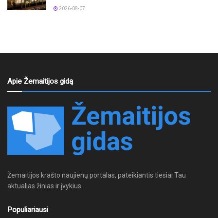
2026-08-07
Apie Žemaitijos gidą
Žemaitijos krašto naujienų portalas, pateikiantis tiesiai Tau
aktualias žinias ir įvykius.
Populiariausi