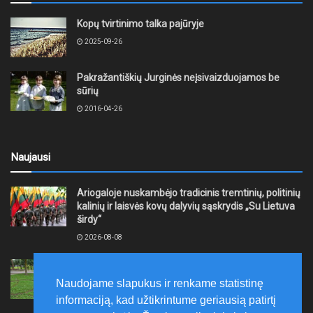
Kopų tvirtinimo talka pajūryje
2025-09-26
Pakražantiškių Jurginės neįsivaizduojamos be
sūrių
2016-04-26
Naujausi
Ariogaloje nuskambėjo tradicinis tremtinių, politinių
kalinių ir laisvės kovų dalyvių sąskrydis „Su Lietuva
širdy“
2026-08-08
Mažeikių rajono savivaldybė ragina gyventojus
laikytis Kelių eismo taisyklių, tausoti aplinką
Naudojame slapukus ir renkame statistinę
2026-08-08
informaciją, kad užtikrintume geriausią patirtį