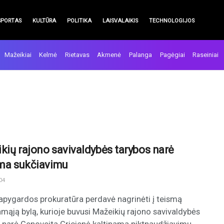
SPORTAS
KULTŪRA
POLITIKA
LAISVALAIKIS
TECHNOLOGIJOS
Mažeikiai
Kelmė
Rietavas
Akmenė
Palanga
Pagėgiai
Raseiniai
kių rajono savivaldybės tarybos narė
ama sukčiavimu
04
 apygardos prokuratūra perdavė nagrinėti į teismą
mąją bylą, kurioje buvusi Mažeikių rajono savivaldybės