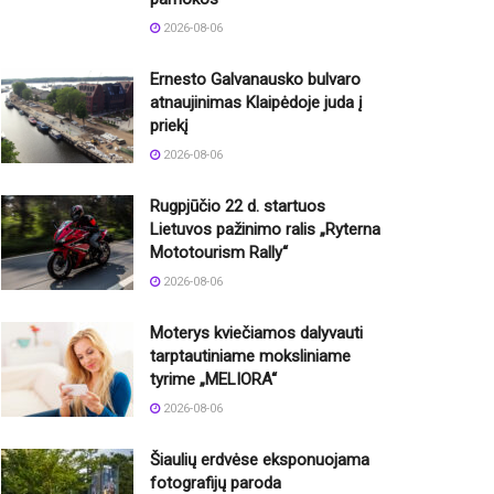
2026-08-06
Ernesto Galvanausko bulvaro
atnaujinimas Klaipėdoje juda į
priekį
2026-08-06
Rugpjūčio 22 d. startuos
Lietuvos pažinimo ralis „Ryterna
Mototourism Rally“
2026-08-06
Moterys kviečiamos dalyvauti
tarptautiniame moksliniame
tyrime „MELIORA“
2026-08-06
Šiaulių erdvėse eksponuojama
fotografijų paroda