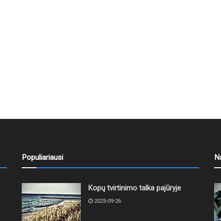
Populiariausi
N
Kopų tvirtinimo talka pajūryje
2025-09-26