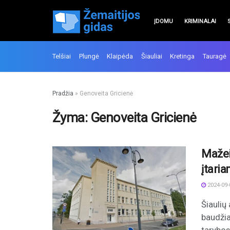
ĮDOMU
KRIMINALAI
Telšiai
Plungė
Klaipėda
Šiauliai
Kretinga
Tauragė
Pradžia
»
Genoveita Gricienė
Žyma:
Genoveita Gricienė
Mažei
įtari
2024-09-
Šiaulių
baudžia