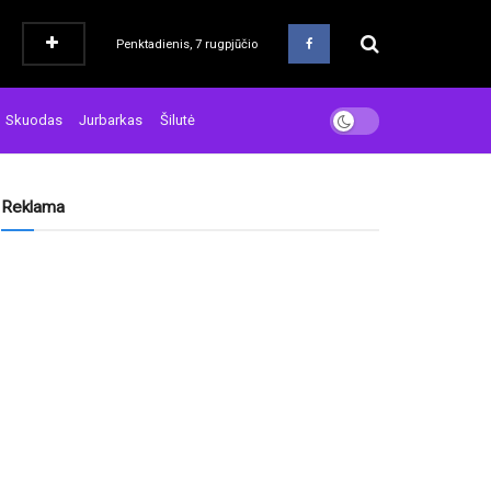
Penktadienis, 7 rugpjūčio
Skuodas
Jurbarkas
Šilutė
Reklama