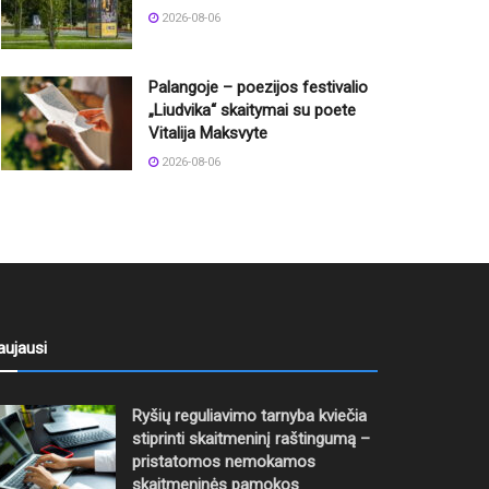
2026-08-06
Palangoje – poezijos festivalio
„Liudvika“ skaitymai su poete
Vitalija Maksvyte
2026-08-06
aujausi
Ryšių reguliavimo tarnyba kviečia
stiprinti skaitmeninį raštingumą –
pristatomos nemokamos
skaitmeninės pamokos