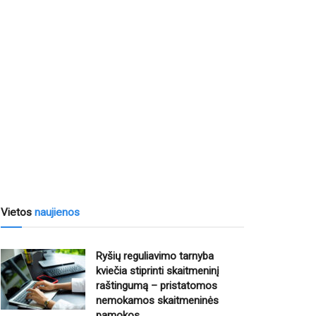
Vietos
naujienos
Ryšių reguliavimo tarnyba
kviečia stiprinti skaitmeninį
raštingumą – pristatomos
nemokamos skaitmeninės
pamokos