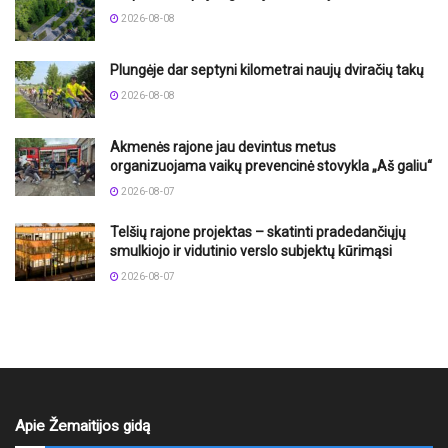
2026-08-08
Plungėje dar septyni kilometrai naujų dviračių takų
2026-08-08
Akmenės rajone jau devintus metus
organizuojama vaikų prevencinė stovykla „Aš galiu“
2026-08-07
Telšių rajone projektas – skatinti pradedančiųjų
smulkiojo ir vidutinio verslo subjektų kūrimąsi
2026-08-07
Apie Žemaitijos gidą