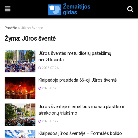
Pradžia
»
Jūros šventė
Žyma:
Jūros šventė
Jūros šventės metu didelių pažeidimų
neužfiksuota
2026-07-26
Klaipėdoje prasideda 66-oji Jūros šventė
2025-07-25
Jūros šventėje šiemet bus mažiau plastiko ir
atrakcionų triukšmo
2025-07-22
Klaipėdos jūros šventėje – Formulės bolido