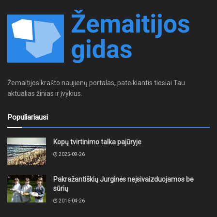
Žemaitijos krašto naujienų portalas, pateikiantis tiesiai Tau
aktualias žinias ir įvykius.
Populiariausi
Kopų tvirtinimo talka pajūryje
2025-09-26
Pakražantiškių Jurginės neįsivaizduojamos be
sūrių
2016-04-26