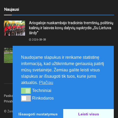
Naujausi
Ariogaloje nuskambėjo tradicinis tremtinių, politinių
kalinių ir laisvės kovų dalyvių sąskrydis „Su Lietuva
širdy“
2026-08-08
Mažeikių rajono savivaldybė ragina gyventojus
laikytis Kelių eismo taisyklių, tausoti aplinką
Naudojame slapukus ir renkame statistinę
2026-08-08
informaciją, kad užtikrintume geriausią patirtį
mūsų svetainėje. Žemiau galite leisti visus
slapukus ar išsaugoti tik tuos, kurie jums
aktualūs.
Plačiau
Techniniai
Techniniai
Paskelbk naujieną
Rašyti redakcijai
Reklama
Rinkodaros
Rinkodaros
Privatumo politika
Susisiekite
© Žemaitijos gidas.
Išsaugoti nustatymus
Leisti visus