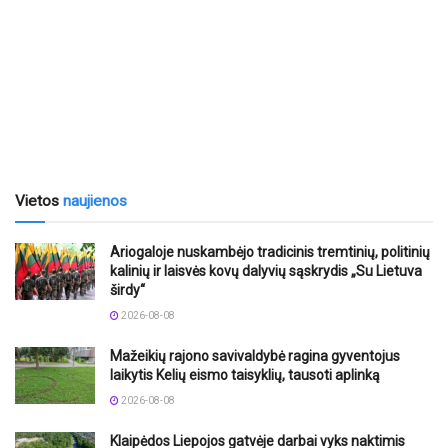
Vietos
naujienos
Ariogaloje nuskambėjo tradicinis tremtinių, politinių
kalinių ir laisvės kovų dalyvių sąskrydis „Su Lietuva
širdy“
2026-08-08
Mažeikių rajono savivaldybė ragina gyventojus
laikytis Kelių eismo taisyklių, tausoti aplinką
2026-08-08
Klaipėdos Liepojos gatvėje darbai vyks naktimis