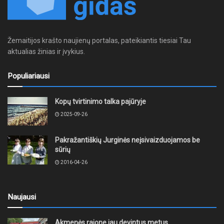
Žemaitijos krašto naujienų portalas, pateikiantis tiesiai Tau
aktualias žinias ir įvykius.
Populiariausi
Kopų tvirtinimo talka pajūryje
2025-09-26
Pakražantiškių Jurginės neįsivaizduojamos be
sūrių
2016-04-26
Naujausi
Akmenės rajone jau devintus metus