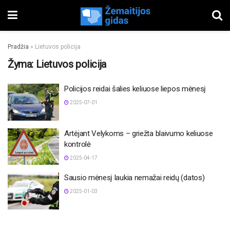
Pradžia
»
Lietuvos policija
Žyma:
Lietuvos policija
Policijos reidai šalies keliuose liepos mėnesį
2025-07-01
Artėjant Velykoms – griežta blaivumo keliuose
kontrolė
2025-04-17
Sausio mėnesį laukia nemažai reidų (datos)
2025-01-03