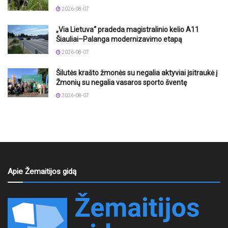
2026-08-07
„Via Lietuva“ pradeda magistralinio kelio A11
Šiauliai–Palanga modernizavimo etapą
2026-08-07
Šilutės krašto žmonės su negalia aktyviai įsitraukė į
Žmonių su negalia vasaros sporto šventę
2026-08-07
Apie Žemaitijos gidą