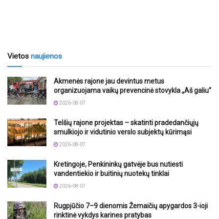
Vietos
naujienos
Akmenės rajone jau devintus metus
organizuojama vaikų prevencinė stovykla „Aš galiu“
2026-08-07
Telšių rajone projektas – skatinti pradedančiųjų
smulkiojo ir vidutinio verslo subjektų kūrimąsi
2026-08-07
Kretingoje, Penkininkų gatvėje bus nutiesti
vandentiekio ir buitinių nuotekų tinklai
2026-08-07
Rugpjūčio 7–9 dienomis Žemaičių apygardos 3-ioji
rinktinė vykdys karines pratybas