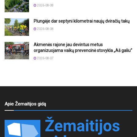
2026-08-08
Plungėje dar septyni kilometrai naujų dviračių takų
2026-08-08
Akmenės rajone jau devintus metus
organizuojama vaikų prevencinė stovykla „Aš galiu“
2026-08-07
Apie Žemaitijos gidą