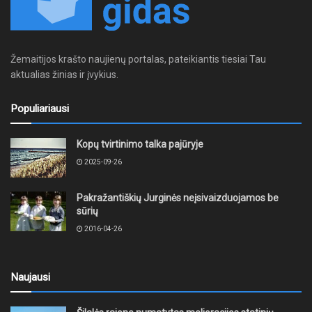
Žemaitijos krašto naujienų portalas, pateikiantis tiesiai Tau
aktualias žinias ir įvykius.
Populiariausi
Kopų tvirtinimo talka pajūryje
2025-09-26
Pakražantiškių Jurginės neįsivaizduojamos be
sūrių
2016-04-26
Naujausi