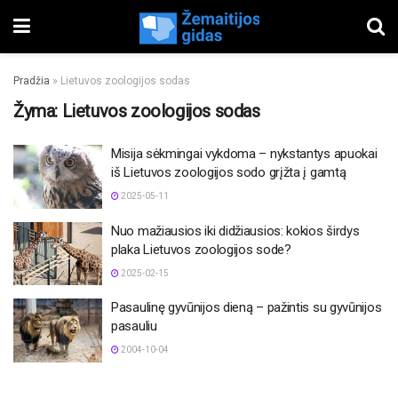
Pradžia
»
Lietuvos zoologijos sodas
Žyma:
Lietuvos zoologijos sodas
Misija sėkmingai vykdoma – nykstantys apuokai
iš Lietuvos zoologijos sodo grįžta į gamtą
2025-05-11
Nuo mažiausios iki didžiausios: kokios širdys
plaka Lietuvos zoologijos sode?
2025-02-15
Pasaulinę gyvūnijos dieną – pažintis su gyvūnijos
pasauliu
2004-10-04