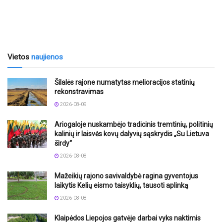
Vietos
naujienos
Šilalės rajone numatytas melioracijos statinių
rekonstravimas
2026-08-09
Ariogaloje nuskambėjo tradicinis tremtinių, politinių
kalinių ir laisvės kovų dalyvių sąskrydis „Su Lietuva
širdy“
2026-08-08
Mažeikių rajono savivaldybė ragina gyventojus
laikytis Kelių eismo taisyklių, tausoti aplinką
2026-08-08
Klaipėdos Liepojos gatvėje darbai vyks naktimis