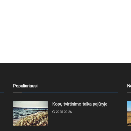
Populiariausi
N
Kopų tvirtinimo talka pajūryje
2025-09-26