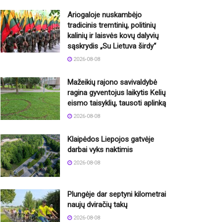
Ariogaloje nuskambėjo
tradicinis tremtinių, politinių
kalinių ir laisvės kovų dalyvių
sąskrydis „Su Lietuva širdy“
2026-08-08
Mažeikių rajono savivaldybė
ragina gyventojus laikytis Kelių
eismo taisyklių, tausoti aplinką
2026-08-08
Klaipėdos Liepojos gatvėje
darbai vyks naktimis
2026-08-08
Plungėje dar septyni kilometrai
naujų dviračių takų
2026-08-08