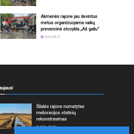
Akmenės rajone jau devintus
metus organizuojama vaikų
prevencinė stovykla „Aš galiu“
2026-08-07
aujausi
Šilalės rajone numatytas
melioracijos statinių
rekonstravimas
2026-08-09