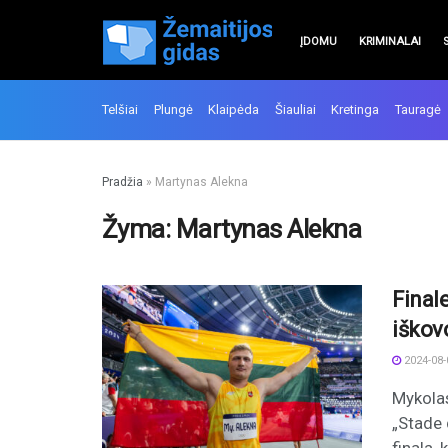
ĮDOMU
KRIMINALAI
Telšiai
Plungė
Klaipėda
Šiauliai
Kretinga
Tauragė
Pradžia
»
Martynas Alekna
Žyma:
Martynas Alekna
Final
iškov
2024-08-
Mykolas
„Stade 