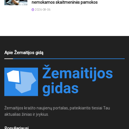
nemokamos skaitmeninės pamokos
2026-08-06
Apie Žemaitijos gidą
Žemaitijos krašto naujienų portalas, pateikiantis tiesiai Tau
aktualias žinias ir įvykius.
Populiariausi