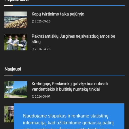
Kopų tvirtinimo talka pajūryje
2025-09-26
Pakražantiškių Jurginės neįsivaizduojamos be
sūrių
2016-04-26
Naujausi
Kretingoje, Penkininkų gatvėje bus nutiesti
vandentiekio ir buitinių nuotekų tinklai
2026-08-07
Rugpjūčio 7–9 dienomis Žemaičių apygardos 3-ioji
rinktinė vykdys karines pratybas
Naudojame slapukus ir renkame statistinę
2026-08-07
informaciją, kad užtikrintume geriausią patirtį