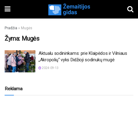
Pradžia
»
Mugės
Žyma:
Mugės
Aktualu sodininkams: prie Klaipėdos ir Vilniaus
„Akropolių“ vyks Didžioji sodinukų mugė
2024-09-13
Reklama