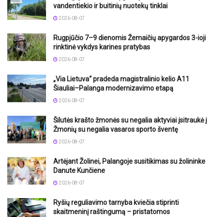
vandentiekio ir buitinių nuotekų tinklai
2026-08-07
Rugpjūčio 7–9 dienomis Žemaičių apygardos 3-ioji
rinktinė vykdys karines pratybas
2026-08-07
„Via Lietuva“ pradeda magistralinio kelio A11
Šiauliai–Palanga modernizavimo etapą
2026-08-07
Šilutės krašto žmonės su negalia aktyviai įsitraukė į
Žmonių su negalia vasaros sporto šventę
2026-08-07
Artėjant Žolinei, Palangoje susitikimas su žolininke
Danute Kunčiene
2026-08-07
Ryšių reguliavimo tarnyba kviečia stiprinti
skaitmeninį raštingumą – pristatomos