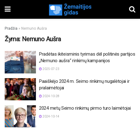
Pradžia
»
Nemuno Aušra
Žyma:
Nemuno Aušra
Pradėtas ikiteisminis tyrimas dėl politinės partijos
„Nemuno aušra“ rinkimų kampanijos
2025-07-23
Paaiškėjo 2024 m. Seimo rinkimų nugalėtojai ir
pralaimėtojai
2024-10-28
2024 metų Seimo rinkimų pirmo turo laimėtojai
2024-10-14