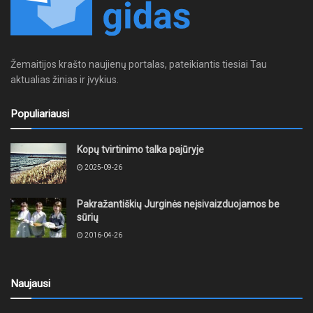
Žemaitijos krašto naujienų portalas, pateikiantis tiesiai Tau
aktualias žinias ir įvykius.
Populiariausi
Kopų tvirtinimo talka pajūryje
2025-09-26
Pakražantiškių Jurginės neįsivaizduojamos be
sūrių
2016-04-26
Naujausi