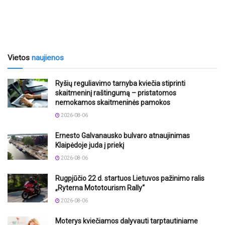
Vietos
naujienos
Ryšių reguliavimo tarnyba kviečia stiprinti
skaitmeninį raštingumą – pristatomos
nemokamos skaitmeninės pamokos
2026-08-06
Ernesto Galvanausko bulvaro atnaujinimas
Klaipėdoje juda į priekį
2026-08-06
Rugpjūčio 22 d. startuos Lietuvos pažinimo ralis
„Ryterna Mototourism Rally“
2026-08-06
Moterys kviečiamos dalyvauti tarptautiniame