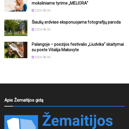
moksliniame tyrime „MELIORA“
2026-08-06
Šiaulių erdvėse eksponuojama fotografijų paroda
2026-08-06
Palangoje – poezijos festivalio „Liudvika“ skaitymai
su poete Vitalija Maksvyte
2026-08-06
Apie Žemaitijos gidą