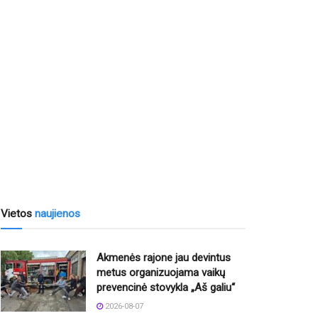
Vietos
naujienos
Akmenės rajone jau devintus
metus organizuojama vaikų
prevencinė stovykla „Aš galiu“
2026-08-07