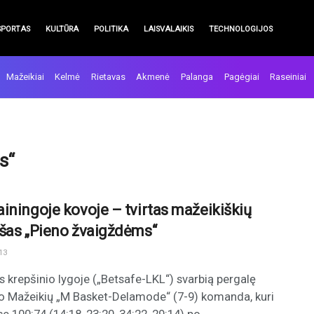
SPORTAS
KULTŪRA
POLITIKA
LAISVALAIKIS
TECHNOLOGIJOS
Mažeikiai
Kelmė
Rietavas
Akmenė
Palanga
Pagėgiai
Raseiniai
s“
iningoje kovoje – tvirtas mažeikiškių
šas „Pieno žvaigždėms“
13
s krepšinio lygoje („Betsafe-LKL“) svarbią pergalę
o Mažeikių „M Basket-Delamode“ (7-9) komanda, kuri