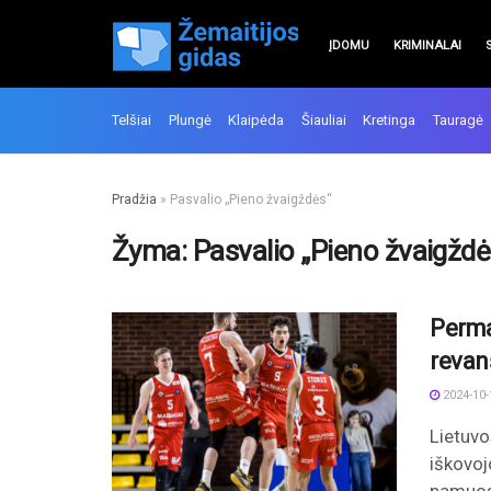
ĮDOMU
KRIMINALAI
Telšiai
Plungė
Klaipėda
Šiauliai
Kretinga
Tauragė
Pradžia
»
Pasvalio „Pieno žvaigždės“
Žyma:
Pasvalio „Pieno žvaigždė
Perma
revan
2024-10-
Lietuvo
iškovoj