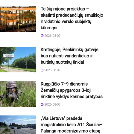
Telšių rajone projektas –
skatinti pradedančiųjų smulkiojo
ir vidutinio verslo subjektų
kūrimąsi
2026-08-07
Kretingoje, Penkininkų gatvėje
bus nutiesti vandentiekio ir
buitinių nuotekų tinklai
2026-08-07
Rugpjūčio 7–9 dienomis
Žemaičių apygardos 3-ioji
rinktinė vykdys karines pratybas
2026-08-07
„Via Lietuva“ pradeda
magistralinio kelio A11 Šiauliai–
Palanga modernizavimo etapą