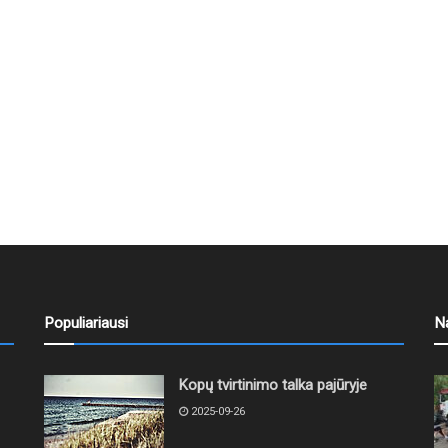
Populiariausi
N
Kopų tvirtinimo talka pajūryje
2025-09-26