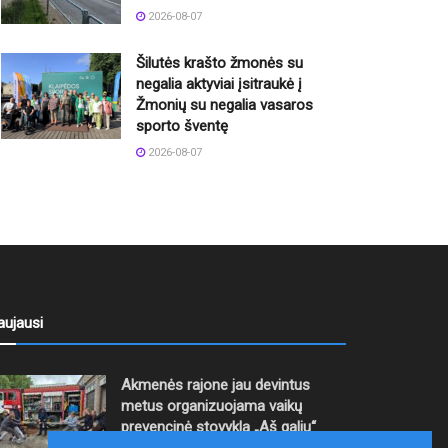
2026-08-07
Šilutės krašto žmonės su
negalia aktyviai įsitraukė į
Žmonių su negalia vasaros
sporto šventę
2026-08-07
aujausi
Akmenės rajone jau devintus
metus organizuojama vaikų
prevencinė stovykla „Aš galiu“