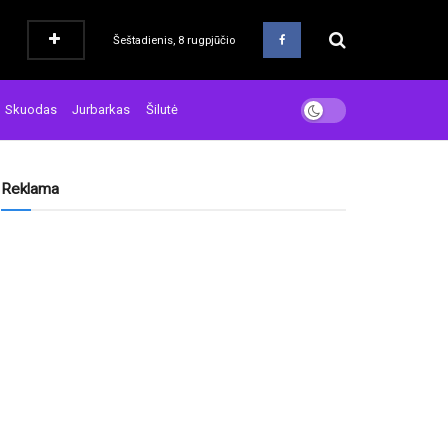
Šeštadienis, 8 rugpjūčio
Skuodas
Jurbarkas
Šilutė
Reklama