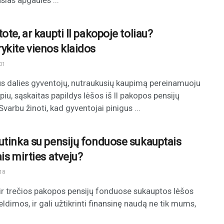
sias apgaulės ...
ote, ar kaupti II pakopoje toliau?
ykite vienos klaidos
01
s dalies gyventojų, nutraukusių kaupimą pereinamuoju
rpiu, sąskaitas papildys lėšos iš II pakopos pensijų
Svarbu žinoti, kad gyventojai pinigus ...
utinka su pensijų fonduose sukauptais
is mirties atveju?
18
ir trečios pakopos pensijų fonduose sukauptos lėšos
eldimos, ir gali užtikrinti finansinę naudą ne tik mums,