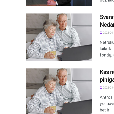
dažniau
Svarst
Nedar
2026-04-
Netruku
laikota
fondų. 
Kas n
piniga
2025-03-
Antros 
yra pav
bet ir ...