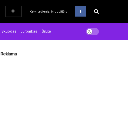
Ketvirtadienis, 6 rugpjūčio
Skuodas
Jurbarkas
Šilutė
Reklama