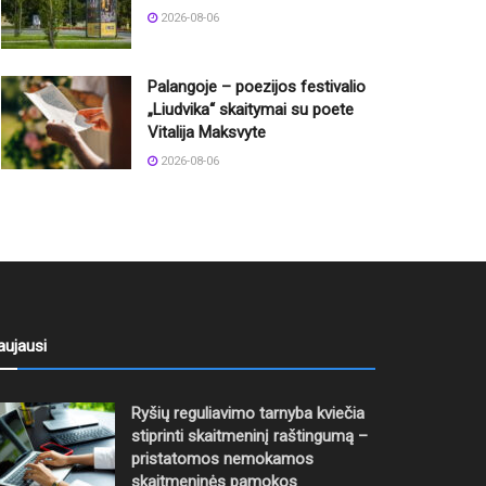
2026-08-06
Palangoje – poezijos festivalio
„Liudvika“ skaitymai su poete
Vitalija Maksvyte
2026-08-06
aujausi
Ryšių reguliavimo tarnyba kviečia
stiprinti skaitmeninį raštingumą –
pristatomos nemokamos
skaitmeninės pamokos