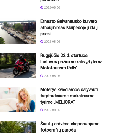
2026-08-06
Ernesto Galvanausko bulvaro
atnaujinimas Klaipėdoje juda į
priekį
2026-08-06
Rugpjūčio 22 d. startuos
Lietuvos pažinimo ralis „Ryterna
Mototourism Rally“
2026-08-06
Moterys kviečiamos dalyvauti
tarptautiniame moksliniame
tyrime „MELIORA“
2026-08-06
Šiaulių erdvėse eksponuojama
fotografijų paroda