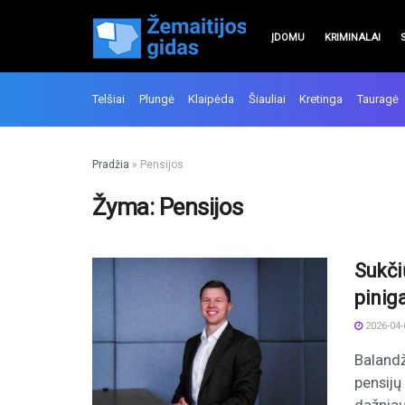
ĮDOMU
KRIMINALAI
Telšiai
Plungė
Klaipėda
Šiauliai
Kretinga
Tauragė
Pradžia
»
Pensijos
Žyma:
Pensijos
Sukči
piniga
2026-04-
Balandž
pensijų 