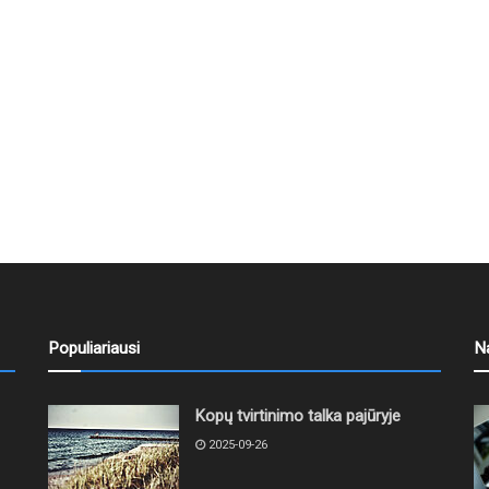
Populiariausi
N
Kopų tvirtinimo talka pajūryje
2025-09-26