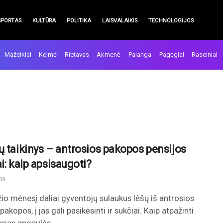
SPORTAS
KULTŪRA
POLITIKA
LAISVALAIKIS
TECHNOLOGIJOS
Mažeikiai
Kelmė
Rietavas
Akmenė
Palanga
Pagėgiai
Raseiniai
ų taikinys – antrosios pakopos pensijos
i: kaip apsisaugoti?
08
io mėnesį daliai gyventojų sulaukus lėšų iš antrosios
pakopos, į jas gali pasikėsinti ir sukčiai. Kaip atpažinti