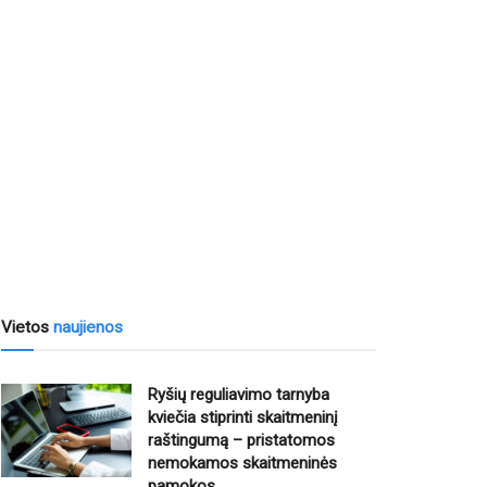
Vietos
naujienos
Ryšių reguliavimo tarnyba
kviečia stiprinti skaitmeninį
raštingumą – pristatomos
nemokamos skaitmeninės
pamokos