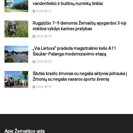
vandentiekio ir buitinių nuotekų tinklai
2026-08-07
Rugpjūčio 7–9 dienomis Žemaičių apygardos 3-ioji
rinktinė vykdys karines pratybas
2026-08-07
„Via Lietuva“ pradeda magistralinio kelio A11
Šiauliai–Palanga modernizavimo etapą
2026-08-07
Šilutės krašto žmonės su negalia aktyviai įsitraukė į
Žmonių su negalia vasaros sporto šventę
2026-08-07
Apie Žemaitijos gidą