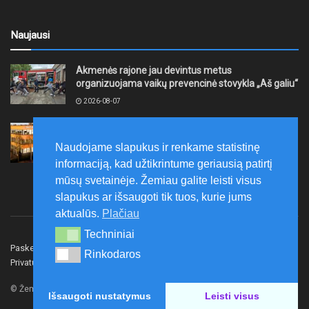
Naujausi
Akmenės rajone jau devintus metus
organizuojama vaikų prevencinė stovykla „Aš galiu“
2026-08-07
Telšių rajone projektas – skatinti pradedančiųjų
smulkiojo ir vidutinio verslo subjektų kūrimąsi
Naudojame slapukus ir renkame statistinę
2026-08-07
informaciją, kad užtikrintume geriausią patirtį
mūsų svetainėje. Žemiau galite leisti visus
slapukus ar išsaugoti tik tuos, kurie jums
aktualūs.
Plačiau
Techniniai
Techniniai
Paskelbk naujieną
Rašyti redakcijai
Reklama
Rinkodaros
Rinkodaros
Privatumo politika
Susisiekite
© Žemaitijos gidas.
Išsaugoti nustatymus
Leisti visus