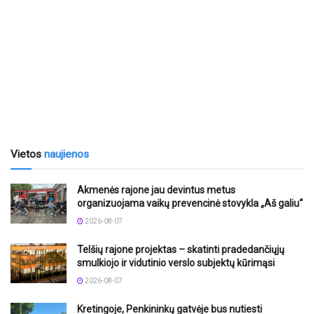
Vietos
naujienos
Akmenės rajone jau devintus metus
organizuojama vaikų prevencinė stovykla „Aš galiu“
2026-08-07
Telšių rajone projektas – skatinti pradedančiųjų
smulkiojo ir vidutinio verslo subjektų kūrimąsi
2026-08-07
Kretingoje, Penkininkų gatvėje bus nutiesti