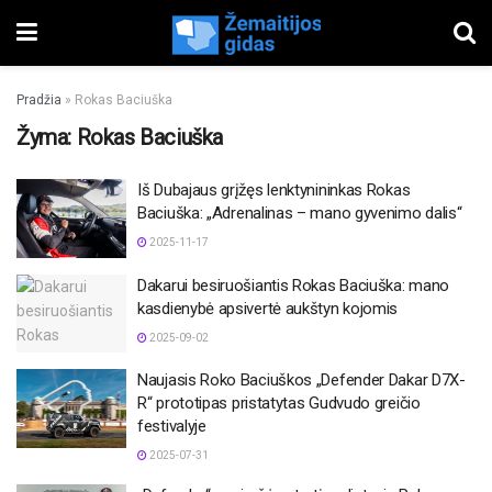
Pradžia
»
Rokas Baciuška
Žyma:
Rokas Baciuška
Iš Dubajaus grįžęs lenktynininkas Rokas
Baciuška: „Adrenalinas – mano gyvenimo dalis“
2025-11-17
Dakarui besiruošiantis Rokas Baciuška: mano
kasdienybė apsivertė aukštyn kojomis
2025-09-02
Naujasis Roko Baciuškos „Defender Dakar D7X-
R“ prototipas pristatytas Gudvudo greičio
festivalyje
2025-07-31