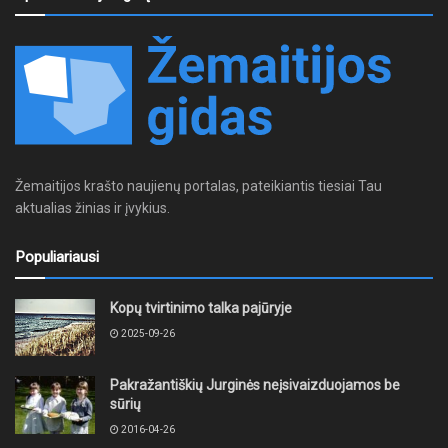
Žemaitijos krašto naujienų portalas, pateikiantis tiesiai Tau
aktualias žinias ir įvykius.
Populiariausi
Kopų tvirtinimo talka pajūryje
2025-09-26
Pakražantiškių Jurginės neįsivaizduojamos be
sūrių
2016-04-26