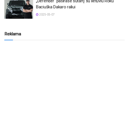
„Defender“ pasirašė sutartį su lietuviu Roku
Baciuška Dakaro raliui
2025-05-07
Reklama