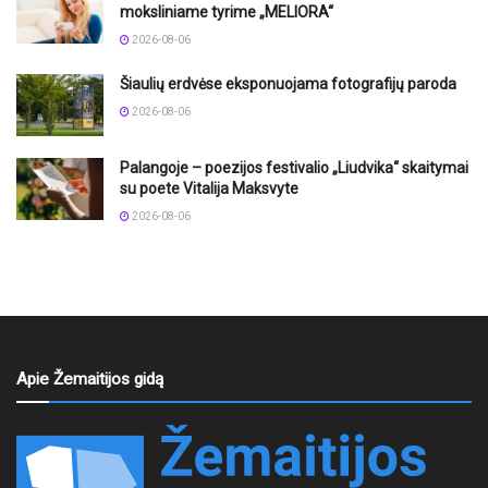
moksliniame tyrime „MELIORA“
2026-08-06
Šiaulių erdvėse eksponuojama fotografijų paroda
2026-08-06
Palangoje – poezijos festivalio „Liudvika“ skaitymai
su poete Vitalija Maksvyte
2026-08-06
Apie Žemaitijos gidą