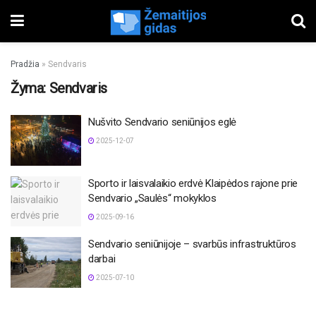
Pradžia
»
Sendvaris
Žyma:
Sendvaris
Nušvito Sendvario seniūnijos eglė
2025-12-07
Sporto ir laisvalaikio erdvė Klaipėdos rajone prie
Sendvario „Saulės“ mokyklos
2025-09-16
Sendvario seniūnijoje – svarbūs infrastruktūros
darbai
2025-07-10