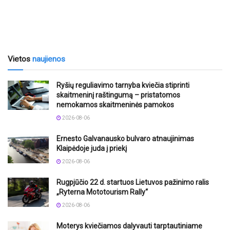
Vietos
naujienos
Ryšių reguliavimo tarnyba kviečia stiprinti
skaitmeninį raštingumą – pristatomos
nemokamos skaitmeninės pamokos
2026-08-06
Ernesto Galvanausko bulvaro atnaujinimas
Klaipėdoje juda į priekį
2026-08-06
Rugpjūčio 22 d. startuos Lietuvos pažinimo ralis
„Ryterna Mototourism Rally“
2026-08-06
Moterys kviečiamos dalyvauti tarptautiniame