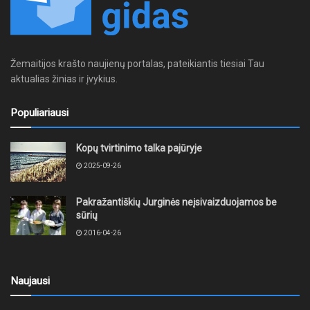
Žemaitijos krašto naujienų portalas, pateikiantis tiesiai Tau
aktualias žinias ir įvykius.
Populiariausi
Kopų tvirtinimo talka pajūryje
2025-09-26
Pakražantiškių Jurginės neįsivaizduojamos be
sūrių
2016-04-26
Naujausi