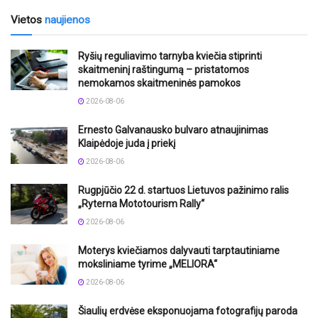
Vietos
naujienos
Ryšių reguliavimo tarnyba kviečia stiprinti
skaitmeninį raštingumą – pristatomos
nemokamos skaitmeninės pamokos
2026-08-06
Ernesto Galvanausko bulvaro atnaujinimas
Klaipėdoje juda į priekį
2026-08-06
Rugpjūčio 22 d. startuos Lietuvos pažinimo ralis
„Ryterna Mototourism Rally“
2026-08-06
Moterys kviečiamos dalyvauti tarptautiniame
moksliniame tyrime „MELIORA“
2026-08-06
Šiaulių erdvėse eksponuojama fotografijų paroda