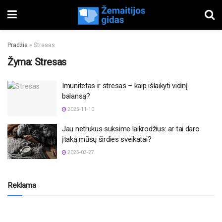
Pradžia
»
Stresas
Žyma:
Stresas
Imunitetas ir stresas – kaip išlaikyti vidinį
balansą?
2025-11-10
Jau netrukus suksime laikrodžius: ar tai daro
įtaką mūsų širdies sveikatai?
2025-03-27
Reklama