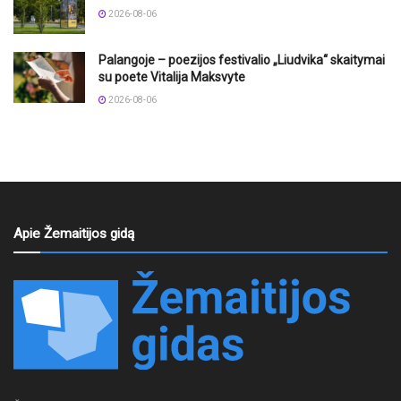
2026-08-06
Palangoje – poezijos festivalio „Liudvika“ skaitymai
su poete Vitalija Maksvyte
2026-08-06
Apie Žemaitijos gidą