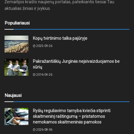
Žemaitijos krašto naujienų portalas, pateikiantis tiesiai Tau
aktualias žinias ir įvykius.
Populiariausi
Kopų tvirtinimo talka pajūryje
2025-09-26
Pakražantiškių Jurginės neįsivaizduojamos be
sūrių
2016-04-26
Naujausi
Ryšių reguliavimo tarnyba kviečia stiprinti
skaitmeninį raštingumą – pristatomos
nemokamos skaitmeninės pamokos
2026-08-06