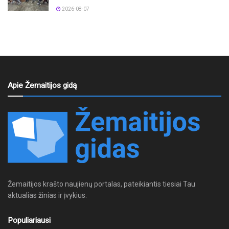
2026-08-07
Apie Žemaitijos gidą
Žemaitijos krašto naujienų portalas, pateikiantis tiesiai Tau
aktualias žinias ir įvykius.
Populiariausi