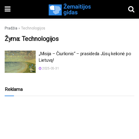
Pradžia
»
Technologijos
Žyma:
Technologijos
„Misija – Čiurlionis“ – prasideda Jūsų kelionė po
Lietuvą!
2025-05-31
Reklama