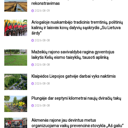
rekonstravimas
2026-08-09
Ariogaloje nuskambėjo tradicinis tremtinių, politinių
kalinių ir laisvės kovų dalyvių sąskrydis „Su Lietuva
širdy“
2026-08-08
Mažeikių rajono savivaldybė ragina gyventojus
laikytis Kelių eismo taisyklių, tausoti aplinką
2026-08-08
Klaipėdos Liepojos gatvėje darbai vyks naktimis
2026-08-08
Plungėje dar septyni kilometrai naujų dviračių takų
2026-08-08
Akmenės rajone jau devintus metus
organizuojama vaikų prevencinė stovykla „Aš galiu“