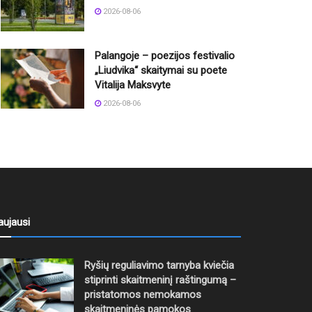
2026-08-06
Palangoje – poezijos festivalio
„Liudvika“ skaitymai su poete
Vitalija Maksvyte
2026-08-06
aujausi
Ryšių reguliavimo tarnyba kviečia
stiprinti skaitmeninį raštingumą –
pristatomos nemokamos
skaitmeninės pamokos