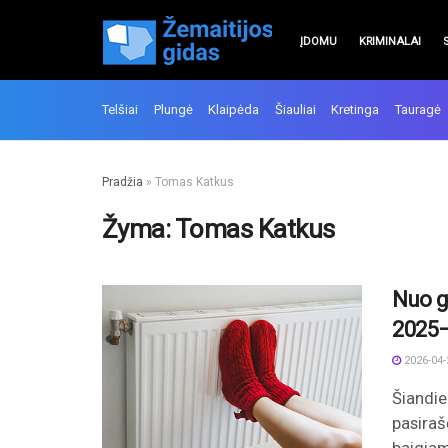
ĮDOMU
KRIMINALAI
Telšiai
Plungė
Klaipėda
Šiauliai
Kretinga
Tauragė
Pradžia
»
Tomas Katkus
Žyma:
Tomas Katkus
Nuo g
2025–
2026-04-
Šiandie
pasiraš