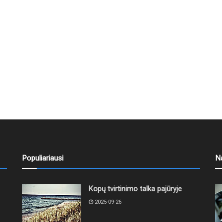
Populiariausi
N
Kopų tvirtinimo talka pajūryje
2025-09-26