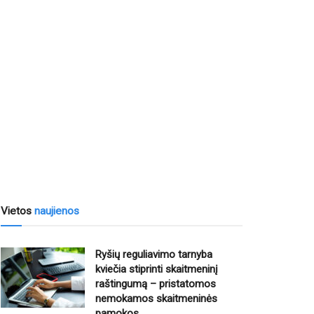
Vietos
naujienos
Ryšių reguliavimo tarnyba
kviečia stiprinti skaitmeninį
raštingumą – pristatomos
nemokamos skaitmeninės
pamokos