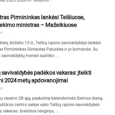
as 2025-2026 m. šildymo ...
tras Pirmininkas lankėsi Telšiuose,
iekimo ministras – Mažeikiuose
15
ienį, birželio 13 d., Telšių rajono savivaldybėje lankėsi
as Pirmininkas Gintautas Paluckas ir jo komanda. Su
 savivaldybių merais susitiko ...
ų savivaldybės padėkos vakaras: įteikti
ni 2024 metų apdovanojimai
03
ų vasario 28-ąją, paskutinę kalendorinės žiemos dieną,
kultūros centro salėje vyko Telšių rajono savivaldybės
 vakaras: šventinis renginys, ...