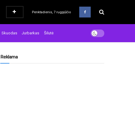
Penktadienis, 7 rugpjūčio
Skuodas
Jurbarkas
Šilutė
Reklama