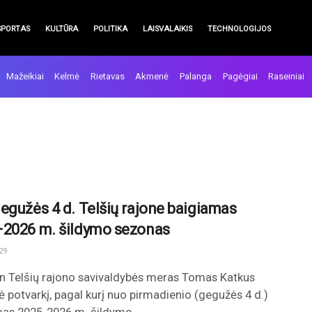
SPORTAS
KULTŪRA
POLITIKA
LAISVALAIKIS
TECHNOLOGIJOS
Mažeikiai
Kelmė
Rietavas
Akmenė
Palanga
Pagėgiai
Raseiniai
egužės 4 d. Telšių rajone baigiamas
2026 m. šildymo sezonas
29
n Telšių rajono savivaldybės meras Tomas Katkus
ė potvarkį, pagal kurį nuo pirmadienio (gegužės 4 d.)