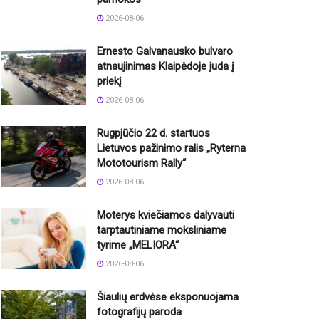
2026-08-06
Ernesto Galvanausko bulvaro
atnaujinimas Klaipėdoje juda į
priekį
2026-08-06
Rugpjūčio 22 d. startuos
Lietuvos pažinimo ralis „Ryterna
Mototourism Rally“
2026-08-06
Moterys kviečiamos dalyvauti
tarptautiniame moksliniame
tyrime „MELIORA“
2026-08-06
Šiaulių erdvėse eksponuojama
fotografijų paroda