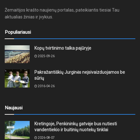
Žemaitijos krašto naujienų portalas, pateikiantis tiesiai Tau
aktualias žinias ir įvykius.
Populiariausi
Kopų tvirtinimo talka pajūryje
2025-09-26
Pakražantiškių Jurginės neįsivaizduojamos be
sūrių
2016-04-26
Naujausi
Kretingoje, Penkininkų gatvėje bus nutiesti
vandentiekio ir buitinių nuotekų tinklai
2026-08-07