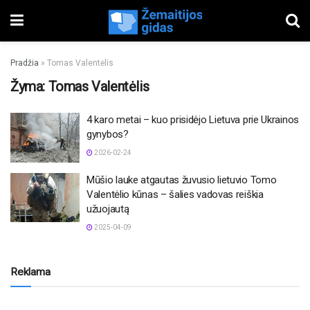
Pradžia
»
Tomas Valentėlis
Žyma:
Tomas Valentėlis
4 karo metai – kuo prisidėjo Lietuva prie Ukrainos
gynybos?
2026-02-24
Mūšio lauke atgautas žuvusio lietuvio Tomo
Valentėlio kūnas – šalies vadovas reiškia
užuojautą
2025-04-09
Reklama