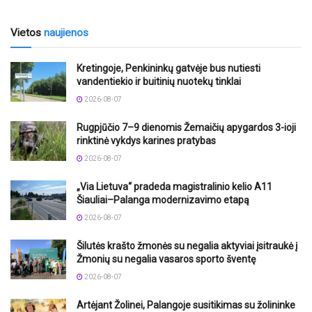
Vietos
naujienos
Kretingoje, Penkininkų gatvėje bus nutiesti
vandentiekio ir buitinių nuotekų tinklai
2026-08-07
Rugpjūčio 7–9 dienomis Žemaičių apygardos 3-ioji
rinktinė vykdys karines pratybas
2026-08-07
„Via Lietuva“ pradeda magistralinio kelio A11
Šiauliai–Palanga modernizavimo etapą
2026-08-07
Šilutės krašto žmonės su negalia aktyviai įsitraukė į
Žmonių su negalia vasaros sporto šventę
2026-08-07
Artėjant Žolinei, Palangoje susitikimas su žolininke