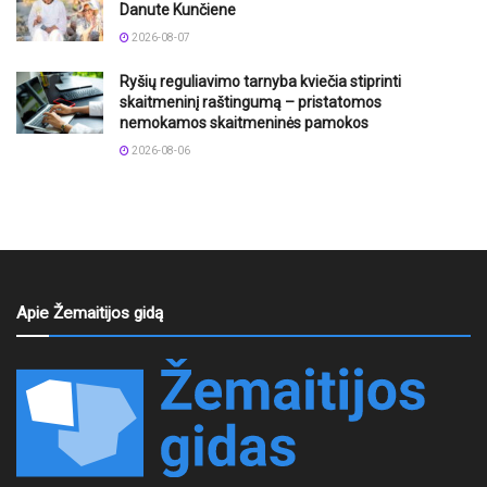
Danute Kunčiene
2026-08-07
Ryšių reguliavimo tarnyba kviečia stiprinti
skaitmeninį raštingumą – pristatomos
nemokamos skaitmeninės pamokos
2026-08-06
Apie Žemaitijos gidą