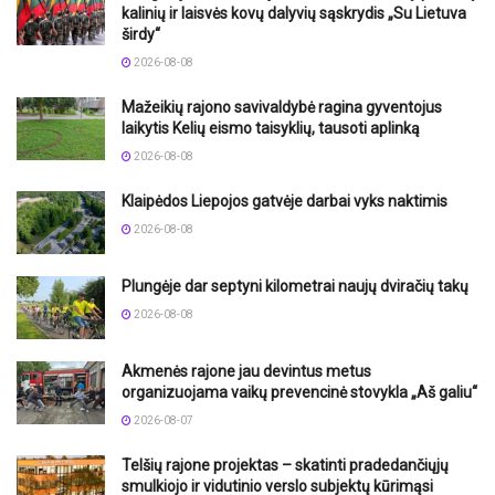
kalinių ir laisvės kovų dalyvių sąskrydis „Su Lietuva
širdy“
2026-08-08
Mažeikių rajono savivaldybė ragina gyventojus
laikytis Kelių eismo taisyklių, tausoti aplinką
2026-08-08
Klaipėdos Liepojos gatvėje darbai vyks naktimis
2026-08-08
Plungėje dar septyni kilometrai naujų dviračių takų
2026-08-08
Akmenės rajone jau devintus metus
organizuojama vaikų prevencinė stovykla „Aš galiu“
2026-08-07
Telšių rajone projektas – skatinti pradedančiųjų
smulkiojo ir vidutinio verslo subjektų kūrimąsi