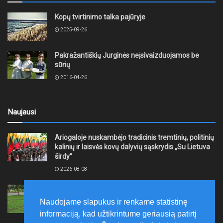
Kopų tvirtinimo talka pajūryje
2025-09-26
Pakražantiškių Jurginės neįsivaizduojamos be
sūrių
2016-04-26
Naujausi
Ariogaloje nuskambėjo tradicinis tremtinių, politinių
kalinių ir laisvės kovų dalyvių sąskrydis „Su Lietuva
širdy“
2026-08-08
Mažeikių rajono savivaldybė ragina gyventojus
laikytis Kelių eismo taisyklių, tausoti aplinką
Naudojame slapukus ir renkame statistinę
2026-08-08
informaciją, kad užtikrintume geriausią patirtį