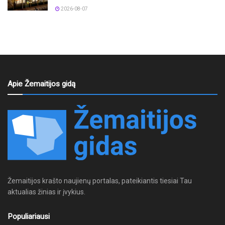
2026-08-07
Apie Žemaitijos gidą
Žemaitijos krašto naujienų portalas, pateikiantis tiesiai Tau
aktualias žinias ir įvykius.
Populiariausi