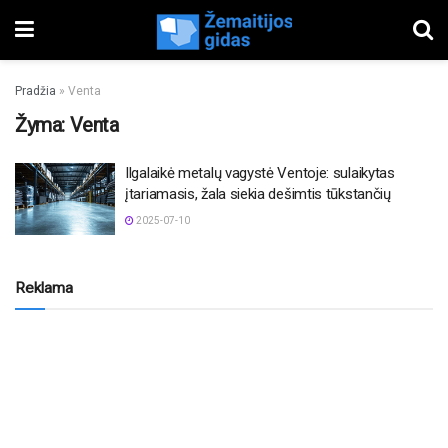
Pradžia
»
Venta
Žyma:
Venta
Ilgalaikė metalų vagystė Ventoje: sulaikytas
įtariamasis, žala siekia dešimtis tūkstančių
2025-07-10
Reklama