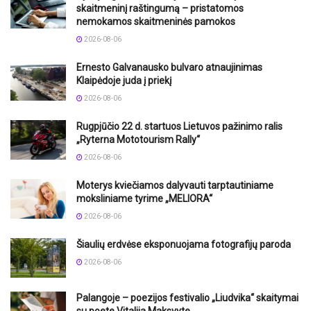
skaitmeninį raštingumą – pristatomos
nemokamos skaitmeninės pamokos
2026-08-06
Ernesto Galvanausko bulvaro atnaujinimas
Klaipėdoje juda į priekį
2026-08-06
Rugpjūčio 22 d. startuos Lietuvos pažinimo ralis
„Ryterna Mototourism Rally“
2026-08-06
Moterys kviečiamos dalyvauti tarptautiniame
moksliniame tyrime „MELIORA“
2026-08-06
Šiaulių erdvėse eksponuojama fotografijų paroda
2026-08-06
Palangoje – poezijos festivalio „Liudvika“ skaitymai
su poete Vitalija Maksvyte