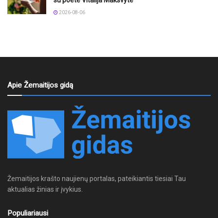
2026-08-06
Apie Žemaitijos gidą
Žemaitijos krašto naujienų portalas, pateikiantis tiesiai Tau
aktualias žinias ir įvykius.
Populiariausi