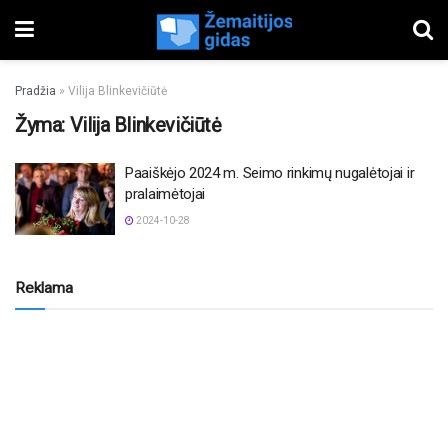
Pradžia
»
Vilija Blinkevičiūtė
Žyma:
Vilija Blinkevičiūtė
Paaiškėjo 2024 m. Seimo rinkimų nugalėtojai ir
pralaimėtojai
2024-10-28
Reklama