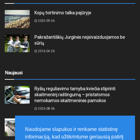
Kopų tvirtinimo talka pajūryje
2025-09-26
Pakražantiškių Jurginės neįsivaizduojamos be
sūrių
2016-04-26
Naujausi
Ryšių reguliavimo tarnyba kviečia stiprinti
skaitmeninį raštingumą – pristatomos
nemokamos skaitmeninės pamokos
2026-08-06
Ernesto Galvanausko bulvaro atnaujinimas
Klaipėdoje juda į priekį
Naudojame slapukus ir renkame statistinę
2026-08-06
informaciją, kad užtikrintume geriausią patirtį