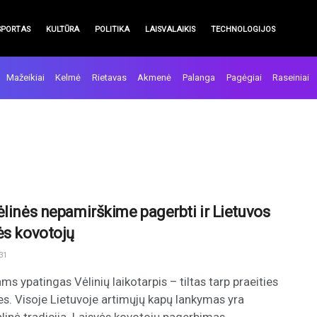
SPORTAS
KULTŪRA
POLITIKA
LAISVALAIKIS
TECHNOLOGIJOS
Mažeikiai
Kelmė
Rietavas
Akmenė
Palanga
Pagėgiai
Raseiniai
ėlinės nepamirškime pagerbti ir Lietuvos
ės kovotojų
31
ams ypatingas Vėlinių laikotarpis – tiltas tarp praeities
ties. Visoje Lietuvoje artimųjų kapų lankymas yra