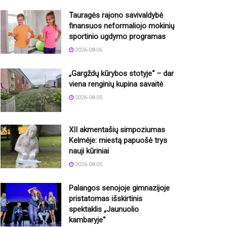
Tauragės rajono savivaldybė
finansuos neformaliojo mokinių
sportinio ugdymo programas
2026-08-06
„Gargždų kūrybos stotyje“ – dar
viena renginių kupina savaitė
2026-08-05
XII akmentašių simpoziumas
Kelmėje: miestą papuošė trys
nauji kūriniai
2026-08-05
Palangos senojoje gimnazijoje
pristatomas išskirtinis
spektaklis „Jaunuolio
kambaryje“