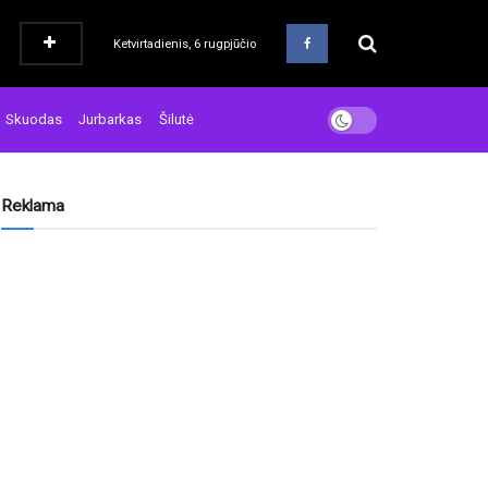
Ketvirtadienis, 6 rugpjūčio
Skuodas
Jurbarkas
Šilutė
Reklama