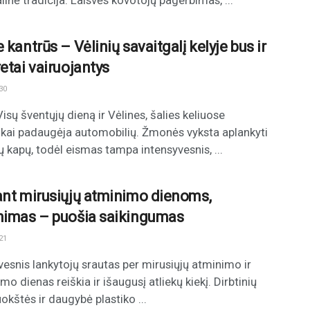
linė tradicija. Laisvės kovotojų pagerbimas, ...
 kantrūs – Vėlinių savaitgalį kelyje bus ir
etai vairuojantys
30
Visų šventųjų dieną ir Vėlines, šalies keliuose
škai padaugėja automobilių. Žmonės vyksta aplankyti
ų kapų, todėl eismas tampa intensyvesnis, ...
ant mirusiųjų atminimo dienoms,
nimas – puošia saikingumas
21
vesnis lankytojų srautas per mirusiųjų atminimo ir
o dienas reiškia ir išaugusį atliekų kiekį. Dirbtinių
uokštės ir daugybė plastiko ...