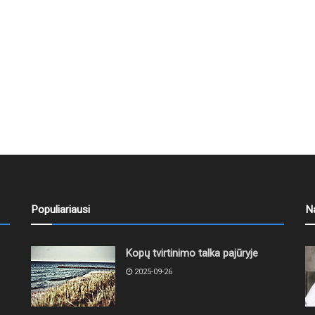
Populiariausi
N
Kopų tvirtinimo talka pajūryje
2025-09-26