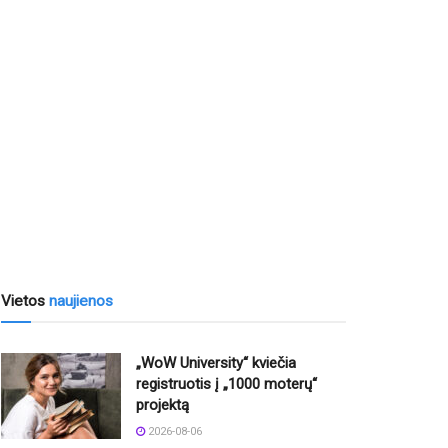
Vietos
naujienos
„WoW University“ kviečia
registruotis į „1000 moterų“
projektą
2026-08-06