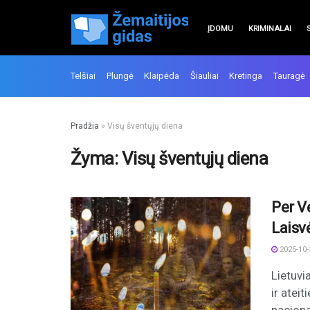
ĮDOMU
KRIMINALAI
Telšiai
Plungė
Klaipėda
Šiauliai
Kretinga
Tauragė
Pradžia
»
Visų šventųjų diena
Žyma:
Visų šventųjų diena
Per V
Laisv
2025-10-
Lietuvi
ir atei