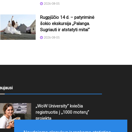
2026-08-05
Rugpjūčio 14 d. – patyriminė
šokio ekskursija „Palanga.
Sugriauti ir atstatyti mitai“
2026-08-05
aujausi
„WoW University“ kviečia
registruotis į „1000 moterų“
projektą
2026-08-06