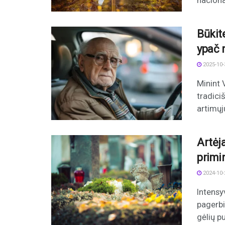
naciona
Būkite
ypač r
2025-10-
Minint 
tradici
artimųj
Artėj
primi
2024-10-
Intensy
pagerbim
gėlių p