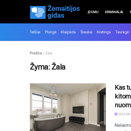
ĮDOMU
KRIMINALAI
Telšiai
Plungė
Klaipėda
Šiauliai
Kretinga
Tauragė
Pradžia
»
Žala
Žyma:
Žala
Kas tu
kitom
nuom
2022-08-
Nelaimi