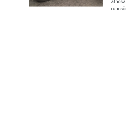
atneša 
rūpesčių