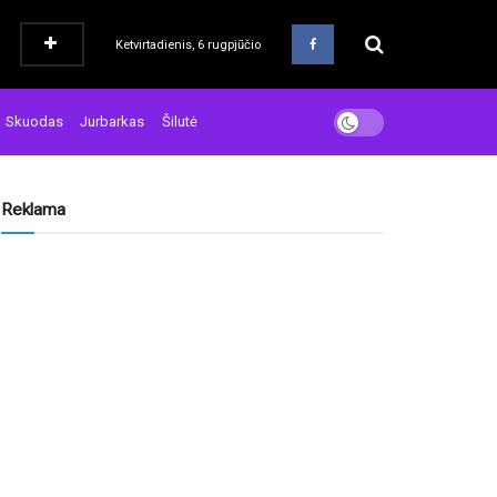
Ketvirtadienis, 6 rugpjūčio
Skuodas
Jurbarkas
Šilutė
Reklama