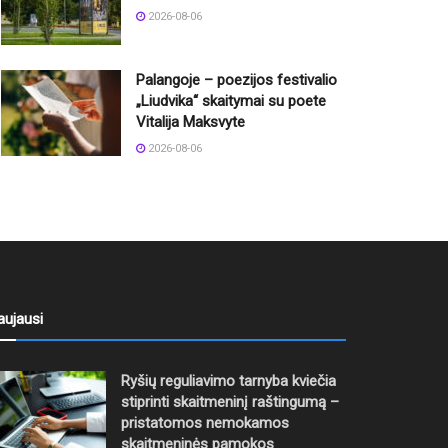
2026-08-06
Palangoje – poezijos festivalio
„Liudvika“ skaitymai su poete
Vitalija Maksvyte
2026-08-06
aujausi
Ryšių reguliavimo tarnyba kviečia
stiprinti skaitmeninį raštingumą –
pristatomos nemokamos
skaitmeninės pamokos