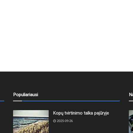
Populiariausi
N
Kopų tvirtinimo talka pajūryje
2025-09-26