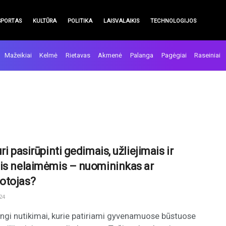
SPORTAS
KULTŪRA
POLITIKA
LAISVALAIKIS
TECHNOLOGIJOS
Mažeikiai
Kelmė
Rietavas
Akmenė
Palanga
Pagėgiai
Raseiniai
ri pasirūpinti gedimais, užliejimais ir
is nelaimėmis – nuomininkas ar
otojas?
24
ngi nutikimai, kurie patiriami gyvenamuose būstuose