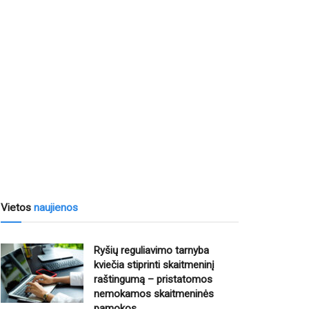
Vietos
naujienos
Ryšių reguliavimo tarnyba
kviečia stiprinti skaitmeninį
raštingumą – pristatomos
nemokamos skaitmeninės
pamokos