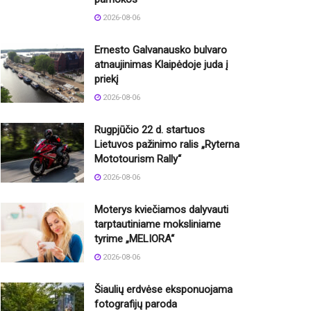
2026-08-06
Ernesto Galvanausko bulvaro
atnaujinimas Klaipėdoje juda į
priekį
2026-08-06
Rugpjūčio 22 d. startuos
Lietuvos pažinimo ralis „Ryterna
Mototourism Rally“
2026-08-06
Moterys kviečiamos dalyvauti
tarptautiniame moksliniame
tyrime „MELIORA“
2026-08-06
Šiaulių erdvėse eksponuojama
fotografijų paroda