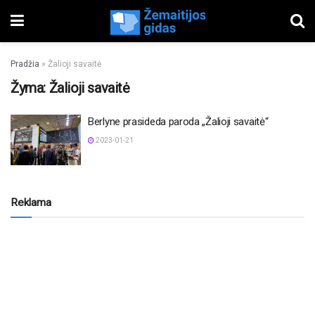
Pradžia
»
Žalioji savaitė
Žyma:
Žalioji savaitė
Berlyne prasideda paroda „Žalioji savaitė“
2023-01-21
Reklama