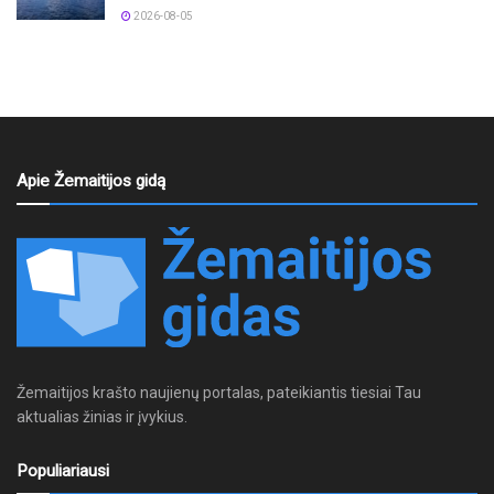
2026-08-05
Apie Žemaitijos gidą
Žemaitijos krašto naujienų portalas, pateikiantis tiesiai Tau
aktualias žinias ir įvykius.
Populiariausi