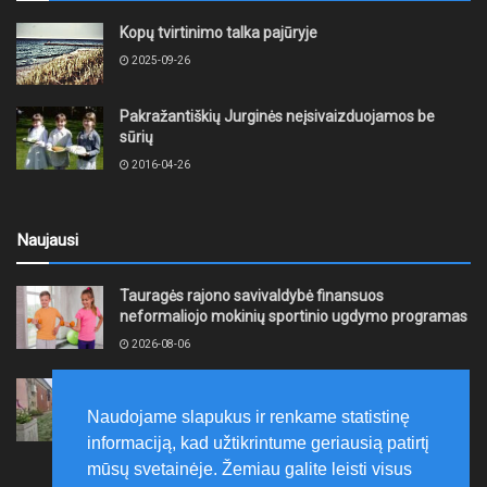
Kopų tvirtinimo talka pajūryje
2025-09-26
Pakražantiškių Jurginės neįsivaizduojamos be
sūrių
2016-04-26
Naujausi
Tauragės rajono savivaldybė finansuos
neformaliojo mokinių sportinio ugdymo programas
2026-08-06
„Gargždų kūrybos stotyje“ – dar viena renginių
kupina savaitė
Naudojame slapukus ir renkame statistinę
2026-08-05
informaciją, kad užtikrintume geriausią patirtį
mūsų svetainėje. Žemiau galite leisti visus