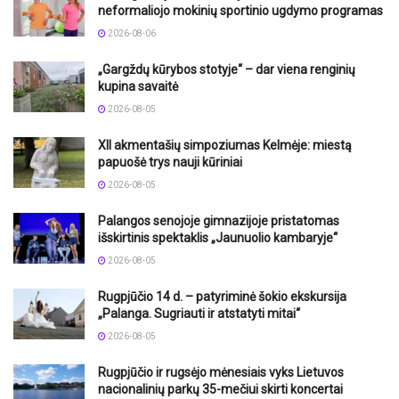
neformaliojo mokinių sportinio ugdymo programas
2026-08-06
„Gargždų kūrybos stotyje“ – dar viena renginių
kupina savaitė
2026-08-05
XII akmentašių simpoziumas Kelmėje: miestą
papuošė trys nauji kūriniai
2026-08-05
Palangos senojoje gimnazijoje pristatomas
išskirtinis spektaklis „Jaunuolio kambaryje“
2026-08-05
Rugpjūčio 14 d. – patyriminė šokio ekskursija
„Palanga. Sugriauti ir atstatyti mitai“
2026-08-05
Rugpjūčio ir rugsėjo mėnesiais vyks Lietuvos
nacionalinių parkų 35-mečiui skirti koncertai