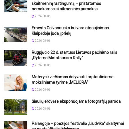
skaitmeninį raštingumą – pristatomos
nemokamos skaitmeninės pamokos
2026-08-06
Ernesto Galvanausko bulvaro atnaujinimas
Klaipėdoje juda į priekį
2026-08-06
Rugpjūčio 22 d. startuos Lietuvos pažinimo ralis
„Ryterna Mototourism Rally“
2026-08-06
Moterys kviečiamos dalyvauti tarptautiniame
moksliniame tyrime „MELIORA“
2026-08-06
Šiaulių erdvėse eksponuojama fotografijų paroda
2026-08-06
Palangoje – poezijos festivalio „Liudvika“ skaitymai
su poete Vitalija Maksvyte