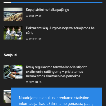
Kopų tvirtinimo talka pajūryje
2025-09-26
Pakražantiškių Jurginės neįsivaizduojamos be
sūrių
2016-04-26
Naujausi
Ryšių reguliavimo tarnyba kviečia stiprinti
skaitmeninį raštingumą – pristatomos
nemokamos skaitmeninės pamokos
2026-08-06
Ernesto Galvanausko bulvaro atnaujinimas
Klaipėdoje juda į priekį
Naudojame slapukus ir renkame statistinę
2026-08-06
informaciją, kad užtikrintume geriausią patirtį