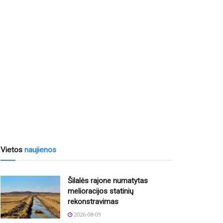
Vietos
naujienos
Šilalės rajone numatytas
melioracijos statinių
rekonstravimas
2026-08-09