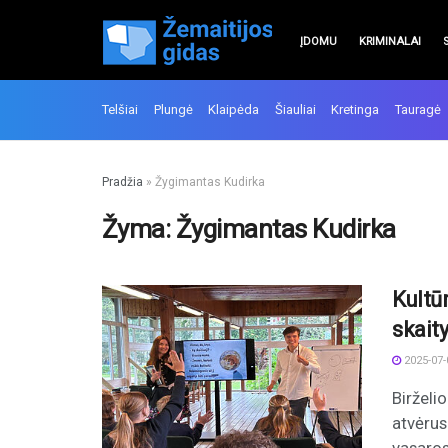
ĮDOMU
KRIMINALAI
Telšiai
Plungė
Klaipėda
Šiauliai
Kretinga
Tauragė
Pradžia
»
Žygimantas Kudirka
Žyma:
Žygimantas Kudirka
Kultū
skait
2025-07-
Birželi
atvėrus