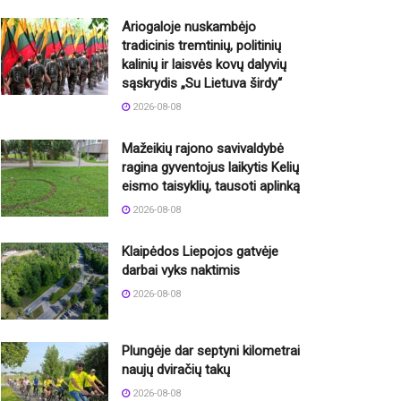
Ariogaloje nuskambėjo
tradicinis tremtinių, politinių
kalinių ir laisvės kovų dalyvių
sąskrydis „Su Lietuva širdy“
2026-08-08
Mažeikių rajono savivaldybė
ragina gyventojus laikytis Kelių
eismo taisyklių, tausoti aplinką
2026-08-08
Klaipėdos Liepojos gatvėje
darbai vyks naktimis
2026-08-08
Plungėje dar septyni kilometrai
naujų dviračių takų
2026-08-08