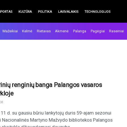
SPORTAS
KULTŪRA
POLITIKA
LAISVALAIKIS
TECHNOLOGIJOS
Mažeikiai
Kelmė
Rietavas
Akmenė
Palanga
Pagėgiai
Raseiniai
rinių renginių banga Palangos vasaros
ykloje
08
o 11 d. su gausiu būriu lankytojų duris 59-ajam sezonui
i Nacionalinės Martyno Mažvydo bibliotekos Palangos