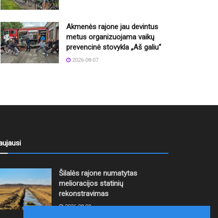
Akmenės rajone jau devintus
metus organizuojama vaikų
prevencinė stovykla „Aš galiu“
2026-08-07
aujausi
Šilalės rajone numatytas
melioracijos statinių
rekonstravimas
2026-08-09