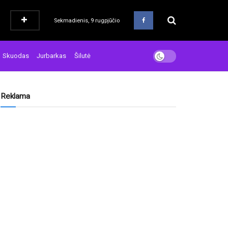
Sekmadienis, 9 rugpjūčio
Skuodas
Jurbarkas
Šilutė
Reklama