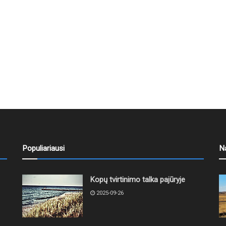
Populiariausi
N
Kopų tvirtinimo talka pajūryje
2025-09-26