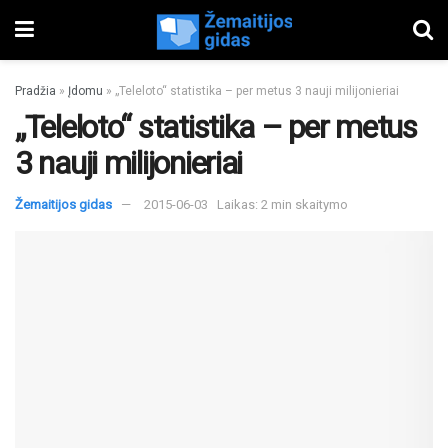
Pradžia
»
Įdomu
»
„Teleloto“ statistika – per metus 3 nauji milijonieriai
„Teleloto“ statistika – per metus
3 nauji milijonieriai
Žemaitijos gidas
2015-06-03
Laikas: 2 min skaitymo