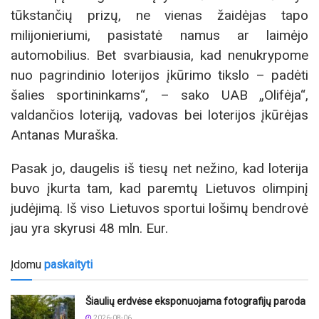
tūkstančių prizų, ne vienas žaidėjas tapo
milijonieriumi, pasistatė namus ar laimėjo
automobilius. Bet svarbiausia, kad nenukrypome
nuo pagrindinio loterijos įkūrimo tikslo – padėti
šalies sportininkams“, – sako UAB „Olifėja“,
valdančios loteriją, vadovas bei loterijos įkūrėjas
Antanas Muraška.
Pasak jo, daugelis iš tiesų net nežino, kad loterija
buvo įkurta tam, kad paremtų Lietuvos olimpinį
judėjimą. Iš viso Lietuvos sportui lošimų bendrovė
jau yra skyrusi 48 mln. Eur.
Įdomu
paskaityti
Šiaulių erdvėse eksponuojama fotografijų paroda
2026-08-06