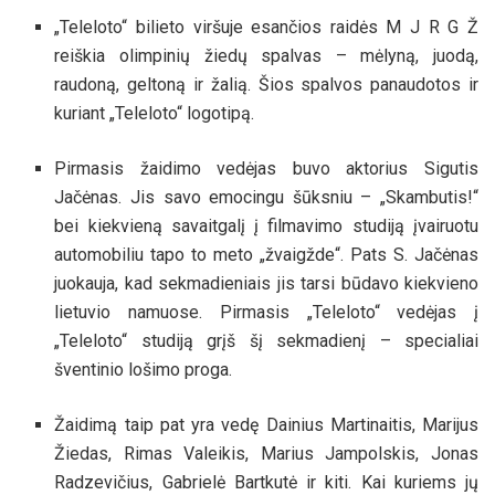
„Teleloto“ bilieto viršuje esančios raidės M J R G Ž
reiškia olimpinių žiedų spalvas – mėlyną, juodą,
raudoną, geltoną ir žalią. Šios spalvos panaudotos ir
kuriant „Teleloto“ logotipą.
Pirmasis žaidimo vedėjas buvo aktorius Sigutis
Jačėnas. Jis savo emocingu šūksniu – „Skambutis!“
bei kiekvieną savaitgalį į filmavimo studiją įvairuotu
automobiliu tapo to meto „žvaigžde“. Pats S. Jačėnas
juokauja, kad sekmadieniais jis tarsi būdavo kiekvieno
lietuvio namuose. Pirmasis „Teleloto“ vedėjas į
„Teleloto“ studiją grįš šį sekmadienį – specialiai
šventinio lošimo proga.
Žaidimą taip pat yra vedę Dainius Martinaitis, Marijus
Žiedas, Rimas Valeikis, Marius Jampolskis, Jonas
Radzevičius, Gabrielė Bartkutė ir kiti. Kai kuriems jų