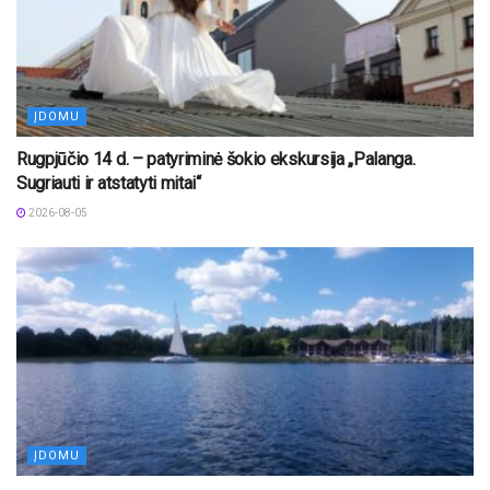
ĮDOMU
Rugpjūčio 14 d. – patyriminė šokio ekskursija „Palanga.
Sugriauti ir atstatyti mitai“
2026-08-05
ĮDOMU