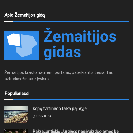
Apie Žemaitijos gidą
Žemaitijos krašto naujienų portalas, pateikiantis tiesiai Tau
aktualias žinias ir įvykius.
Populiariausi
Kopų tvirtinimo talka pajūryje
2025-09-26
Pakražantiškių Jurginės neįsivaizduojamos be