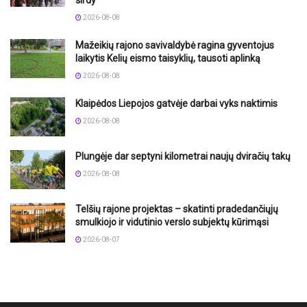
širdy“
2026-08-08
Mažeikių rajono savivaldybė ragina gyventojus
laikytis Kelių eismo taisyklių, tausoti aplinką
2026-08-08
Klaipėdos Liepojos gatvėje darbai vyks naktimis
2026-08-08
Plungėje dar septyni kilometrai naujų dviračių takų
2026-08-08
Telšių rajone projektas – skatinti pradedančiųjų
smulkiojo ir vidutinio verslo subjektų kūrimąsi
2026-08-07