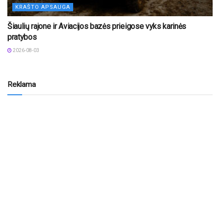
KRAŠTO APSAUGA
Šiaulių rajone ir Aviacijos bazės prieigose vyks karinės
pratybos
2026-08-03
Reklama