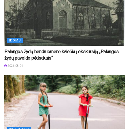
ĮDOMU
Palangos žydų bendruomenė kviečia į ekskursiją „Palangos
žydų paveldo pėdsakais“
2026-08-04