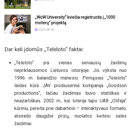
„WoW University“ kviečia registruotis į „1000
moterų“ projektą
2026-08-06
Dar keli įdomūs „Teleloto“ faktai:
„Teleloto“ yra vienas seniausių žaidimų
nepriklausomos Lietuvos istorijoje. Jis vyksta nuo
1996 m. balandžio mėnesio. Pirmąsias „Teleloto“
laidas kūrė JAV prodiuserinė kompanija „Goodson
productions“, tačiau žaidimas buvo statiškas ir
neazartiškas. 2002 m., kai loterija tapo UAB „Olifėja”
kūriniu, pereita prie dabartinio – interaktyvaus formato,
atsirado daugybė prizų, nuolatos keitėsi salės
žaidimai.