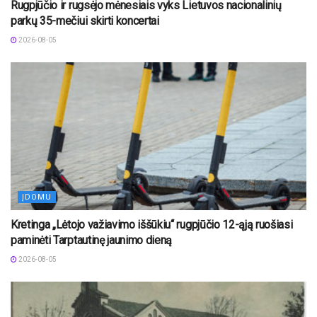
Rugpjūčio ir rugsėjo mėnesiais vyks Lietuvos nacionalinių
parkų 35-mečiui skirti koncertai
2026-08-05
ĮDOMU
Kretinga „Lėtojo važiavimo iššūkiu“ rugpjūčio 12-ąją ruošiasi
paminėti Tarptautinę jaunimo dieną
2026-08-05