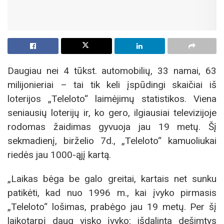
Daugiau nei 4 tūkst. automobilių, 33 namai, 63
milijonieriai – tai tik keli įspūdingi skaičiai iš
loterijos „Teleloto“ laimėjimų statistikos. Viena
seniausių loterijų ir, ko gero, ilgiausiai televizijoje
rodomas žaidimas gyvuoja jau 19 metų. Šį
sekmadienį, birželio 7d., „Teleloto“ kamuoliukai
riedės jau 1000-ąjį kartą.
„Laikas bėga be galo greitai, kartais net sunku
patikėti, kad nuo 1996 m., kai įvyko pirmasis
„Teleloto“ lošimas, prabėgo jau 19 metų. Per šį
laikotarpį daug visko įvyko: išdalinta dešimtys