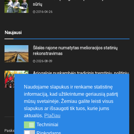
sūrių
2016-04-26
Naujausi
Šilalės rajone numatytas melioracijos statinių
rekonstravimas
2026-08-09
Ariogaloje nuskambėjo tradicinis tremtinių, politinių
kalinių ir laisvės kovų dalyvių sąskrydis „Su Lietuva
širdy“
Naudojame slapukus ir renkame statistinę
2026-08-08
informaciją, kad užtikrintume geriausią patirtį
mūsų svetainėje. Žemiau galite leisti visus
slapukus ar išsaugoti tik tuos, kurie jums
aktualūs.
Plačiau
Techniniai
Techniniai
Paskelbk naujieną
Rašyti redakcijai
Reklama
Rinkodaros
Rinkodaros