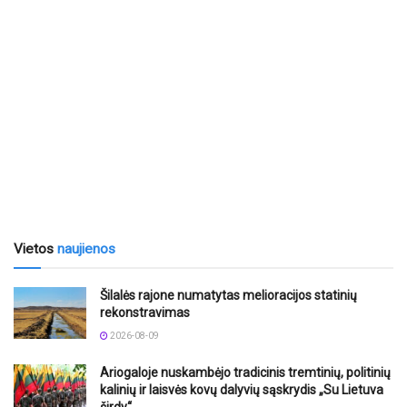
Vietos
naujienos
Šilalės rajone numatytas melioracijos statinių
rekonstravimas
2026-08-09
Ariogaloje nuskambėjo tradicinis tremtinių, politinių
kalinių ir laisvės kovų dalyvių sąskrydis „Su Lietuva