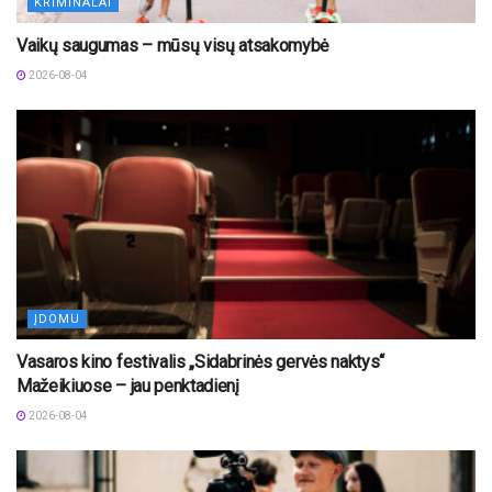
KRIMINALAI
Vaikų saugumas – mūsų visų atsakomybė
2026-08-04
ĮDOMU
Vasaros kino festivalis „Sidabrinės gervės naktys“
Mažeikiuose – jau penktadienį
2026-08-04