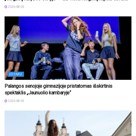
2026-08-05
ĮDOMU
Palangos senojoje gimnazijoje pristatomas išskirtinis
spektaklis „Jaunuolio kambaryje“
2026-08-05