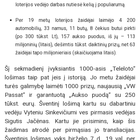
loterijos vedėjo darbas nutiesė kelią į populiarumą.
Per 19 metų loterijos žaidėjai laimėjo 4 200
automobilių, 33 namus, 11 butų, 8 čekius butui pirkti
(po 300 tūkst. Lt), 157 aukso puodus, iš jų – 113
milijoninių (litais), dešimtis tūkst. daiktinių prizų, net 63
žaidėjai tapo milijonieriais (skaičiuojama litais).
Šį sekmadienį įvyksiantis 1000-asis „Teleloto“
lošimas taip pat įeis į istoriją. Jo metu žaidėjai
turės galimybę laimėti 1000 prizų, naujausią „VW
Passat“ ir garantuotą „Aukso puodą“ su 250
tūkst. eurų. Šventinį lošimą kartu su dabartiniu
vedėju Vyteniu Sinkevičiumi ves pirmasis vedėjas
Sigutis Jačėnas. Kartu jie prisimins, kaip šis
žaidimas atrodė per pirmąsias jo transliacijas.
Šventinis lošimas vyks birželio 7 d., 19 val. per