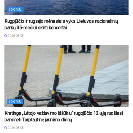
ĮDOMU
Rugpjūčio ir rugsėjo mėnesiais vyks Lietuvos nacionalinių
parkų 35-mečiui skirti koncertai
2026-08-05
ĮDOMU
Kretinga „Lėtojo važiavimo iššūkiu“ rugpjūčio 12-ąją ruošiasi
paminėti Tarptautinę jaunimo dieną
2026-08-05