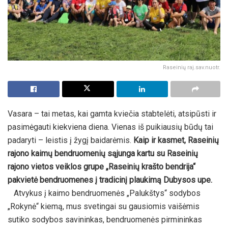
Raseinių raj.sav.nuotr.
Vasara – tai metas, kai gamta kviečia stabtelėti, atsipūsti ir
pasimėgauti kiekviena diena. Vienas iš puikiausių būdų tai
padaryti – leistis į žygį baidarėmis.
Kaip ir kasmet, Raseinių
rajono kaimų bendruomenių sąjunga kartu su Raseinių
rajono vietos veiklos grupe „Raseinių krašto bendrija“
pakvietė bendruomenes į tradicinį plaukimą Dubysos upe.
Atvykus į kaimo bendruomenės „Palukštys“ sodybos
„Rokynė“ kiemą, mus svetingai su gausiomis vaišėmis
sutiko sodybos savininkas, bendruomenės pirmininkas