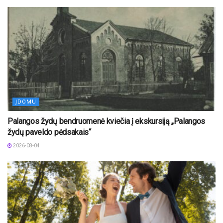
ĮDOMU
Palangos žydų bendruomenė kviečia į ekskursiją „Palangos
žydų paveldo pėdsakais“
2026-08-04