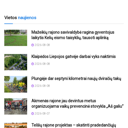
Vietos
naujienos
Mažeikių rajono savivaldybė ragina gyventojus
laikytis Kelių eismo taisyklių, tausoti aplinką
2026-08-08
Klaipėdos Liepojos gatvėje darbai vyks naktimis
2026-08-08
Plungėje dar septyni kilometrai naujų dviračių takų
2026-08-08
Akmenės rajone jau devintus metus
organizuojama vaikų prevencinė stovykla „Aš galiu“
2026-08-07
Telšių rajone projektas – skatinti pradedančiųjų