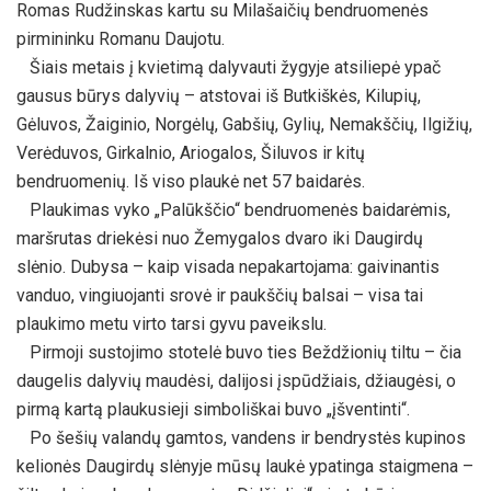
Romas Rudžinskas kartu su Milašaičių bendruomenės
pirmininku Romanu Daujotu.
Šiais metais į kvietimą dalyvauti žygyje atsiliepė ypač
gausus būrys dalyvių – atstovai iš Butkiškės, Kilupių,
Gėluvos, Žaiginio, Norgėlų, Gabšių, Gylių, Nemakščių, Ilgižių,
Verėduvos, Girkalnio, Ariogalos, Šiluvos ir kitų
bendruomenių. Iš viso plaukė net 57 baidarės.
Plaukimas vyko „Palūkščio“ bendruomenės baidarėmis,
maršrutas driekėsi nuo Žemygalos dvaro iki Daugirdų
slėnio. Dubysa – kaip visada nepakartojama: gaivinantis
vanduo, vingiuojanti srovė ir paukščių balsai – visa tai
plaukimo metu virto tarsi gyvu paveikslu.
Pirmoji sustojimo stotelė buvo ties Beždžionių tiltu – čia
daugelis dalyvių maudėsi, dalijosi įspūdžiais, džiaugėsi, o
pirmą kartą plaukusieji simboliškai buvo „įšventinti“.
Po šešių valandų gamtos, vandens ir bendrystės kupinos
kelionės Daugirdų slėnyje mūsų laukė ypatinga staigmena –