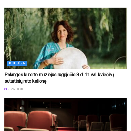
KULTŪRA
Palangos kurorto muziejus rugpjūčio 8 d. 11 val. kviečia į
sutartinių rato kelionę
2026-08-04