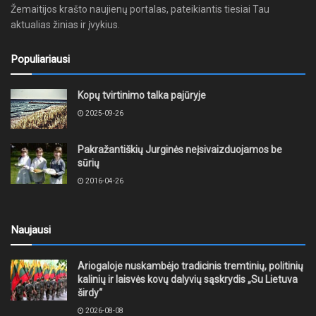
Žemaitijos krašto naujienų portalas, pateikiantis tiesiai Tau
aktualias žinias ir įvykius.
Populiariausi
Kopų tvirtinimo talka pajūryje
2025-09-26
Pakražantiškių Jurginės neįsivaizduojamos be
sūrių
2016-04-26
Naujausi
Ariogaloje nuskambėjo tradicinis tremtinių, politinių
kalinių ir laisvės kovų dalyvių sąskrydis „Su Lietuva
širdy“
2026-08-08