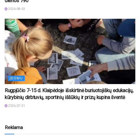
dienos 790“
2026-08-03
ĮDOMU
Rugpjūčio 7-15 d. Klaipėdoje išskirtinė buriuotojiškų edukacijų,
kūrybinių dirbtuvių, sportinių iššūkių ir prizų kupina šventė
2026-07-31
Reklama