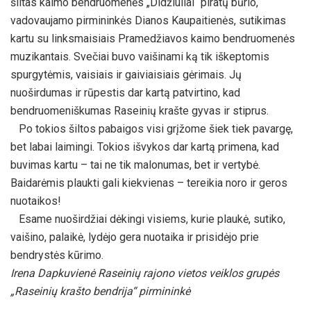
šiltas kaimo bendruomenės „Didžiuliai“ piratų būrio,
vadovaujamo pirmininkės Dianos Kaupaitienės, sutikimas
kartu su linksmaisiais Pramedžiavos kaimo bendruomenės
muzikantais. Svečiai buvo vaišinami ką tik iškeptomis
spurgytėmis, vaisiais ir gaiviaisiais gėrimais. Jų
nuoširdumas ir rūpestis dar kartą patvirtino, kad
bendruomeniškumas Raseinių krašte gyvas ir stiprus.
Po tokios šiltos pabaigos visi grįžome šiek tiek pavargę,
bet labai laimingi. Tokios išvykos dar kartą primena, kad
buvimas kartu – tai ne tik malonumas, bet ir vertybė.
Baidarėmis plaukti gali kiekvienas – tereikia noro ir geros
nuotaikos!
Esame nuoširdžiai dėkingi visiems, kurie plaukė, sutiko,
vaišino, palaikė, lydėjo gera nuotaika ir prisidėjo prie
bendrystės kūrimo.
Irena Dapkuvienė Raseinių rajono vietos veiklos grupės
„Raseinių krašto bendrija“ pirmininkė