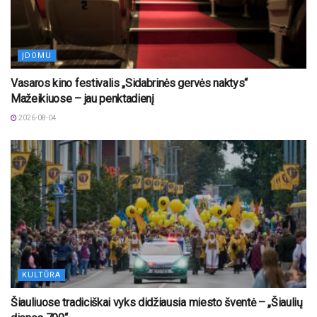
ĮDOMU
Vasaros kino festivalis „Sidabrinės gervės naktys“
Mažeikiuose – jau penktadienį
2026-08-04
KULTŪRA
Šiauliuose tradiciškai vyks didžiausia miesto šventė – „Šiaulių