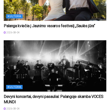
KULTŪRA
Palanga kviečia į Jaunimo vasaros festivalį „Saulės jūra“
2026-08-04
KULTŪRA
Devyni koncertai, devyni pasauliai: Palangoje skamba VOCES
MUNDI
2026-08-04