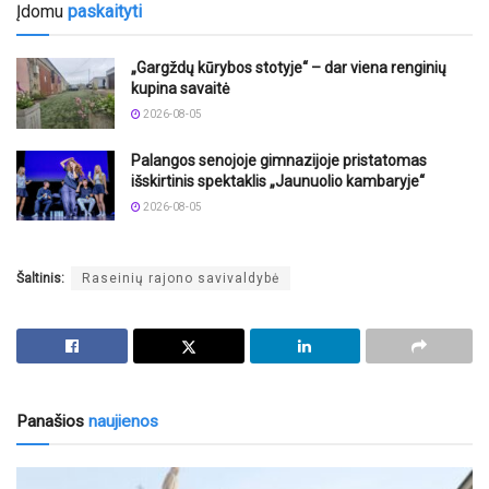
Įdomu
paskaityti
„Gargždų kūrybos stotyje“ – dar viena renginių
kupina savaitė
2026-08-05
Palangos senojoje gimnazijoje pristatomas
išskirtinis spektaklis „Jaunuolio kambaryje“
2026-08-05
Šaltinis:
Raseinių rajono savivaldybė
Panašios
naujienos