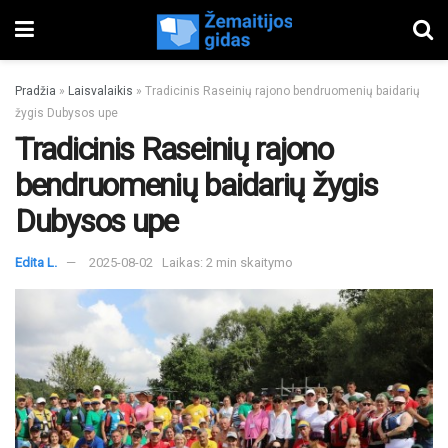
Pradžia
»
Laisvalaikis
»
Tradicinis Raseinių rajono bendruomenių baidarių
žygis Dubysos upe
Tradicinis Raseinių rajono
bendruomenių baidarių žygis
Dubysos upe
Edita L.
2025-08-02
Laikas: 2 min skaitymo