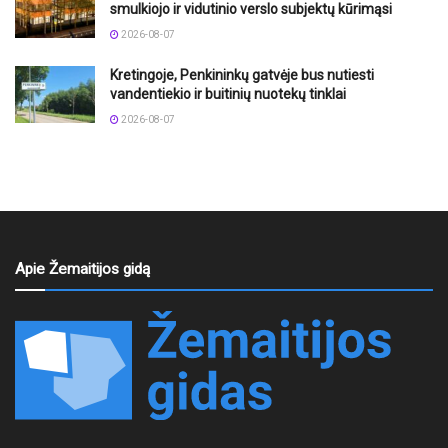
smulkiojo ir vidutinio verslo subjektų kūrimąsi
2026-08-07
Kretingoje, Penkininkų gatvėje bus nutiesti
vandentiekio ir buitinių nuotekų tinklai
2026-08-07
Apie Žemaitijos gidą