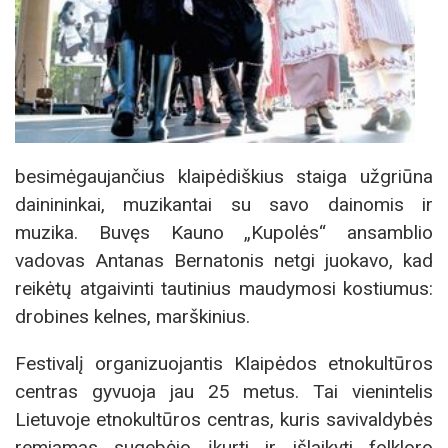
besimėgaujančius klaipėdiškius staiga užgriūna
dainininkai, muzikantai su savo dainomis ir
muzika. Buvęs Kauno „Kupolės“ ansamblio
vadovas Antanas Bernatonis netgi juokavo, kad
reikėtų atgaivinti tautinius maudymosi kostiumus:
drobines kelnes, marškinius.
Festivalį organizuojantis Klaipėdos etnokultūros
centras gyvuoja jau 25 metus. Tai vienintelis
Lietuvoje etnokultūros centras, kuris savivaldybės
remiamas sugebėjo įkurti ir išlaikyti folkloro