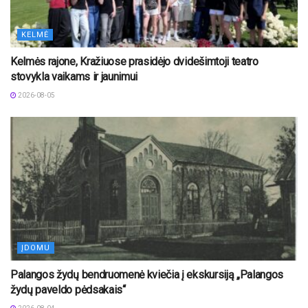
KELMĖ
Kelmės rajone, Kražiuose prasidėjo dvidešimtoji teatro
stovykla vaikams ir jaunimui
2026-08-05
ĮDOMU
Palangos žydų bendruomenė kviečia į ekskursiją „Palangos
žydų paveldo pėdsakais“