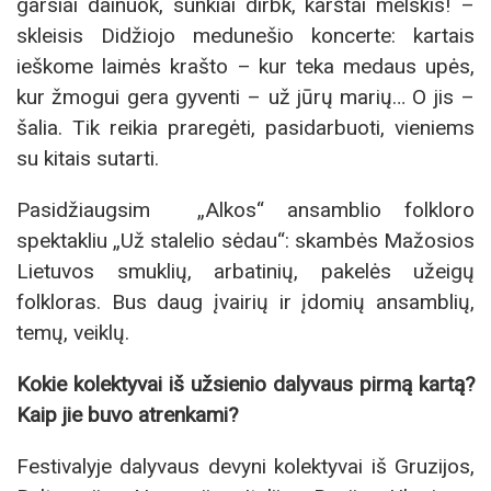
garsiai dainuok, sunkiai dirbk, karštai melskis! –
skleisis Didžiojo medunešio koncerte: kartais
ieškome laimės krašto – kur teka medaus upės,
kur žmogui gera gyventi – už jūrų marių… O jis –
šalia. Tik reikia praregėti, pasidarbuoti, vieniems
su kitais sutarti.
Pasidžiaugsim „Alkos“ ansamblio folkloro
spektakliu „Už stalelio sėdau“: skambės Mažosios
Lietuvos smuklių, arbatinių, pakelės užeigų
folkloras. Bus daug įvairių ir įdomių ansamblių,
temų, veiklų.
Kokie kolektyvai iš užsienio dalyvaus pirmą kartą?
Kaip jie buvo atrenkami?
Festivalyje dalyvaus devyni kolektyvai iš Gruzijos,