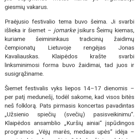
giesmių vakarus.
Praėjusio festivalio tema buvo šeima. Ji svarbi
išlieka ir šiemet –
jomarke
įsikurs Šeimų kiemas,
kuriame šeimininkaus tradicinių žaidimų
čempionatų Lietuvoje rengėjas Jonas
Kavaliauskas. Klaipėdos krašte svarbi
linksminimosi forma buvo žaidimai, tad juos ir
susigrąžiname.
Šiemet festivalis vyks liepos 14–17 dienomis –
per patį medunešį, todėl sakome, kad visos bitės
neš folklorą. Pats pirmasis koncertas pavadintas
„Užsienio spiečių (svečių) pasisveikinimu“.
Klaipėdos ansamblio „Kuršių ainiai“ įspūdingos
programos „Vėjų marės, medaus upės“ idėja –