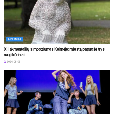
APLINKA
XII akmentašių simpoziumas Kelmėje: miestą papuošė trys
nauji kūriniai
2026-08-05