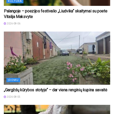
KULTŪRA
Palangoje – poezijos festivalio „Liudvika“ skaitymai su poete
Vitalija Maksvyte
2026-08-06
ĮDOMU
„Gargždų kūrybos stotyje“ – dar viena renginių kupina savaitė
2026-08-05