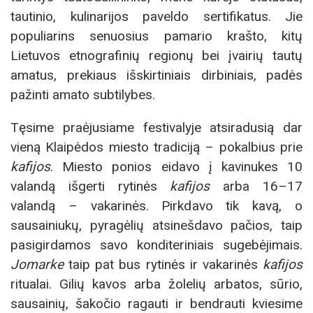
tautinio, kulinarijos paveldo sertifikatus. Jie
populiarins senuosius pamario krašto, kitų
Lietuvos etnografinių regionų bei įvairių tautų
amatus, prekiaus išskirtiniais dirbiniais, padės
pažinti amato subtilybes.
Tęsime praėjusiame festivalyje atsiradusią dar
vieną Klaipėdos miesto tradiciją – pokalbius prie
kafijos
. Miesto ponios eidavo į kavinukes 10
valandą išgerti rytinės
kafijos
arba 16–17
valandą – vakarinės. Pirkdavo tik kavą, o
sausainiukų, pyragėlių atsinešdavo pačios, taip
pasigirdamos savo konditeriniais sugebėjimais.
Jomarke
taip pat bus rytinės ir vakarinės
kafijos
ritualai. Gilių kavos arba žolelių arbatos, sūrio,
sausainių, šakočio ragauti ir bendrauti kviesime