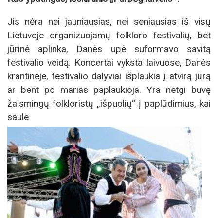
Jis nėra nei jauniausias, nei seniausias iš visų
Lietuvoje organizuojamų folkloro festivalių, bet
jūrinė aplinka, Danės upė suformavo savitą
festivalio veidą. Koncertai vyksta laivuose, Danės
krantinėje, festivalio dalyviai išplaukia į atvirą jūrą
ar bent po marias paplaukioja. Yra netgi buvę
žaismingų folkloristų „išpuolių“ į paplūdimius, kai
saule