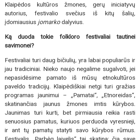
Klaipėdos kultūros žmones, gerų iniciatyvų
autorius, festivalio svečius iš kitų šalių,
įdomiausius
jomarko
dalyvius.
Ką duoda tokie folkloro festivaliai tautinei
savimonei?
Festivaliai turi daug bičiulių, yra labai populiarūs ir
jau tradiciniai. Nieko naujo negalime sugalvoti, jei
nepasidėsime pamato iš mūsų etnokultūros
paveldo tradicijų. Klaipėdiškiai netgi turi gražias
programas jaunimui – „Pamatai“, „Etnoreidas“,
skatinančias jaunus žmones imtis kūrybos.
Jaunimas turi kurti, bet pirmiausia reikia rasti
senuosius pamatus, kuriuos perduoda vyresnieji,
ir ant tų pamatų statyti savo kūrybos rūmus.
Festivalis „Parbėg laivelis“ tai skatina: čia save