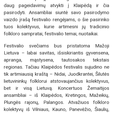
daug pageidavimų atvykti į Klaipėdą ir čia
pasirodyti. Ansambliai siuntė savo pasirodymo
vaizdo įrašą festivalio rengėjams, o šie pasirinko
tuos kolektyvus, kurie artimesni jų tradicinio
folkloro sampratai, festivalio temai, nuotaikai.
Festivalio svečiams bus pristatoma Mažoji
Lietuva – labai savitas, išsiskiriantis gyvensena,
apranga, mąstysena, tautosakos tekstais
regionas. Tačiau Klaipėdos festivalis sujudino ne
tik artimiausią kraštą – Nidai, Juodkrantei, Šilutės
lietuvininkų folklorui atstovaujančius kolektyvus,
bet ir visą Lietuvą. Koncertuos Žemaitijos
ansambliai – iš Klaipėdos, Kretingos, Mažeikių,
Plungės rajonų, Palangos. Atvažiuos folkloro
kolektyvų iš Vilniaus, Kauno, Panevėžio, Šiaulių,