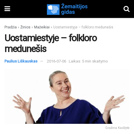
Pradžia
»
Žinios
»
Mažeikiai
»
Uostamiestyje – folkloro medunešis
Uostamiestyje – folkloro
medunešis
Paulius Liškauskas
2016-07-06
Laikas: 5 min skaitymo
Gražina Kadžytė