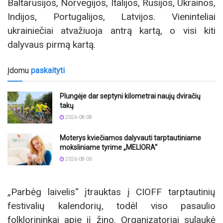
Baltarusijos, Norvegijos, Italijos, Rusijos, Ukrainos,
Indijos, Portugalijos, Latvijos. Vieninteliai
ukrainiečiai atvažiuoja antrą kartą, o visi kiti
dalyvaus pirmą kartą.
Įdomu
paskaityti
Plungėje dar septyni kilometrai naujų dviračių
takų
2026-08-08
Moterys kviečiamos dalyvauti tarptautiniame
moksliniame tyrime „MELIORA“
2026-08-06
„Parbėg laivelis“ įtrauktas į CIOFF tarptautinių
festivalių kalendorių, todėl viso pasaulio
folklorininkai apie jį žino. Organizatoriai sulaukė