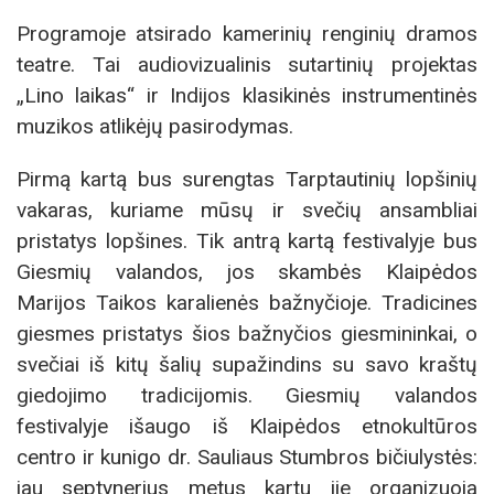
Programoje atsirado kamerinių renginių dramos
teatre. Tai audiovizualinis sutartinių projektas
„Lino laikas“ ir Indijos klasikinės instrumentinės
muzikos atlikėjų pasirodymas.
Pirmą kartą bus surengtas Tarptautinių lopšinių
vakaras, kuriame mūsų ir svečių ansambliai
pristatys lopšines. Tik antrą kartą festivalyje bus
Giesmių valandos, jos skambės Klaipėdos
Marijos Taikos karalienės bažnyčioje. Tradicines
giesmes pristatys šios bažnyčios giesmininkai, o
svečiai iš kitų šalių supažindins su savo kraštų
giedojimo tradicijomis. Giesmių valandos
festivalyje išaugo iš Klaipėdos etnokultūros
centro ir kunigo dr. Sauliaus Stumbros bičiulystės:
jau septynerius metus kartu jie organizuoja