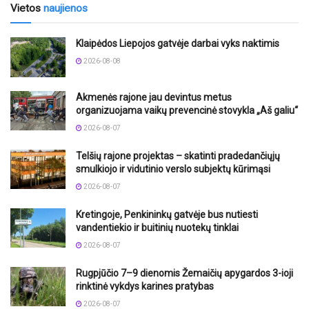
Vietos
naujienos
Klaipėdos Liepojos gatvėje darbai vyks naktimis
2026-08-08
Akmenės rajone jau devintus metus
organizuojama vaikų prevencinė stovykla „Aš galiu“
2026-08-07
Telšių rajone projektas – skatinti pradedančiųjų
smulkiojo ir vidutinio verslo subjektų kūrimąsi
2026-08-07
Kretingoje, Penkininkų gatvėje bus nutiesti
vandentiekio ir buitinių nuotekų tinklai
2026-08-07
Rugpjūčio 7–9 dienomis Žemaičių apygardos 3-ioji
rinktinė vykdys karines pratybas
2026-08-07