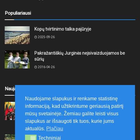
Populiariausi
Kopų tvirtinimo talka pajūryje
2025-09-26
Pakražantiškių Jurginės neįsivaizduojamos be
sūrių
2016-04-26
Naujausi
Naudojame slapukus ir renkame statistinę
Ariogaloje nuskambėjo tradicinis tremtinių, politinių
informaciją, kad užtikrintume geriausią patirtį
kalinių ir laisvės kovų dalyvių sąskrydis „Su Lietuva
mūsų svetainėje. Žemiau galite leisti visus
širdy“
slapukus ar išsaugoti tik tuos, kurie jums
2026-08-08
aktualūs.
Plačiau
Mažeikių rajono savivaldybė ragina gyventojus
Techniniai
Techniniai