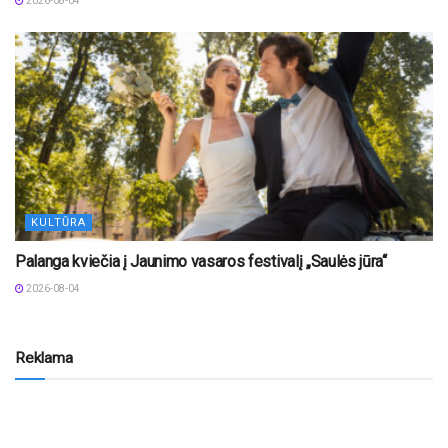
2026-08-04
KULTŪRA
Palanga kviečia į Jaunimo vasaros festivalį „Saulės jūra“
2026-08-04
Reklama