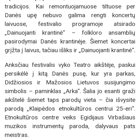
tradicijos. Kai remontuojamuose tiltuose per
Danės upę nebuvo galima rengti koncertų
laivuose, festivalio programoje atsirado
„Dainuojanti krantinė“ – folkloro ansamblių
pasirodymai Danės krantinėje. Šiemet koncertai
grįžta į laivus, tačiau išliks ir „Dainuojanti krantinė“.
Anksčiau festivalis vyko Teatro aikštėje, paskui
persikėlė į kitą Danės pusę, kur yra parkas,
Didžiosios ir Mažosios Lietuvos susijungimo
simbolis – paminklas „Arka“. Šalia jo esanti graži
aikštelė šiemet taps parodų vieta – čia išvysite
parodą „Klaipėdos etnokultūros centrui 25-eri“.
Etnokultūros centre veiks Egidijaus Virbašiaus
muzikos instrumentų paroda, dalyvaus pats
meistras.