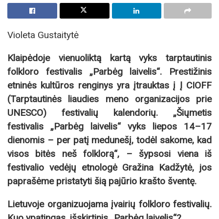
Violeta Gustaitytė
Klaipėdoje vienuoliktą kartą vyks tarptautinis
folkloro festivalis „Parbėg laivelis“. Prestižinis
etninės kultūros renginys yra įtrauktas į Į CIOFF
(Tarptautinės liaudies meno organizacijos prie
UNESCO) festivalių kalendorių. „Šiųmetis
festivalis „Parbėg laivelis“ vyks liepos 14–17
dienomis – per patį medunešį, todėl sakome, kad
visos bitės neš folklorą“, – šypsosi viena iš
festivalio vedėjų etnologė Gražina Kadžytė, jos
paprašėme pristatyti šią pajūrio krašto šventę.
Lietuvoje organizuojama įvairių folkloro festivalių.
Kuo ypatingas, išskirtinis „Parbėg laivelis“?