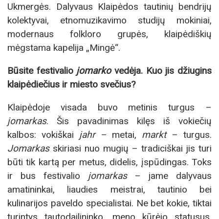
Ukmergės. Dalyvaus Klaipėdos tautinių bendrijų
kolektyvai, etnomuzikavimo studijų mokiniai,
modernaus folkloro grupės, klaipėdiškių
mėgstama kapelija „Mingė“.
Būsite festivalio
jomarko
vedėja. Kuo jis džiugins
klaipėdiečius ir miesto svečius?
Klaipėdoje visada buvo metinis turgus –
jomarkas
. Šis pavadinimas kilęs iš vokiečių
kalbos: vokiškai
jahr
– metai,
markt
– turgus.
Jomarkas
skiriasi nuo mugių – tradiciškai jis turi
būti tik kartą per metus, didelis, įspūdingas. Toks
ir bus festivalio
jomarkas
– jame dalyvaus
amatininkai, liaudies meistrai, tautinio bei
kulinarijos paveldo specialistai. Ne bet kokie, tiktai
turintys tautodailininko, meno kūrėjo statusus,