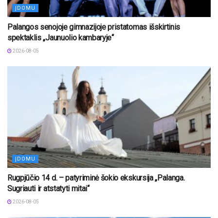
ĮDOMU
Palangos senojoje gimnazijoje pristatomas išskirtinis
spektaklis „Jaunuolio kambaryje“
2026-08-05
ĮDOMU
Rugpjūčio 14 d. – patyriminė šokio ekskursija „Palanga.
Sugriauti ir atstatyti mitai“
2026-08-05