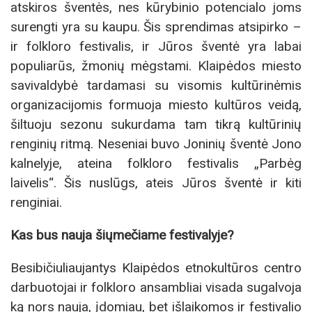
atskiros šventės, nes kūrybinio potencialo joms
surengti yra su kaupu. Šis sprendimas atsipirko –
ir folkloro festivalis, ir Jūros šventė yra labai
populiarūs, žmonių mėgstami. Klaipėdos miesto
savivaldybė tardamasi su visomis kultūrinėmis
organizacijomis formuoja miesto kultūros veidą,
šiltuoju sezonu sukurdama tam tikrą kultūrinių
renginių ritmą. Neseniai buvo Joninių šventė Jono
kalnelyje, ateina folkloro festivalis „Parbėg
laivelis“. Šis nuslūgs, ateis Jūros šventė ir kiti
renginiai.
Kas bus nauja šiųmečiame festivalyje?
Besibičiuliaujantys Klaipėdos etnokultūros centro
darbuotojai ir folkloro ansambliai visada sugalvoja
ką nors nauja, įdomiau, bet išlaikomos ir festivalio