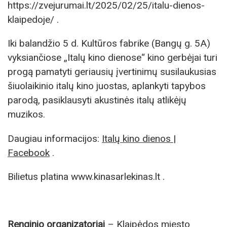
https://zvejurumai.lt/2025/02/25/italu-dienos-
klaipedoje/ .
Iki balandžio 5 d. Kultūros fabrike (Bangų g. 5A)
vyksiančiose „Italų kino dienose“ kino gerbėjai turi
progą pamatyti geriausių įvertinimų susilaukusias
šiuolaikinio italų kino juostas, aplankyti tapybos
parodą, pasiklausyti akustinės italų atlikėjų
muzikos.
Daugiau informacijos:
Italų kino dienos |
Facebook
.
Bilietus platina www.kinasarlekinas.lt .
Renginio organizatoriai
– Klaipėdos miesto