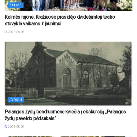
KELMĖ
Kelmės rajone, Kražiuose prasidėjo dvidešimtoji teatro
stovykla vaikams ir jaunimui
2026-08-05
ĮDOMU
Palangos žydų bendruomenė kviečia į ekskursiją „Palangos
žydų paveldo pėdsakais“
2026-08-04