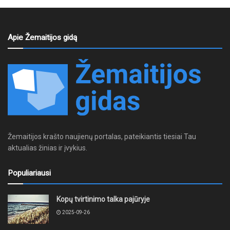
Apie Žemaitijos gidą
Žemaitijos krašto naujienų portalas, pateikiantis tiesiai Tau
aktualias žinias ir įvykius.
Populiariausi
Kopų tvirtinimo talka pajūryje
2025-09-26