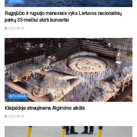
ĮDOMU
Rugpjūčio ir rugsėjo mėnesiais vyks Lietuvos nacionalinių
parkų 35-mečiui skirti koncertai
2026-08-05
APLINKA
Klaipėdoje atnaujinama Atgimimo aikštė
2026-08-05