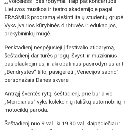
„„Voiceless” pasirodymai. Taip pat koncertuos
Lietuvos muzikos ir teatro akademijoje pagal
ERASMUS programą viešinti italų studentų grupė.
Vyks įvairios kūrybinės dirbtuvės ir edukacijos,
prekybininkų mugė.
Penktadienį nespėjusieji į festivalio atidarymą,
šeštadienį dar turės progų išvysti ir muzikinius
pasiplaukiojimus, ir akrobatinius pasirodymus ant
„Bendrystės“ tilto, pasigėrėti „Venecijos sapno“
personažais Danės skvere.
Antrąjį šventės rytą, šeštadienį, prie burlaivio
„Meridianas“ vyks kolekcinių itališkų automobilių ir
motociklų paroda.
Šeštadienį nuo 9 val. iki 19.30 val. klaipėdiečiai ir