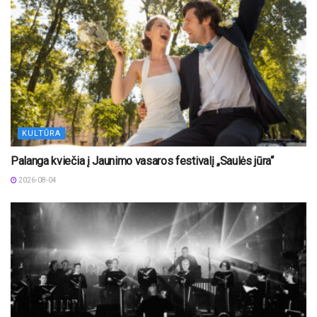
KULTŪRA
Palanga kviečia į Jaunimo vasaros festivalį „Saulės jūra“
2026-08-04