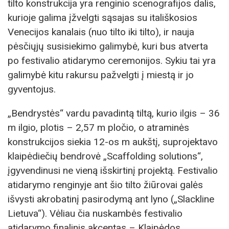
tilto konstrukcija yra renginio scenografijos dalis,
kurioje galima įžvelgti sąsajas su itališkosios
Venecijos kanalais (nuo tilto iki tilto), ir nauja
pėsčiųjų susisiekimo galimybė, kuri bus atverta
po festivalio atidarymo ceremonijos. Sykiu tai yra
galimybė kitu rakursu pažvelgti į miestą ir jo
gyventojus.
„Bendrystės“ vardu pavadintą tiltą, kurio ilgis – 36
m ilgio, plotis – 2,57 m pločio, o atraminės
konstrukcijos siekia 12-os m aukštį, suprojektavo
klaipėdiečių bendrovė „Scaffolding solutions“,
įgyvendinusi ne vieną išskirtinį projektą. Festivalio
atidarymo renginyje ant šio tilto žiūrovai galės
išvysti akrobatinį pasirodymą ant lyno („Slackline
Lietuva“). Vėliau čia nuskambės festivalio
atidarymo finalinis akcentas – Klaipėdos