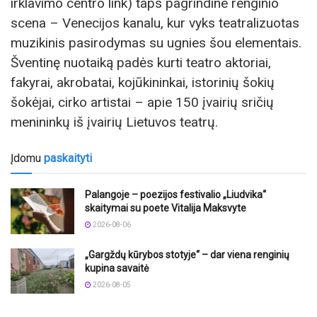
irklavimo centro link) taps pagrindine renginio
scena – Venecijos kanalu, kur vyks teatralizuotas
muzikinis pasirodymas su ugnies šou elementais.
Šventinę nuotaiką padės kurti teatro aktoriai,
fakyrai, akrobatai, kojūkininkai, istorinių šokių
šokėjai, cirko artistai – apie 150 įvairių sričių
menininkų iš įvairių Lietuvos teatrų.
Įdomu
paskaityti
Palangoje – poezijos festivalio „Liudvika“
skaitymai su poete Vitalija Maksvyte
2026-08-06
„Gargždų kūrybos stotyje“ – dar viena renginių
kupina savaitė
2026-08-05