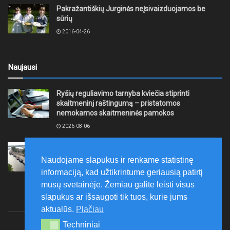
Pakražantiškių Jurginės neįsivaizduojamos be
sūrių
2016-04-26
Naujausi
Ryšių reguliavimo tarnyba kviečia stiprinti
skaitmeninį raštingumą – pristatomos
nemokamos skaitmeninės pamokos
2026-08-06
Ernesto Galvanausko bulvaro atnaujinimas
Klaipėdoje juda į priekį
Naudojame slapukus ir renkame statistinę
2026-08-06
informaciją, kad užtikrintume geriausią patirtį
mūsų svetainėje. Žemiau galite leisti visus
slapukus ar išsaugoti tik tuos, kurie jums
aktualūs.
Plačiau
Techniniai
Techniniai