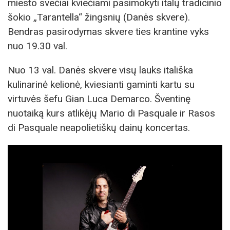
miesto svečiai kviečiami pasimokyti italų tradicinio
šokio „Tarantella“ žingsnių (Danės skvere).
Bendras pasirodymas skvere ties krantine vyks
nuo 19.30 val.
Nuo 13 val. Danės skvere visų lauks itališka
kulinarinė kelionė, kviesianti gaminti kartu su
virtuvės šefu Gian Luca Demarco. Šventinę
nuotaiką kurs atlikėjų Mario di Pasquale ir Rasos
di Pasquale neapolietiškų dainų koncertas.