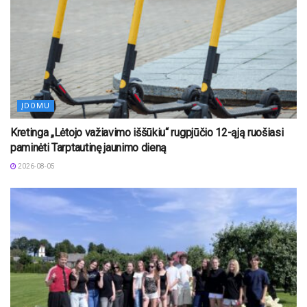
ĮDOMU
Kretinga „Lėtojo važiavimo iššūkiu“ rugpjūčio 12-ąją ruošiasi
paminėti Tarptautinę jaunimo dieną
2026-08-05