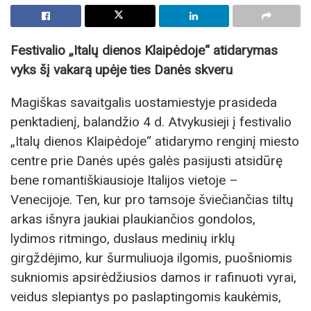
Festivalio „Italų dienos Klaipėdoje“ atidarymas
vyks šį vakarą upėje ties Danės skveru
Magiškas savaitgalis uostamiestyje prasideda
penktadienį, balandžio 4 d. Atvykusieji į festivalio
„Italų dienos Klaipėdoje“ atidarymo renginį miesto
centre prie Danės upės galės pasijusti atsidūrę
bene romantiškiausioje Italijos vietoje –
Venecijoje. Ten, kur pro tamsoje šviečiančias tiltų
arkas išnyra jaukiai plaukiančios gondolos,
lydimos ritmingo, duslaus medinių irklų
girgždėjimo, kur šurmuliuoja ilgomis, puošniomis
sukniomis apsirėdžiusios damos ir rafinuoti vyrai,
veidus slepiantys po paslaptingomis kaukėmis,