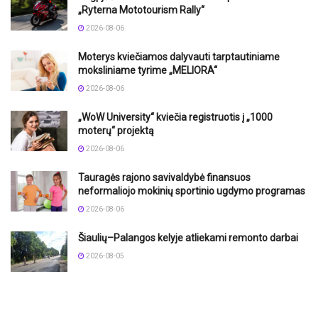
„Ryterna Mototourism Rally“
2026-08-06
Moterys kviečiamos dalyvauti tarptautiniame
moksliniame tyrime „MELIORA“
2026-08-06
„WoW University“ kviečia registruotis į „1000
moterų“ projektą
2026-08-06
Tauragės rajono savivaldybė finansuos
neformaliojo mokinių sportinio ugdymo programas
2026-08-06
Šiaulių–Palangos kelyje atliekami remonto darbai
2026-08-05