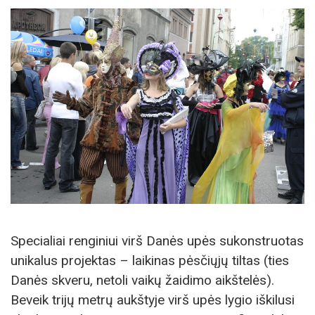
Specialiai renginiui virš Danės upės sukonstruotas
unikalus projektas – laikinas pėsčiųjų tiltas (ties
Danės skveru, netoli vaikų žaidimo aikštelės).
Beveik trijų metrų aukštyje virš upės lygio iškilusi