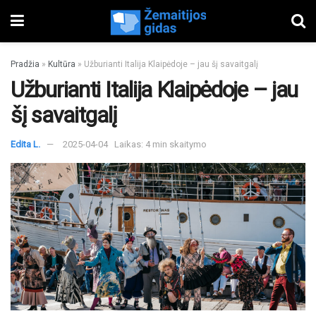
Pradžia
»
Kultūra
»
Užburianti Italija Klaipėdoje – jau šį savaitgalį
Užburianti Italija Klaipėdoje – jau
šį savaitgalį
Edita L.
2025-04-04
Laikas: 4 min skaitymo