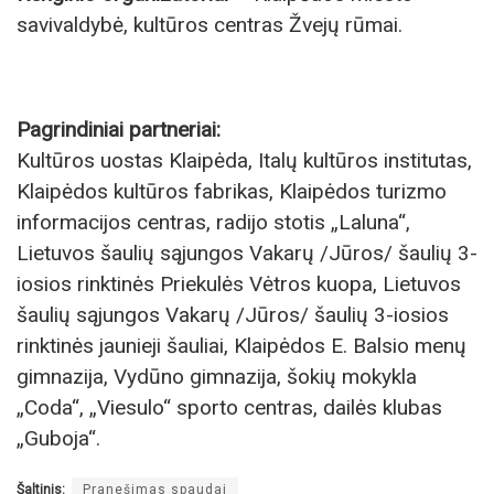
savivaldybė, kultūros centras Žvejų rūmai.
Pagrindiniai partneriai:
Kultūros uostas Klaipėda, Italų kultūros institutas,
Klaipėdos kultūros fabrikas, Klaipėdos turizmo
informacijos centras, radijo stotis „Laluna“,
Lietuvos šaulių sąjungos Vakarų /Jūros/ šaulių 3-
iosios rinktinės Priekulės Vėtros kuopa, Lietuvos
šaulių sąjungos Vakarų /Jūros/ šaulių 3-iosios
rinktinės jaunieji šauliai, Klaipėdos E. Balsio menų
gimnazija, Vydūno gimnazija, šokių mokykla
„Coda“, „Viesulo“ sporto centras, dailės klubas
„Guboja“.
Šaltinis:
Pranešimas spaudai