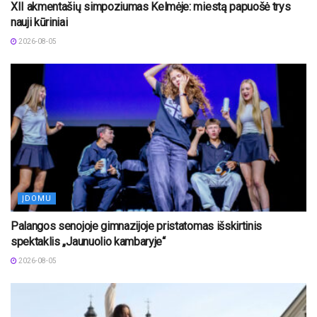
XII akmentašių simpoziumas Kelmėje: miestą papuošė trys
nauji kūriniai
2026-08-05
ĮDOMU
Palangos senojoje gimnazijoje pristatomas išskirtinis
spektaklis „Jaunuolio kambaryje“
2026-08-05