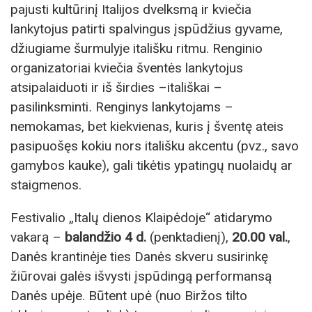
pajusti kultūrinį Italijos dvelksmą ir kviečia
lankytojus patirti spalvingus įspūdžius gyvame,
džiugiame šurmulyje itališku ritmu. Renginio
organizatoriai kviečia šventės lankytojus
atsipalaiduoti ir iš širdies –itališkai –
pasilinksminti
.
Renginys lankytojams –
nemokamas, bet kiekvienas, kuris į šventę ateis
pasipuošęs kokiu nors itališku akcentu (pvz., savo
gamybos kauke), gali tikėtis ypatingų nuolaidų ar
staigmenos.
Festivalio „Italų dienos Klaipėdoje“ atidarymo
vakarą –
balandžio 4 d.
(penktadienį),
20.00 val.
,
Danės krantinėje ties Danės skveru susirinkę
žiūrovai galės išvysti įspūdingą performansą
Danės upėje. Būtent upė (nuo Biržos tilto