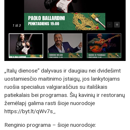
-
+
1
Iš 3
„Italų dienose“ dalyvaus ir daugiau nei dvidešimt
uostamiesčio maitinimo įstaigų, jos lankytojams
ruošia specialius valgiaraščius su itališkais
patiekalais bei programas. Šių kavinių ir restoranų
žemėlapį galima rasti šioje nuorodoje
https://byt.lt/qWv7s
.
Renginio programa – šioje nuorodoje: